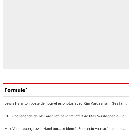
Formule1
Lewis Hamilton poste de nouvelles photos avec Kim Kardashian : Ses fans le voient déjà redevenir champion du monde de F1 grâce à elle !
F1 - Une légende de McLaren refuse le transfert de Max Verstappen qui pourrait «faire des vagues» et plomber l'ambiance dans l'équipe
Max Verstappen, Lewis Hamilton… et bientôt Fernando Alonso ? Le classement des pilotes les mieux payés en Formule 1 risque de changer !