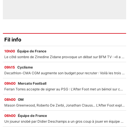
Fil info
10h00
Équipe de France
Le côté sombre de Zinedine Zidane provoque un débat sur BFM TV : «Il a pris 14 cartons rouges»
09h15
Cyclisme
Decathlon-CMA CGM augmente son budget pour recruter : Voilà les trois premiers coureurs qui font rejoindre Paul Seixas en 2027 !
09h00
Mercato Football
Ferran Torres accepte de signer au PSG : L'After Foot met un bémol sur ce transfert, le champion du monde va couter trop cher ?
08h00
OM
Mason Greenwood, Roberto De Zerbi, Jonathan Clauss... L'After Foot explique pourquoi Medhi Benatia a craqué à l'OM !
06h00
Équipe de France
Un joueur snobé par Didier Deschamps a un gros coup à jouer en équipe de France : Zinedine Zidane a trouvé son numéro 9 ?