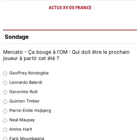
ACTUS XV DE FRANCE
Sondage
Mercato - Ça bouge à l’OM : Qui doit être le prochain
joueur à partir cet été ?
Geoffrey Kondogbia
Geoffrey Kondogbia
38%
Leonardo Balerdi
Leonardo Balerdi
Geronimo Rulli
32%
Quinten Timber
Geronimo Rulli
Pierre-Emile Hojbjerg
5%
Neal Maupay
Quinten Timber
Amine Harit
1%
Faris Moumbagna