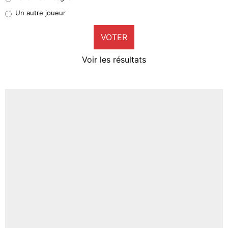
Pierre-Emile Hojbjerg
Un autre joueur
9%
VOTER
Neal Maupay
4%
Voir les résultats
Amine Harit
3%
Faris Moumbagna
4%
Un autre joueur
5%
1720 personnes ont participé aux votes.