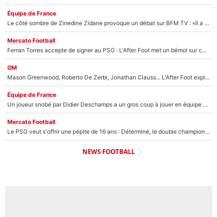
Équipe de France
Le côté sombre de Zinedine Zidane provoque un débat sur BFM TV : «Il a pris 14 cartons rouges»
Mercato Football
Ferran Torres accepte de signer au PSG : L'After Foot met un bémol sur ce transfert, le champion du monde va couter trop cher ?
OM
Mason Greenwood, Roberto De Zerbi, Jonathan Clauss... L'After Foot explique pourquoi Medhi Benatia a craqué à l'OM !
Équipe de France
Un joueur snobé par Didier Deschamps a un gros coup à jouer en équipe de France : Zinedine Zidane a trouvé son numéro 9 ?
Mercato Football
Le PSG veut s'offrir une pépite de 16 ans : Déterminé, le double champion d'Europe en titre est prêt à lâcher 40M€ pour celui que l'on compare déjà à Vinicius Jr !
NEWS FOOTBALL