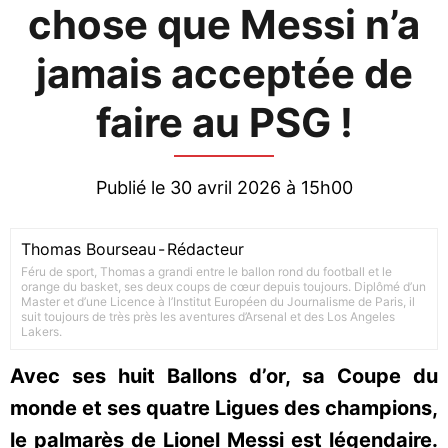
chose que Messi n’a
jamais acceptée de
faire au PSG !
Publié le 30 avril 2026 à 15h00
Thomas Bourseau
-
Rédacteur
Féru de sport, Thomas a grandi entre le ballon rond du football et le
orange du basket, ses deux coups de cœur depuis toujours. Diplômé d’un
Master et d’une Licence à l’Institut Européen du Journalisme de Paris, il
suit toujours de très près les aventures d’Arsenal et des Los Angeles
Lakers.
Avec ses huit Ballons d’or, sa Coupe du
monde et ses quatre Ligues des champions,
le palmarès de Lionel Messi est légendaire.