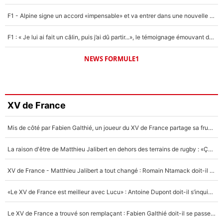
F1 - Alpine signe un accord «impensable» et va entrer dans une nouvelle dimension : Grande nouvelle pour Pierre Gasly !
F1 : « Je lui ai fait un câlin, puis j’ai dû partir...», le témoignage émouvant de Max Verstappen sur sa fille
NEWS FORMULE1
XV de France
Mis de côté par Fabien Galthié, un joueur du XV de France partage sa frustration : «ils ne me l’ont pas dit tout de suite»
La raison d'être de Matthieu Jalibert en dehors des terrains de rugby : «Ça m'atteint autant que si tu touches à un membre de ma famille»
XV de France - Matthieu Jalibert a tout changé : Romain Ntamack doit-il s’inquiéter pour sa place à un an de la Coupe du monde ?
«Le XV de France est meilleur avec Lucu» : Antoine Dupont doit-il s’inquiéter pour sa place ?
Le XV de France a trouvé son remplaçant : Fabien Galthié doit-il se passer d'Antoine Dupont ?