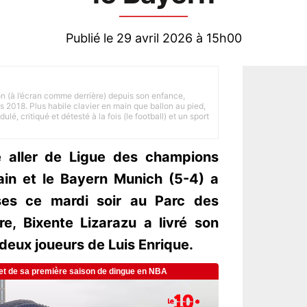
Publié le 29 avril 2026 à 15h00
on (à l’écran comme derrière) depuis son enfance,
is 2018. Plus habile clavier en main que ballon au pied,
lé, critiqué et détesté à la fois (le football) et un sport
e aller de Ligue des champions
ain et le Bayern Munich (5-4) a
ses ce mardi soir au Parc des
re, Bixente Lizarazu a livré son
 deux joueurs de Luis Enrique.