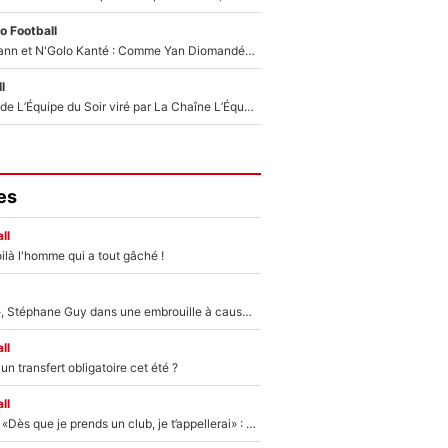
o Football
Antoine Griezmann et N'Golo Kanté : Comme Yan Diomandé, les deux champions du monde ont refusé de signer au PSG !
l
Un chroniqueur de L’Équipe du Soir viré par La Chaîne L’Équipe : Même Olivier Ménard n’avait pas pu empêcher son départ, «je l’ai appris sur Twitter, je l’ai vécu assez mal»
es
ll
ilà l'homme qui a tout gâché !
«Détester à vie», Stéphane Guy dans une embrouille à cause du PSG !
ll
n transfert obligatoire cet été ?
ll
Mercato - OM - «Dès que je prends un club, je t’appellerai» : La promesse de Marcelino au moment de claquer la porte