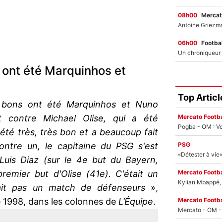
08h00
Mercat
06h00
Footbal
 ont été Marquinhos et
Top Articl
 bons ont été Marquinhos et Nuno
Mercato Footba
 contre Michael Olise, qui a été
Pogba - OM : Vo
 été très, très bon et a beaucoup fait
PSG
ontre un, le capitaine du PSG s'est
Luis Diaz (sur le 4e but du Bayern,
Mercato Footba
premier but d'Olise (41e). C'était un
Kylian Mbappé, u
tait pas un match de défenseurs
»,
Mercato Footba
 1998, dans les colonnes de
L’Équipe
.