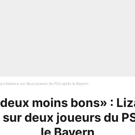
azu balance sur deux joueurs du PSG après le Bayern
deux moins bons» : Li
 sur deux joueurs du P
le Bayern