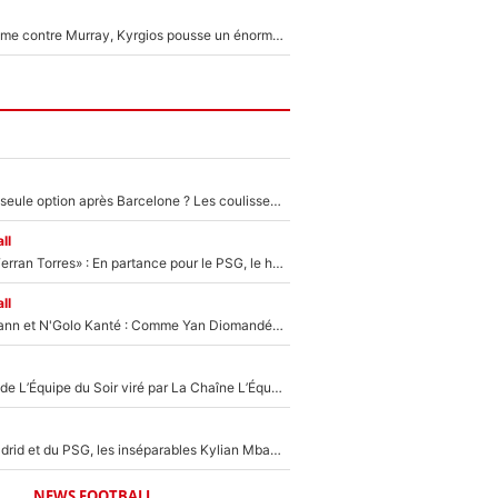
Victime de racisme contre Murray, Kyrgios pousse un énorme coup de gueule !
Le PSG comme seule option après Barcelone ? Les coulisses de la signature historique de Lionel Messi sont révélées au grand jour !
ll
«Le suicide de Ferran Torres» : En partance pour le PSG, le héros de la finale de la Coupe du monde s'attire les foudres de la presse espagnole !
ll
Antoine Griezmann et N'Golo Kanté : Comme Yan Diomandé, les deux champions du monde ont refusé de signer au PSG !
Un chroniqueur de L’Équipe du Soir viré par La Chaîne L’Équipe : Même Olivier Ménard n’avait pas pu empêcher son départ, «je l’ai appris sur Twitter, je l’ai vécu assez mal»
Loin du Real Madrid et du PSG, les inséparables Kylian Mbappé et Achraf Hakimi changent d'équipe le temps d'une journée !
NEWS FOOTBALL