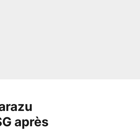
zarazu
SG après