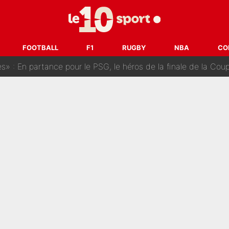
ès Barcelone ? Les coulisses de la signature historique de Lionel 
on-CMA CGM recrute plusieurs coureurs pour offrir à Paul Seixas une équ
FOOTBALL
F1
RUGBY
NBA
CO
n partance pour le PSG, le héros de la finale de la Coupe du monde s'atti
lo Kanté : Comme Yan Diomandé, les deux champions du mon
 par La Chaîne L’Équipe : Même Olivier Ménard n’avait pas pu empêcher son départ, «je 