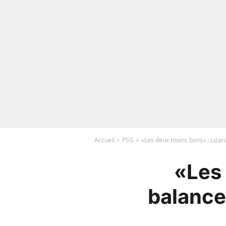
Accueil
PSG
«Les deux moins bons» : Lizar
«Les 
balance