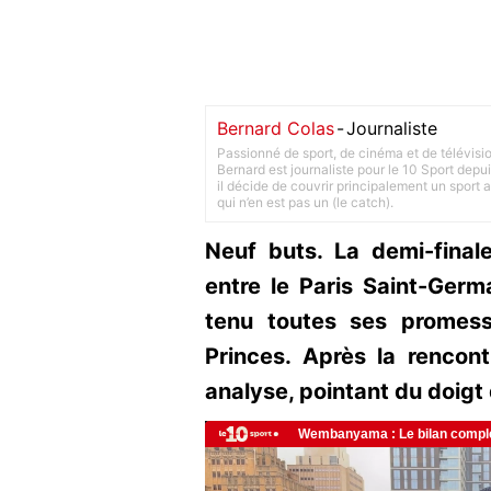
Bernard Colas
-
Journaliste
Passionné de sport, de cinéma et de télévisi
Bernard est journaliste pour le 10 Sport depu
il décide de couvrir principalement un sport adu
qui n’en est pas un (le catch).
Neuf buts. La demi-final
entre le Paris Saint-Germ
tenu toutes ses promes
Princes. Après la rencont
analyse, pointant du doigt