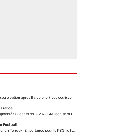
Le PSG comme seule option après Barcelone ? Les coulisses de la signature historique de Lionel Messi sont révélées au grand jour !
 France
«Le budget a augmenté» : Decathlon-CMA CGM recrute plusieurs coureurs pour offrir à Paul Seixas une équipe pour gagner le Tour de France 2027
o Football
«Le suicide de Ferran Torres» : En partance pour le PSG, le héros de la finale de la Coupe du monde s'attire les foudres de la presse espagnole !