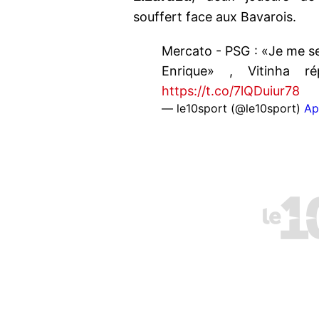
souffert face aux Bavarois.
Mercato - PSG : «Je me s
Enrique» , Vitinha 
https://t.co/7lQDuiur78
— le10sport (@le10sport)
Ap