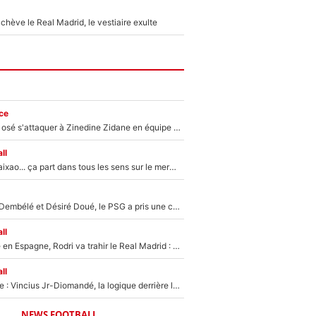
hève le Real Madrid, le vestiaire exulte
ce
Franck Ribéry a osé s'attaquer à Zinedine Zidane en équipe de France : «Je n'aurais jamais fait ça»
ll
Medina, Rulli, Paixao... ça part dans tous les sens sur le mercato de l'OM : Frank McCourt va enfin récupérer l'argent qu'il attend ?
Sans Ousmane Dembélé et Désiré Doué, le PSG a pris une correction face à Majorque : Luis Enrique attend avec impatience des renforts !
ll
Coup de théâtre en Espagne, Rodri va trahir le Real Madrid : Le Ballon d'Or a choisi de signer au FC Barcelone !
ll
Mercato Analyse : Vincius Jr-Diomandé, la logique derrière la concordance des temps
NEWS FOOTBALL