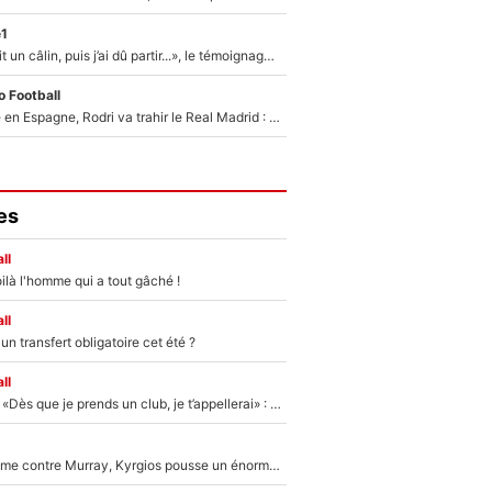
e1
F1 : « Je lui ai fait un câlin, puis j’ai dû partir...», le témoignage émouvant de Max Verstappen sur sa fille
 Football
Coup de théâtre en Espagne, Rodri va trahir le Real Madrid : Le Ballon d'Or a choisi de signer au FC Barcelone !
es
ll
ilà l'homme qui a tout gâché !
ll
n transfert obligatoire cet été ?
ll
Mercato - OM - «Dès que je prends un club, je t’appellerai» : La promesse de Marcelino au moment de claquer la porte
Victime de racisme contre Murray, Kyrgios pousse un énorme coup de gueule !