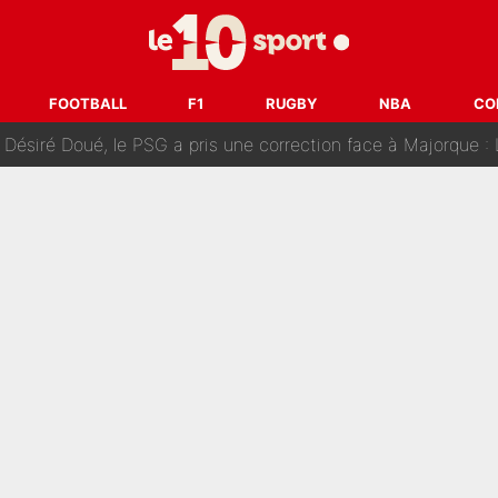
uer à Zinedine Zidane en équipe de France : «Je n'aurais jam
rt dans tous les sens sur le mercato de l'OM : Frank McCourt va enf
FOOTBALL
F1
RUGBY
NBA
CO
 Doué, le PSG a pris une correction face à Majorque : Luis Enrique a
, puis j’ai dû partir...», le témoignage émouvant de Max Verstapp
 Rodri va trahir le Real Madrid : Le Ballon d'Or a choisi de 