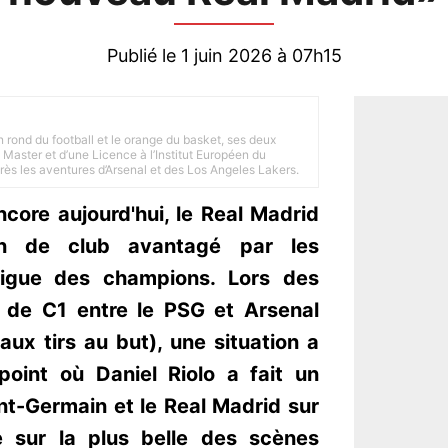
Publié le 1 juin 2026 à 07h15
n rond du football et le orange du basket, ses deux
Master et d’une Licence à l’Institut Européen du
 près les aventures d’Arsenal et des Los Angeles Lakers.
core aujourd'hui, le Real Madrid
on de club avantagé par les
 Ligue des champions. Lors des
e de C1 entre le PSG et Arsenal
aux tirs au but), une situation a
point où Daniel Riolo a fait un
int-Germain et le Real Madrid sur
ge sur la plus belle des scènes