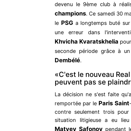
devenu le 9ème club à réal
champions
. Ce samedi 30 ma
PSG
le
a longtemps buté sur 
une erreur dans l'interve
Khvicha Kvaratskhelia
pour
seconde période grâce à un
Dembélé
.
«C'est le nouveau Real 
peuvent pas se plaindr
La décision ne s'est faite qu
Paris Saint
remportée par le
contre seulement trois pou
situation litigieuse a eu li
Matvey Safonov
pendant l