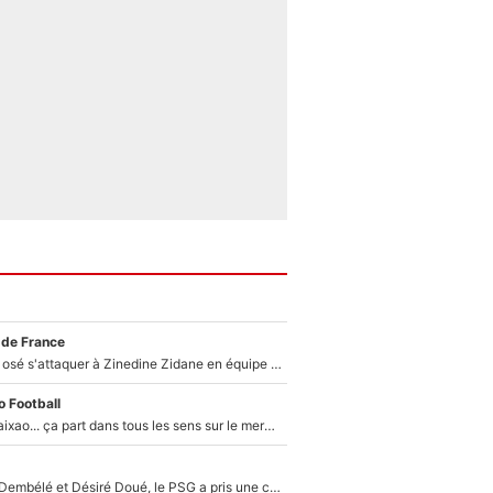
 de France
Franck Ribéry a osé s'attaquer à Zinedine Zidane en équipe de France : «Je n'aurais jamais fait ça»
 Football
Medina, Rulli, Paixao... ça part dans tous les sens sur le mercato de l'OM : Frank McCourt va enfin récupérer l'argent qu'il attend ?
Sans Ousmane Dembélé et Désiré Doué, le PSG a pris une correction face à Majorque : Luis Enrique attend avec impatience des renforts !