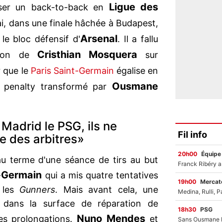
Ligue des
iser un back-to-back en
i, dans une finale hâchée à Budapest,
Arsenal
le bloc défensif d'
. Il a fallu
Cristhian Mosquera
ntion de
sur
 que le
Paris Saint-Germain
égalise en
Ousmane
 penalty transformé par
Madrid le PSG, ils ne
Fil info
e des arbitres»
20h00
Équipe
'au terme d'une séance de tirs au but
Germain
-
qui a mis quatre tentatives
19h00
Mercato
r les
Gunners
. Mais avant cela, une
eu dans la surface de réparation de
18h30
PSG
Nuno Mendes
es prolongations.
et