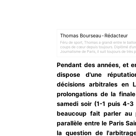
Thomas Bourseau
-
Rédacteur
Féru de sport, Thomas a grandi entre le ballo
coups de cœur depuis toujours. Diplômé d’un 
Journalisme de Paris, il suit toujours de très
Pendant des années, et en
dispose d'une réputati
décisions arbitrales en
prolongations de la final
samedi soir (1-1 puis 4-3 
beaucoup fait parler au 
parallèle entre le Paris Sa
la question de l'arbitra