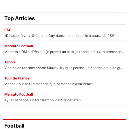
Top Articles
PSG
«Détester à vie», Stéphane Guy dans une embrouille à cause du PSG !
Mercato Football
Mercato - OM - «Dès que je prends un club, je t’appellerai» : La promesse de Marcelino au moment de claquer la porte
Tennis
Victime de racisme contre Murray, Kyrgios pousse un énorme coup de gueule !
Tour de France
Marion Rousse : Le mariage que personne n'a vu venir !
Mercato Football
Kylian Mbappé, un transfert obligatoire cet été ?
Football