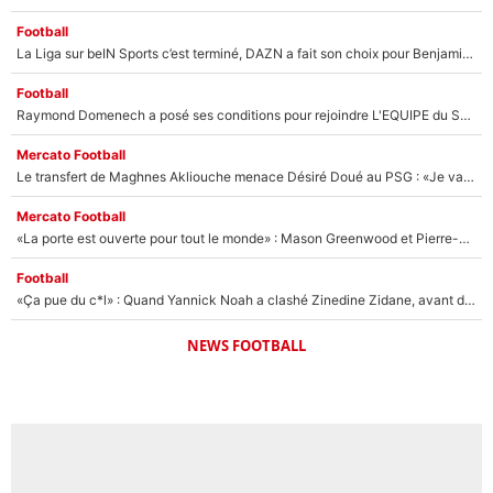
Football
La Liga sur beIN Sports c’est terminé, DAZN a fait son choix pour Benjamin Da Silva et Omar Da Fonseca !
Football
Raymond Domenech a posé ses conditions pour rejoindre L'EQUIPE du Soir : Il refuse de faire l'émission avec un autre chroniqueur !
Mercato Football
Le transfert de Maghnes Akliouche menace Désiré Doué au PSG : «Je valide à 200%»
Mercato Football
«La porte est ouverte pour tout le monde» : Mason Greenwood et Pierre-Emerick Aubameyang ont quitté l'OM, Amine Gouiri balance sur la suite du mercato et sur la réaction du vestiaire !
Football
«Ça pue du c*l» : Quand Yannick Noah a clashé Zinedine Zidane, avant de se faire recadrer par le nouveau sélectionneur de l'équipe de France !
NEWS FOOTBALL