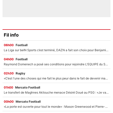
Fil info
06h00
Football
La Liga sur beIN Sports c’est terminé, DAZN a fait son choix pour Benjamin Da Silva et Omar Da Fonseca !
04h00
Football
Raymond Domenech a posé ses conditions pour rejoindre L'EQUIPE du Soir : Il refuse de faire l'émission avec un autre chroniqueur !
02h30
Rugby
«C’est l'une des choses qui me fait le plus peur dans le fait de devenir maman» : En couple avec Antoine Dupont, Iris Mittenaere s'inquiète déjà pour ses futurs enfants !
01h00
Mercato Football
Le transfert de Maghnes Akliouche menace Désiré Doué au PSG : «Je valide à 200%»
00h00
Mercato Football
«La porte est ouverte pour tout le monde» : Mason Greenwood et Pierre-Emerick Aubameyang ont quitté l'OM, Amine Gouiri balance sur la suite du mercato et sur la réaction du vestiaire !