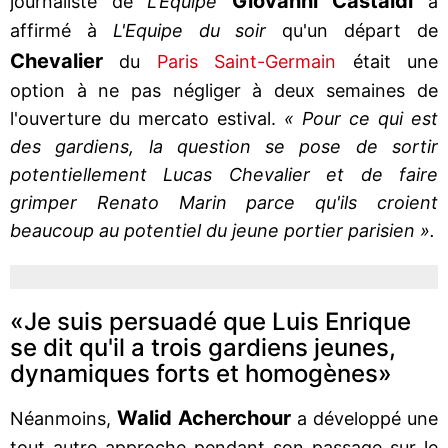
Giovanni
Castaldi
journaliste de
L'Equipe
a
affirmé à
L'Equipe du soir
qu'un départ de
Chevalier
du
Paris Saint-Germain
était une
option à ne pas négliger à deux semaines de
l'ouverture du mercato estival.
« Pour ce qui est
des gardiens, la question se pose de sortir
potentiellement Lucas Chevalier et de faire
grimper Renato Marin parce qu'ils croient
beaucoup au potentiel du jeune portier parisien ».
«Je suis persuadé que Luis Enrique
se dit qu'il a trois gardiens jeunes,
dynamiques forts et homogènes»
Walid Acherchour
Néanmoins,
a développé une
tout autre approche pendant son passage sur le