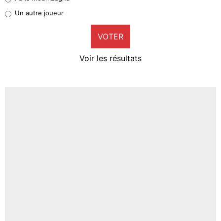
Pierre-Emile Hojbjerg
Un autre joueur
9%
VOTER
Neal Maupay
4%
Voir les résultats
Amine Harit
3%
Faris Moumbagna
4%
Un autre joueur
5%
1664 personnes ont participé aux votes.