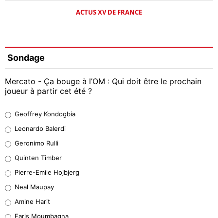
ACTUS XV DE FRANCE
Sondage
Mercato - Ça bouge à l’OM : Qui doit être le prochain
joueur à partir cet été ?
Geoffrey Kondogbia
Geoffrey Kondogbia
38%
Leonardo Balerdi
Leonardo Balerdi
Geronimo Rulli
32%
Quinten Timber
Geronimo Rulli
Pierre-Emile Hojbjerg
5%
Neal Maupay
Quinten Timber
Amine Harit
1%
Faris Moumbagna