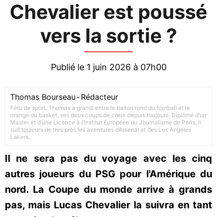
Chevalier est poussé
vers la sortie ?
Publié le 1 juin 2026 à 07h00
Thomas Bourseau
-
Rédacteur
Féru de sport, Thomas a grandi entre le ballon rond du football et le
orange du basket, ses deux coups de cœur depuis toujours. Diplômé d’un
Master et d’une Licence à l’Institut Européen du Journalisme de Paris, il
suit toujours de très près les aventures d’Arsenal et des Los Angeles
Lakers.
Il ne sera pas du voyage avec les cinq
autres joueurs du PSG pour l'Amérique du
nord. La Coupe du monde arrive à grands
pas, mais Lucas Chevalier la suivra en tant