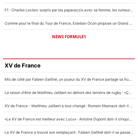
F1 : Charles Leclerc surpris par les paparazzis avec sa femme, les rumeurs étaient vraies !
Comme pour le final du Tour de France, Esteban Ocon propose un Grand Prix de Formule 1 à Paris : «Autour de l’Arc de Triomphe, ce serait génial» !
NEWS FORMULE1
XV de France
Mis de côté par Fabien Galthié, un joueur du XV de France partage sa frustration : «ils ne me l’ont pas dit tout de suite»
La raison d'être de Matthieu Jalibert en dehors des terrains de rugby : «Ça m'atteint autant que si tu touches à un membre de ma famille»
XV de France - Matthieu Jalibert a tout changé : Romain Ntamack doit-il s’inquiéter pour sa place à un an de la Coupe du monde ?
«Le XV de France est meilleur avec Lucu» : Antoine Dupont doit-il s’inquiéter pour sa place ?
Le XV de France a trouvé son remplaçant : Fabien Galthié doit-il se passer d'Antoine Dupont ?