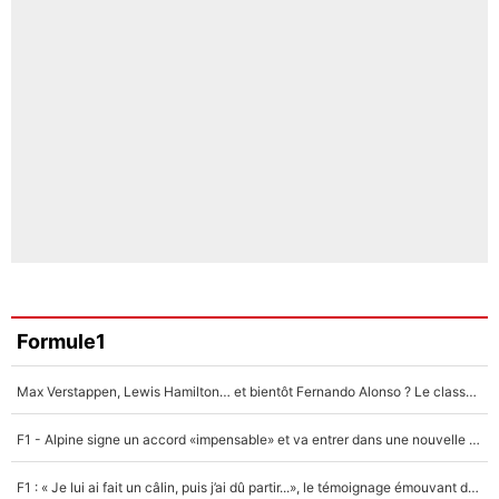
Formule1
Max Verstappen, Lewis Hamilton… et bientôt Fernando Alonso ? Le classement des pilotes les mieux payés en Formule 1 risque de changer !
F1 - Alpine signe un accord «impensable» et va entrer dans une nouvelle dimension : Grande nouvelle pour Pierre Gasly !
F1 : « Je lui ai fait un câlin, puis j’ai dû partir...», le témoignage émouvant de Max Verstappen sur sa fille