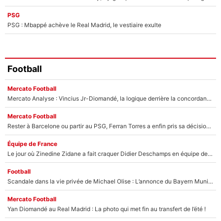
PSG
PSG : Mbappé achève le Real Madrid, le vestiaire exulte
Football
Mercato Football
Mercato Analyse : Vincius Jr-Diomandé, la logique derrière la concordance des temps
Mercato Football
Rester à Barcelone ou partir au PSG, Ferran Torres a enfin pris sa décision : La course contre la montre est lancée !
Équipe de France
Le jour où Zinedine Zidane a fait craquer Didier Deschamps en équipe de France : «Je m’en suis voulu», l’ancien sélectionneur a regretté son geste !
Football
Scandale dans la vie privée de Michael Olise : L’annonce du Bayern Munich sur son enfant caché
Mercato Football
Yan Diomandé au Real Madrid : La photo qui met fin au transfert de l’été !