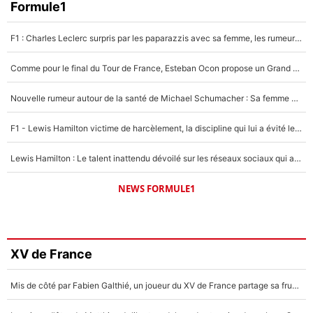
Formule1
F1 : Charles Leclerc surpris par les paparazzis avec sa femme, les rumeurs étaient vraies !
Comme pour le final du Tour de France, Esteban Ocon propose un Grand Prix de Formule 1 à Paris : «Autour de l’Arc de Triomphe, ce serait génial» !
Nouvelle rumeur autour de la santé de Michael Schumacher : Sa femme Corinna sort du silence
F1 - Lewis Hamilton victime de harcèlement, la discipline qui lui a évité le pire : «J'aurais probablement mal tourné»
Lewis Hamilton : Le talent inattendu dévoilé sur les réseaux sociaux qui a impressionné Kim Kardashian pendant leurs vacances en amoureux !
NEWS FORMULE1
XV de France
Mis de côté par Fabien Galthié, un joueur du XV de France partage sa frustration : «ils ne me l’ont pas dit tout de suite»