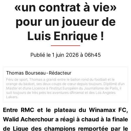
«un contrat à vie»
pour un joueur de
Luis Enrique !
Publié le 1 juin 2026 à 06h45
Thomas Bourseau
-
Rédacteur
Féru de sport, Thomas a grandi entre le ballon rond du football et le
orange du basket, ses deux coups de cœur depuis toujours. Diplômé d’un
Master et d’une Licence à l’Institut Européen du Journalisme de Paris, il
suit toujours de très près les aventures d’Arsenal et des Los Angeles
Lakers.
Entre RMC et le plateau du Winamax FC,
Walid Acherchour a réagi à chaud à la finale
de Ligue des champions remportée par le