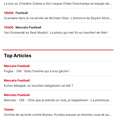
Le jour où Zinedine Zidane a fait craquer Didier Deschamps en équipe de France : «Je m’en suis voulu», l’ancien sélectionneur a regretté son geste !
16h00
Football
Scandale dans la vie privée de Michael Olise : L’annonce du Bayern Munich sur son enfant caché
15h00
Mercato Football
Yan Diomandé au Real Madrid : La photo qui met fin au transfert de l’été !
Top Articles
Mercato Football
Pogba - OM : Voilà l'homme qui a tout gâché !
Mercato Football
Kylian Mbappé, un transfert obligatoire cet été ?
Mercato Football
Mercato - OM - «Dès que je prends un club, je t’appellerai» : La promesse de Marcelino au moment de claquer la porte
Tennis
Victime de racisme contre Murray, Kyrgios pousse un énorme coup de gueule !