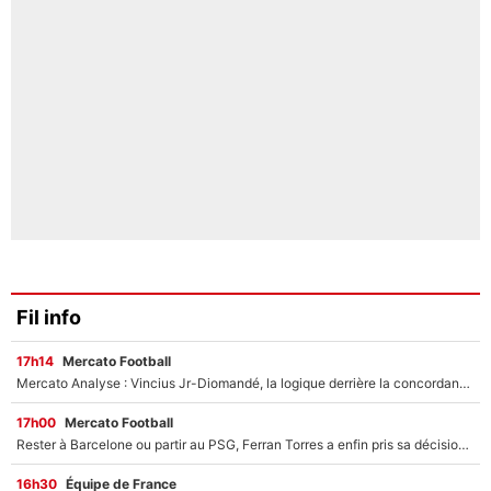
Fil info
17h14
Mercato Football
Mercato Analyse : Vincius Jr-Diomandé, la logique derrière la concordance des temps
17h00
Mercato Football
Rester à Barcelone ou partir au PSG, Ferran Torres a enfin pris sa décision : La course contre la montre est lancée !
16h30
Équipe de France