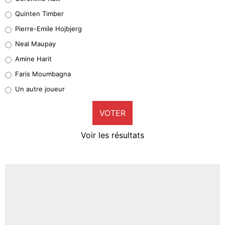
32%
Quinten Timber
Geronimo Rulli
Pierre-Emile Hojbjerg
5%
Neal Maupay
Quinten Timber
Amine Harit
1%
Faris Moumbagna
Pierre-Emile Hojbjerg
Un autre joueur
9%
VOTER
Neal Maupay
4%
Voir les résultats
Amine Harit
3%
Faris Moumbagna
5%
Un autre joueur
5%