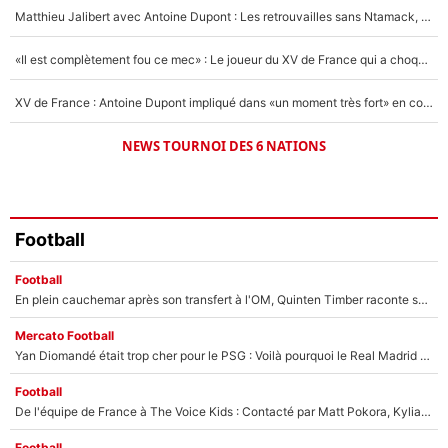
1672 personnes ont participé aux votes.
Matthieu Jalibert avec Antoine Dupont : Les retrouvailles sans Ntamack, «il y a eu des discussions»
«Il est complètement fou ce mec» : Le joueur du XV de France qui a choqué Matthieu Jalibert !
XV de France : Antoine Dupont impliqué dans «un moment très fort» en coulisses
NEWS TOURNOI DES 6 NATIONS
Football
Football
En plein cauchemar après son transfert à l'OM, Quinten Timber raconte ses doutes après sa signature à Marseille
Mercato Football
Yan Diomandé était trop cher pour le PSG : Voilà pourquoi le Real Madrid a accepté de payer la somme record de 140M€ pour boucler son transfert !
Football
De l'équipe de France à The Voice Kids : Contacté par Matt Pokora, Kylian Mbappé a accepté de jouer un rôle inédit sur TF1 !
Football