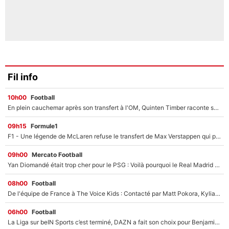
Fil info
10h00
Football
En plein cauchemar après son transfert à l'OM, Quinten Timber raconte ses doutes après sa signature à Marseille
09h15
Formule1
F1 - Une légende de McLaren refuse le transfert de Max Verstappen qui pourrait «faire des vagues» et plomber l'ambiance dans l'équipe
09h00
Mercato Football
Yan Diomandé était trop cher pour le PSG : Voilà pourquoi le Real Madrid a accepté de payer la somme record de 140M€ pour boucler son transfert !
08h00
Football
De l'équipe de France à The Voice Kids : Contacté par Matt Pokora, Kylian Mbappé a accepté de jouer un rôle inédit sur TF1 !
06h00
Football
La Liga sur beIN Sports c’est terminé, DAZN a fait son choix pour Benjamin Da Silva et Omar Da Fonseca !