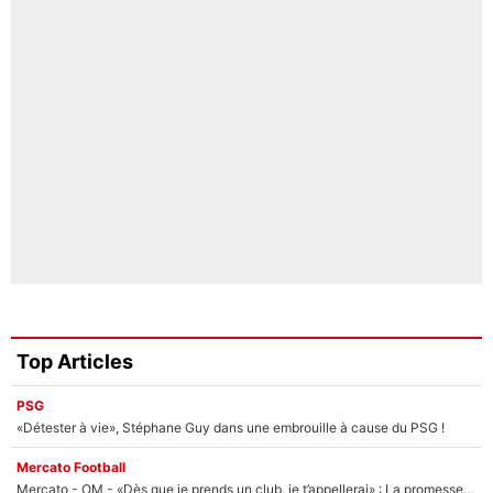
Top Articles
PSG
«Détester à vie», Stéphane Guy dans une embrouille à cause du PSG !
Mercato Football
Mercato - OM - «Dès que je prends un club, je t’appellerai» : La promesse de Marcelino au moment de claquer la porte