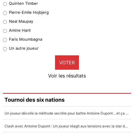
Quinten Timber
Geronimo Rulli
Pierre-Emile Hojbjerg
5%
Neal Maupay
Quinten Timber
Amine Harit
1%
Faris Moumbagna
Pierre-Emile Hojbjerg
Un autre joueur
9%
VOTER
Neal Maupay
4%
Voir les résultats
Amine Harit
3%
Faris Moumbagna
Tournoi des six nations
4%
Un joueur dévoile la méthode secrète pour battre Antoine Dupont... et ça marche !
Un autre joueur
5%
Clash avec Antoine Dupont : Un joueur réagit aux tensions avec la star du XV de France !