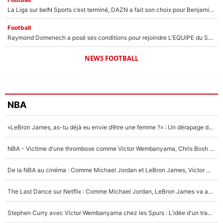
La Liga sur beIN Sports c’est terminé, DAZN a fait son choix pour Benjamin Da Silva et Omar Da Fonseca !
Football
Raymond Domenech a posé ses conditions pour rejoindre L'EQUIPE du Soir : Il refuse de faire l'émission avec un autre chroniqueur !
NEWS FOOTBALL
NBA
«LeBron James, as-tu déjà eu envie d’être une femme ?» : Un dérapage de Donald Trump sur la superstar de la NBA refait surface
NBA - Victime d'une thrombose comme Victor Wembanyama, Chris Bosh prévient le Français des risques sur sa santé : «J’ai failli mourir sur le coup et j’ai été ramené à la vie»
De la NBA au cinéma : Comme Michael Jordan et LeBron James, Victor Wembanyama rêve d'une carrière d'acteur !
The Last Dance sur Netflix : Comme Michael Jordan, LeBron James va avoir le droit à sa série !
Stephen Curry avec Victor Wembanyama chez les Spurs : L'idée d'un trade historique est lancée en NBA !