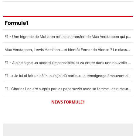
Formule1
F1 - Une légende de McLaren refuse le transfert de Max Verstappen qui pourrait «faire des vagues» et plomber l'ambiance dans l'équipe
Max Verstappen, Lewis Hamilton… et bientôt Fernando Alonso ? Le classement des pilotes les mieux payés en Formule 1 risque de changer !
F1 - Alpine signe un accord «impensable» et va entrer dans une nouvelle dimension : Grande nouvelle pour Pierre Gasly !
F1 : « Je lui ai fait un câlin, puis j’ai dû partir...», le témoignage émouvant de Max Verstappen sur sa fille
F1 : Charles Leclerc surpris par les paparazzis avec sa femme, les rumeurs étaient vraies !
NEWS FORMULE1