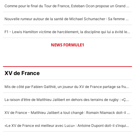
Comme pour le final du Tour de France, Esteban Ocon propose un Grand Prix de Formule 1 à Paris : «Autour de l’Arc de Triomphe, ce serait génial» !
Nouvelle rumeur autour de la santé de Michael Schumacher : Sa femme Corinna sort du silence
F1 - Lewis Hamilton victime de harcèlement, la discipline qui lui a évité le pire : «J'aurais probablement mal tourné»
NEWS FORMULE1
XV de France
Mis de côté par Fabien Galthié, un joueur du XV de France partage sa frustration : «ils ne me l’ont pas dit tout de suite»
La raison d'être de Matthieu Jalibert en dehors des terrains de rugby : «Ça m'atteint autant que si tu touches à un membre de ma famille»
XV de France - Matthieu Jalibert a tout changé : Romain Ntamack doit-il s’inquiéter pour sa place à un an de la Coupe du monde ?
«Le XV de France est meilleur avec Lucu» : Antoine Dupont doit-il s’inquiéter pour sa place ?