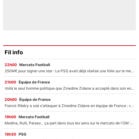
Fil info
22h00
Mercato Football
250M€ pour signer une star : Le PSG avait déjà réalisé une folie sur le mercato bien avant Neymar !
21h00
Équipe de France
Voilà le seul homme politique que Zinedine Zidane a accepté dans son entourage : «Je garde un très bon souvenir de lui»
20h00
Équipe de France
Franck Ribéry a osé s'attaquer à Zinedine Zidane en équipe de France : «Je n'aurais jamais fait ça»
19h00
Mercato Football
Medina, Rulli, Paixao... ça part dans tous les sens sur le mercato de l'OM : Frank McCourt va enfin récupérer l'argent qu'il attend ?
18h30
PSG