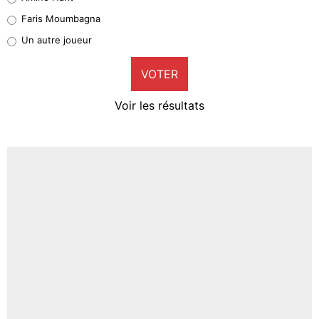
1%
Faris Moumbagna
Pierre-Emile Hojbjerg
Un autre joueur
9%
VOTER
Neal Maupay
4%
Voir les résultats
Amine Harit
3%
Faris Moumbagna
5%
Un autre joueur
5%
1526 personnes ont participé aux votes.