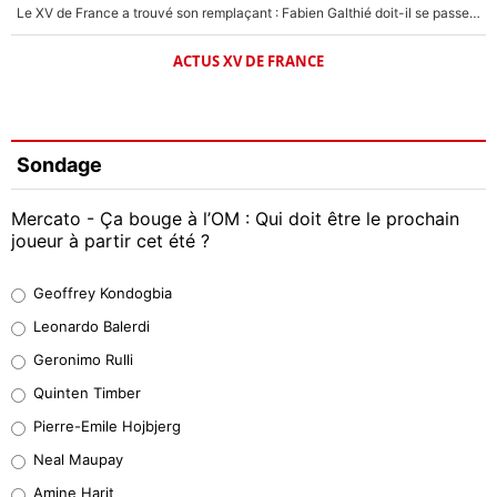
Le XV de France a trouvé son remplaçant : Fabien Galthié doit-il se passer d'Antoine Dupont ?
ACTUS XV DE FRANCE
Sondage
Mercato - Ça bouge à l’OM : Qui doit être le prochain
joueur à partir cet été ?
Geoffrey Kondogbia
Geoffrey Kondogbia
38%
Leonardo Balerdi
Leonardo Balerdi
Geronimo Rulli
32%
Quinten Timber
Geronimo Rulli
Pierre-Emile Hojbjerg
5%
Neal Maupay
Quinten Timber
Amine Harit