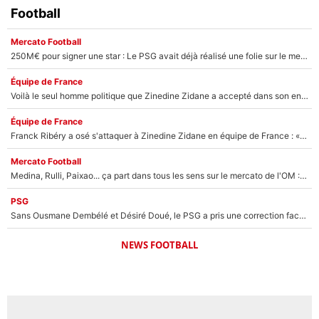
Football
Mercato Football
250M€ pour signer une star : Le PSG avait déjà réalisé une folie sur le mercato bien avant Neymar !
Équipe de France
Voilà le seul homme politique que Zinedine Zidane a accepté dans son entourage : «Je garde un très bon souvenir de lui»
Équipe de France
Franck Ribéry a osé s'attaquer à Zinedine Zidane en équipe de France : «Je n'aurais jamais fait ça»
Mercato Football
Medina, Rulli, Paixao... ça part dans tous les sens sur le mercato de l'OM : Frank McCourt va enfin récupérer l'argent qu'il attend ?
PSG
Sans Ousmane Dembélé et Désiré Doué, le PSG a pris une correction face à Majorque : Luis Enrique attend avec impatience des renforts !
NEWS FOOTBALL