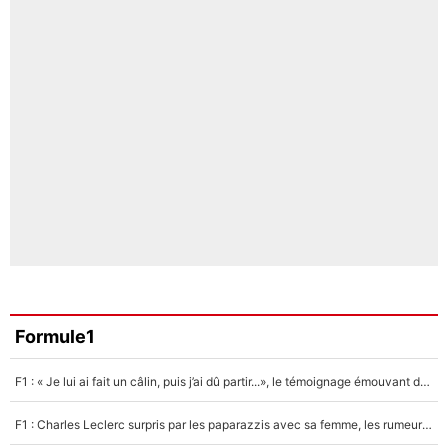
Formule1
F1 : « Je lui ai fait un câlin, puis j’ai dû partir...», le témoignage émouvant de Max Verstappen sur sa fille
F1 : Charles Leclerc surpris par les paparazzis avec sa femme, les rumeurs étaient vraies !