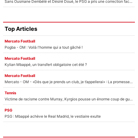
Sans Ousmane Dembélé et Désiré Doué, le PSG a pris une correction face à Majorque : Luis Enrique attend avec impatience des renforts !
Top Articles
Mercato Football
Pogba - OM : Voilà l'homme qui a tout gâché !
Mercato Football
Kylian Mbappé, un transfert obligatoire cet été ?
Mercato Football
Mercato - OM - «Dès que je prends un club, je t’appellerai» : La promesse de Marcelino au moment de claquer la porte
Tennis
Victime de racisme contre Murray, Kyrgios pousse un énorme coup de gueule !
PSG
PSG : Mbappé achève le Real Madrid, le vestiaire exulte