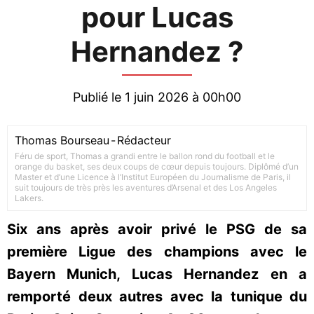
pour Lucas
Hernandez ?
Publié le 1 juin 2026 à 00h00
Thomas Bourseau
-
Rédacteur
Féru de sport, Thomas a grandi entre le ballon rond du football et le
orange du basket, ses deux coups de cœur depuis toujours. Diplômé d’un
Master et d’une Licence à l’Institut Européen du Journalisme de Paris, il
suit toujours de très près les aventures d’Arsenal et des Los Angeles
Lakers.
Six ans après avoir privé le PSG de sa
première Ligue des champions avec le
Bayern Munich, Lucas Hernandez en a
remporté deux autres avec la tunique du