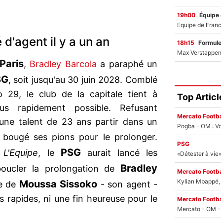
19h00
Équipe
d'agent il y a un an
18h15
Formul
Paris
,
Bradley Barcola
a paraphé un
SG
, soit jusqu'au 30 juin 2028. Comblé
 29, le club de la capitale tient à
Top Articl
us rapidement possible. Refusant
Mercato Footba
eune talent de 23 ans partir dans un
Pogba - OM : Vo
t bougé ses pions pour le prolonger.
PSG
PSG
e
L'Equipe
, le
aurait lancé les
Bradley
oucler la prolongation de
Mercato Footba
Kylian Mbappé, u
Moussa Sissoko
se de
- son agent -
 rapides, ni une fin heureuse pour le
Mercato Footba