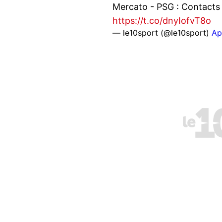
Mercato - PSG : Contacts r
https://t.co/dnyIofvT8o
— le10sport (@le10sport)
Ap