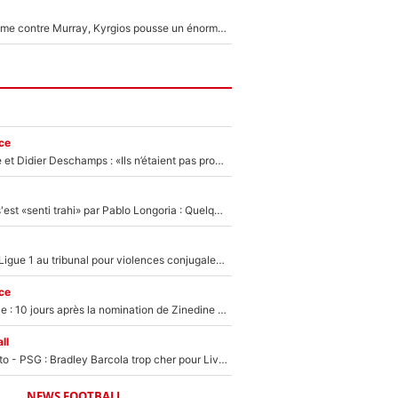
Victime de racisme contre Murray, Kyrgios pousse un énorme coup de gueule !
ce
Zinédine Zidane et Didier Deschamps : «Ils n’étaient pas proches», les confidences d’un membre de l’équipe de France 1998 sur leur relation spéciale
Medhi Benatia s'est «senti trahi» par Pablo Longoria : Quelques semaines après son départ, l'ancien directeur de football de l'OM règle ses comptes
Des terrains de Ligue 1 au tribunal pour violences conjugales : Un arbitre français encourt une peine de 18 mois de prison !
ce
Equipe de France : 10 jours après la nomination de Zinedine Zidane, c'est au tour de son fils de prendre un nouveau départ !
ll
EXCLU - Mercato - PSG : Bradley Barcola trop cher pour Liverpool
NEWS FOOTBALL