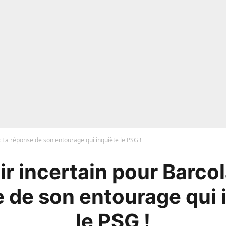
: La réponse de son entourage qui inquiète le PSG !
r incertain pour Barcol
 de son entourage qui 
le PSG !