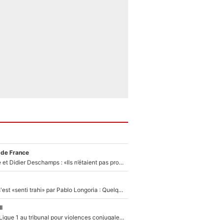
 de France
Zinédine Zidane et Didier Deschamps : «Ils n’étaient pas proches», les confidences d’un membre de l’équipe de France 1998 sur leur relation spéciale
Medhi Benatia s'est «senti trahi» par Pablo Longoria : Quelques semaines après son départ, l'ancien directeur de football de l'OM règle ses comptes
l
Des terrains de Ligue 1 au tribunal pour violences conjugales : Un arbitre français encourt une peine de 18 mois de prison !