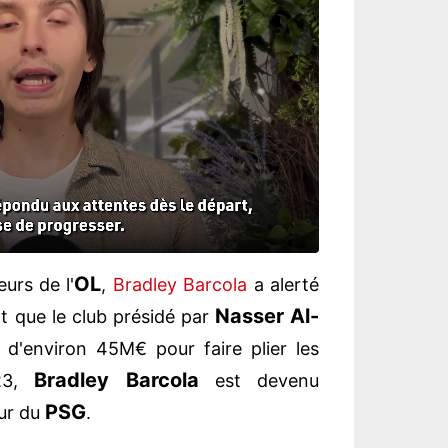
OL
urs de l'
,
Bradley Barcola
a alerté
Nasser Al-
nt que le club présidé par
d'environ 45M€ pour faire plier les
Bradley Barcola
023,
est devenu
PSG
eur du
.