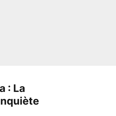
a : La
inquiète