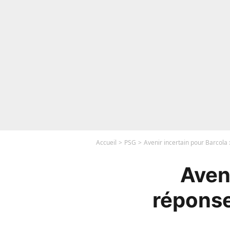
Accueil
PSG
Avenir incertain pour Barcola 
Aveni
réponse