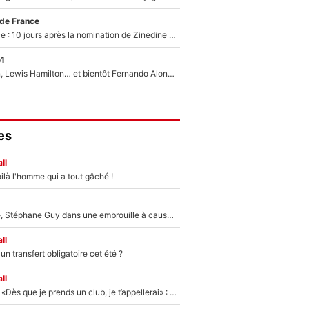
 de France
Equipe de France : 10 jours après la nomination de Zinedine Zidane, c'est au tour de son fils de prendre un nouveau départ !
e1
Max Verstappen, Lewis Hamilton… et bientôt Fernando Alonso ? Le classement des pilotes les mieux payés en Formule 1 risque de changer !
es
ll
ilà l'homme qui a tout gâché !
«Détester à vie», Stéphane Guy dans une embrouille à cause du PSG !
ll
n transfert obligatoire cet été ?
ll
Mercato - OM - «Dès que je prends un club, je t’appellerai» : La promesse de Marcelino au moment de claquer la porte