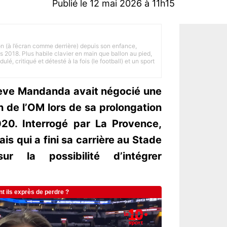
Publié le 12 mai 2026 à 11h15
on (à l’écran comme derrière) depuis son enfance,
is 2018. Plus habile clavier en main que ballon au pied,
lé, critiqué et détesté à la fois (le football) et un sport
Steve Mandanda avait négocié une
n de l’OM lors de sa prolongation
20. Interrogé par La Provence,
ais qui a fini sa carrière au Stade
r la possibilité d’intégrer