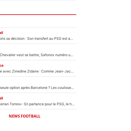
ll
Ferran Torres a pris sa décision : Son transfert au PSG est annoncé en Espagne !
Suzuki recruté, Chevalier veut se battre, Safonov numéro un… Le PSG se lance encore dans un gros chantier pour le poste de gardien de but
ce
Un documentaire avec Zinedine Zidane : Comme Jean-Jacques Goldman et Mylène Farmer, le nouveau sélectionneur de l'équipe de France a recalé une journaliste très connue
Le PSG comme seule option après Barcelone ? Les coulisses de la signature historique de Lionel Messi sont révélées au grand jour !
ll
«Le suicide de Ferran Torres» : En partance pour le PSG, le héros de la finale de la Coupe du monde s'attire les foudres de la presse espagnole !
NEWS FOOTBALL