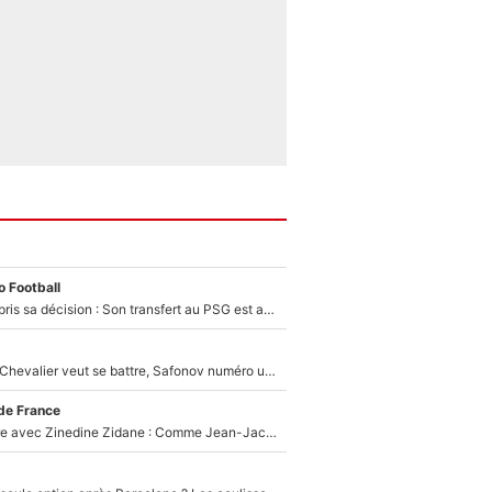
 Football
Ferran Torres a pris sa décision : Son transfert au PSG est annoncé en Espagne !
Suzuki recruté, Chevalier veut se battre, Safonov numéro un… Le PSG se lance encore dans un gros chantier pour le poste de gardien de but
de France
Un documentaire avec Zinedine Zidane : Comme Jean-Jacques Goldman et Mylène Farmer, le nouveau sélectionneur de l'équipe de France a recalé une journaliste très connue