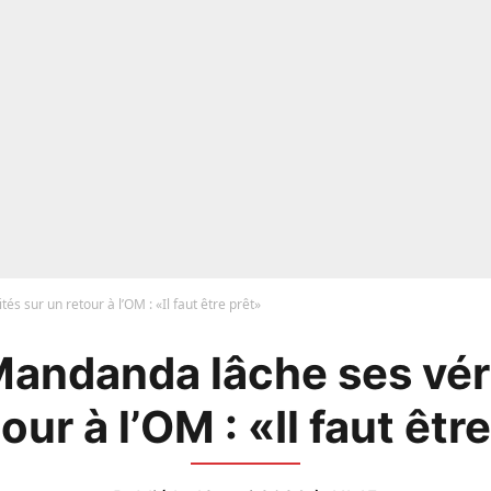
s sur un retour à l’OM : «Il faut être prêt»
andanda lâche ses vér
our à l’OM : «Il faut êtr