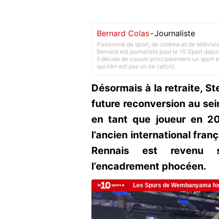
Bernard Colas
-
Journaliste
Passionné de sport, de cinéma et de télévisi
Bernard est journaliste pour le 10 Sport depu
il décide de couvrir principalement un sport adu
qui n’en est pas un (le catch).
Désormais à la retraite, 
future reconversion au sei
en tant que joueur en 20
l’ancien international franç
Rennais est revenu su
l’encadrement phocéen.