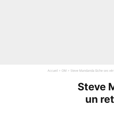
Accueil
OM
Steve Mandanda lâche ses vérité
Steve M
un ret