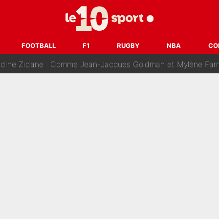
ision : Son transfert au PSG est annoncé en Espagne !
se battre, Safonov numéro un… Le PSG se lance encore dans un gros ch
FOOTBALL
F1
RUGBY
NBA
CO
 Comme Jean-Jacques Goldman et Mylène Farmer, le nouveau sélectionneur de l'équipe 
ès Barcelone ? Les coulisses de la signature historique de Lionel 
on-CMA CGM recrute plusieurs coureurs pour offrir à Paul Seixas une équ