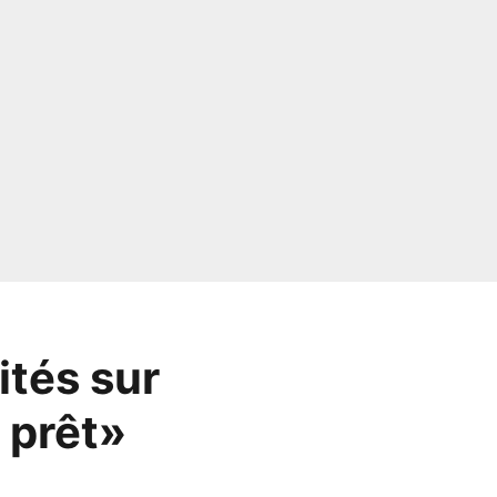
ités sur
e prêt»