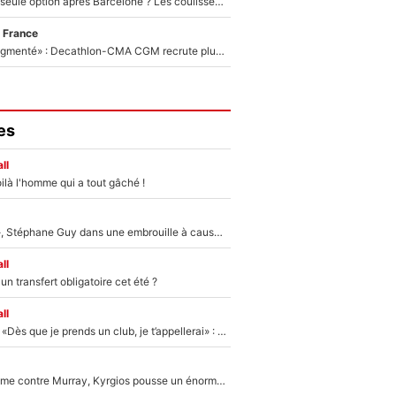
Le PSG comme seule option après Barcelone ? Les coulisses de la signature historique de Lionel Messi sont révélées au grand jour !
 France
«Le budget a augmenté» : Decathlon-CMA CGM recrute plusieurs coureurs pour offrir à Paul Seixas une équipe pour gagner le Tour de France 2027
es
ll
ilà l'homme qui a tout gâché !
«Détester à vie», Stéphane Guy dans une embrouille à cause du PSG !
ll
n transfert obligatoire cet été ?
ll
Mercato - OM - «Dès que je prends un club, je t’appellerai» : La promesse de Marcelino au moment de claquer la porte
Victime de racisme contre Murray, Kyrgios pousse un énorme coup de gueule !