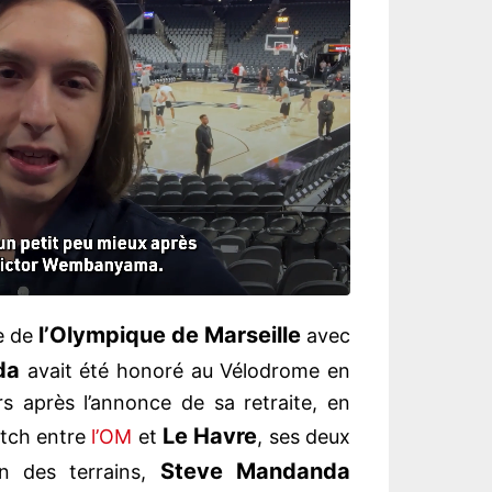
l’Olympique de Marseille
re de
avec
da
avait été honoré au Vélodrome en
rs après l’annonce de sa retraite, en
Le Havre
atch entre
l’OM
et
, ses deux
Steve Mandanda
in des terrains,