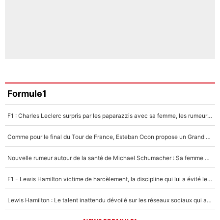
Formule1
F1 : Charles Leclerc surpris par les paparazzis avec sa femme, les rumeurs étaient vraies !
Comme pour le final du Tour de France, Esteban Ocon propose un Grand Prix de Formule 1 à Paris : «Autour de l’Arc de Triomphe, ce serait génial» !
Nouvelle rumeur autour de la santé de Michael Schumacher : Sa femme Corinna sort du silence
F1 - Lewis Hamilton victime de harcèlement, la discipline qui lui a évité le pire : «J'aurais probablement mal tourné»
Lewis Hamilton : Le talent inattendu dévoilé sur les réseaux sociaux qui a impressionné Kim Kardashian pendant leurs vacances en amoureux !