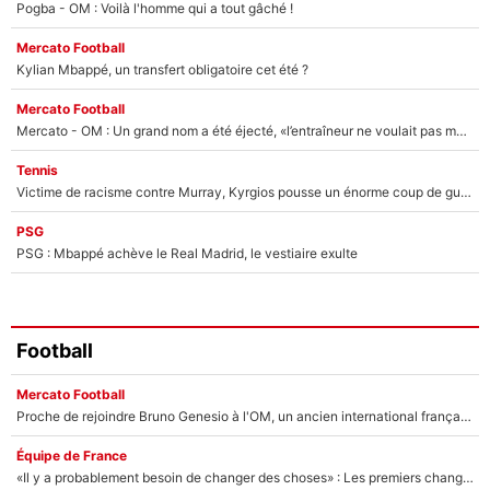
Pogba - OM : Voilà l'homme qui a tout gâché !
Mercato Football
Kylian Mbappé, un transfert obligatoire cet été ?
Mercato Football
Mercato - OM : Un grand nom a été éjecté, «l’entraîneur ne voulait pas me conserver»
Tennis
Victime de racisme contre Murray, Kyrgios pousse un énorme coup de gueule !
PSG
PSG : Mbappé achève le Real Madrid, le vestiaire exulte
Football
Mercato Football
Proche de rejoindre Bruno Genesio à l'OM, un ancien international français va finalement débarquer... sur RMC !
Équipe de France
«Il y a probablement besoin de changer des choses» : Les premiers changements de Zinedine Zidane en équipe de France sont révélés ?