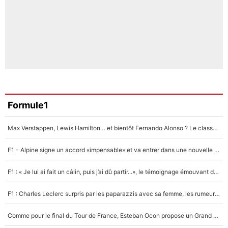
Formule1
Max Verstappen, Lewis Hamilton… et bientôt Fernando Alonso ? Le classement des pilotes les mieux payés en Formule 1 risque de changer !
F1 - Alpine signe un accord «impensable» et va entrer dans une nouvelle dimension : Grande nouvelle pour Pierre Gasly !
F1 : « Je lui ai fait un câlin, puis j’ai dû partir...», le témoignage émouvant de Max Verstappen sur sa fille
F1 : Charles Leclerc surpris par les paparazzis avec sa femme, les rumeurs étaient vraies !
Comme pour le final du Tour de France, Esteban Ocon propose un Grand Prix de Formule 1 à Paris : «Autour de l’Arc de Triomphe, ce serait génial» !