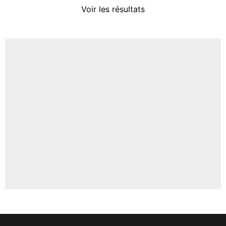
Voir les résultats
Amine Harit
3%
Faris Moumbagna
4%
Un autre joueur
5%
1615 personnes ont participé aux votes.