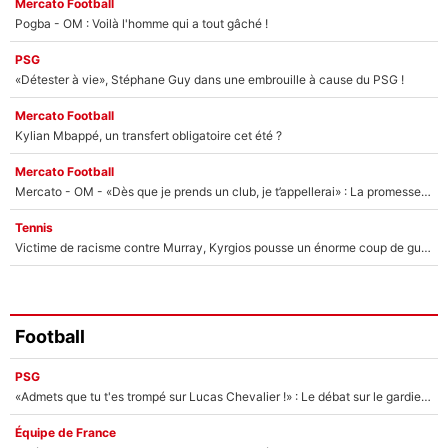
Mercato Football
Pogba - OM : Voilà l'homme qui a tout gâché !
PSG
«Détester à vie», Stéphane Guy dans une embrouille à cause du PSG !
Mercato Football
Kylian Mbappé, un transfert obligatoire cet été ?
Mercato Football
Mercato - OM - «Dès que je prends un club, je t’appellerai» : La promesse de Marcelino au moment de claquer la porte
Tennis
Victime de racisme contre Murray, Kyrgios pousse un énorme coup de gueule !
Football
PSG
«Admets que tu t'es trompé sur Lucas Chevalier !» : Le débat sur le gardien du PSG vire au clash à l'After Foot
Équipe de France