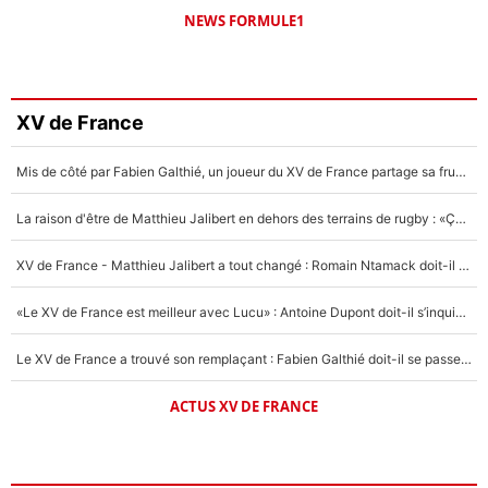
NEWS FORMULE1
XV de France
Mis de côté par Fabien Galthié, un joueur du XV de France partage sa frustration : «ils ne me l’ont pas dit tout de suite»
La raison d'être de Matthieu Jalibert en dehors des terrains de rugby : «Ça m'atteint autant que si tu touches à un membre de ma famille»
XV de France - Matthieu Jalibert a tout changé : Romain Ntamack doit-il s’inquiéter pour sa place à un an de la Coupe du monde ?
«Le XV de France est meilleur avec Lucu» : Antoine Dupont doit-il s’inquiéter pour sa place ?
Le XV de France a trouvé son remplaçant : Fabien Galthié doit-il se passer d'Antoine Dupont ?
ACTUS XV DE FRANCE