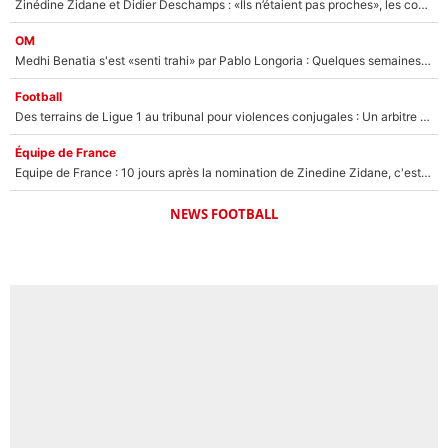
Zinédine Zidane et Didier Deschamps : «Ils n’étaient pas proches», les confidences d’un membre de l’équipe de France 1998 sur leur relation spéciale
OM
Medhi Benatia s'est «senti trahi» par Pablo Longoria : Quelques semaines après son départ, l'ancien directeur de football de l'OM règle ses comptes
Football
Des terrains de Ligue 1 au tribunal pour violences conjugales : Un arbitre français encourt une peine de 18 mois de prison !
Équipe de France
Equipe de France : 10 jours après la nomination de Zinedine Zidane, c'est au tour de son fils de prendre un nouveau départ !
NEWS FOOTBALL