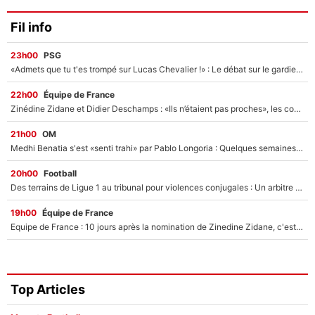
Fil info
23h00
PSG
«Admets que tu t'es trompé sur Lucas Chevalier !» : Le débat sur le gardien du PSG vire au clash à l'After Foot
22h00
Équipe de France
Zinédine Zidane et Didier Deschamps : «Ils n’étaient pas proches», les confidences d’un membre de l’équipe de France 1998 sur leur relation spéciale
21h00
OM
Medhi Benatia s'est «senti trahi» par Pablo Longoria : Quelques semaines après son départ, l'ancien directeur de football de l'OM règle ses comptes
20h00
Football
Des terrains de Ligue 1 au tribunal pour violences conjugales : Un arbitre français encourt une peine de 18 mois de prison !
19h00
Équipe de France
Equipe de France : 10 jours après la nomination de Zinedine Zidane, c'est au tour de son fils de prendre un nouveau départ !
Top Articles