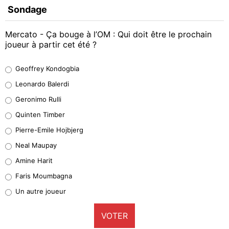
Sondage
Mercato - Ça bouge à l’OM : Qui doit être le prochain
joueur à partir cet été ?
Geoffrey Kondogbia
Geoffrey Kondogbia
38%
Leonardo Balerdi
Leonardo Balerdi
Geronimo Rulli
32%
Quinten Timber
Geronimo Rulli
Pierre-Emile Hojbjerg
5%
Neal Maupay
Quinten Timber
Amine Harit
1%
Faris Moumbagna
Pierre-Emile Hojbjerg
Un autre joueur
9%
VOTER
Neal Maupay
4%