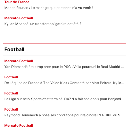
Tour de France
Marion Rousse : Le mariage que personne n'a vu venir !
Mercato Football
Kylian Mbappé, un transfert obligatoire cet été ?
Football
Mercato Football
Yan Diomandé était trop cher pour le PSG : Voilà pourquoi le Real Madrid a accepté de payer la somme record de 140M€ pour boucler son transfert !
Football
De l'équipe de France à The Voice Kids : Contacté par Matt Pokora, Kylian Mbappé a accepté de jouer un rôle inédit sur TF1 !
Football
La Liga sur beIN Sports c’est terminé, DAZN a fait son choix pour Benjamin Da Silva et Omar Da Fonseca !
Football
Raymond Domenech a posé ses conditions pour rejoindre L'EQUIPE du Soir : Il refuse de faire l'émission avec un autre chroniqueur !
Mercato Football