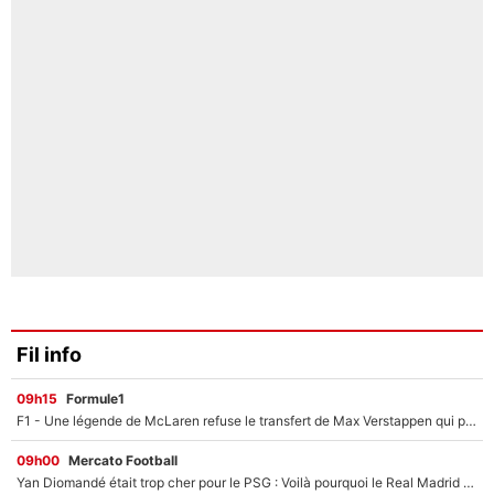
Fil info
09h15
Formule1
F1 - Une légende de McLaren refuse le transfert de Max Verstappen qui pourrait «faire des vagues» et plomber l'ambiance dans l'équipe
09h00
Mercato Football
Yan Diomandé était trop cher pour le PSG : Voilà pourquoi le Real Madrid a accepté de payer la somme record de 140M€ pour boucler son transfert !