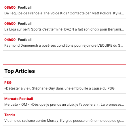
08h00
Football
De l'équipe de France à The Voice Kids : Contacté par Matt Pokora, Kylian Mbappé a accepté de jouer un rôle inédit sur TF1 !
06h00
Football
La Liga sur beIN Sports c’est terminé, DAZN a fait son choix pour Benjamin Da Silva et Omar Da Fonseca !
04h00
Football
Raymond Domenech a posé ses conditions pour rejoindre L'EQUIPE du Soir : Il refuse de faire l'émission avec un autre chroniqueur !
Top Articles
PSG
«Détester à vie», Stéphane Guy dans une embrouille à cause du PSG !
Mercato Football
Mercato - OM - «Dès que je prends un club, je t’appellerai» : La promesse de Marcelino au moment de claquer la porte
Tennis
Victime de racisme contre Murray, Kyrgios pousse un énorme coup de gueule !