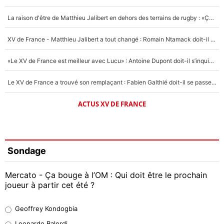
La raison d'être de Matthieu Jalibert en dehors des terrains de rugby : «Ça m'atteint autant que si tu touches à un membre de ma famille»
XV de France - Matthieu Jalibert a tout changé : Romain Ntamack doit-il s’inquiéter pour sa place à un an de la Coupe du monde ?
«Le XV de France est meilleur avec Lucu» : Antoine Dupont doit-il s’inquiéter pour sa place ?
Le XV de France a trouvé son remplaçant : Fabien Galthié doit-il se passer d'Antoine Dupont ?
ACTUS XV DE FRANCE
Sondage
Mercato - Ça bouge à l’OM : Qui doit être le prochain
joueur à partir cet été ?
Geoffrey Kondogbia
Geoffrey Kondogbia
38%
Leonardo Balerdi