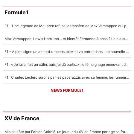
Formule1
F1 - Une légende de McLaren refuse le transfert de Max Verstappen qui pourrait «faire des vagues» et plomber l'ambiance dans l'équipe
Max Verstappen, Lewis Hamilton… et bientôt Fernando Alonso ? Le classement des pilotes les mieux payés en Formule 1 risque de changer !
F1 - Alpine signe un accord «impensable» et va entrer dans une nouvelle dimension : Grande nouvelle pour Pierre Gasly !
F1 : « Je lui ai fait un câlin, puis j’ai dû partir...», le témoignage émouvant de Max Verstappen sur sa fille
F1 : Charles Leclerc surpris par les paparazzis avec sa femme, les rumeurs étaient vraies !
NEWS FORMULE1
XV de France
Mis de côté par Fabien Galthié, un joueur du XV de France partage sa frustration : «ils ne me l’ont pas dit tout de suite»