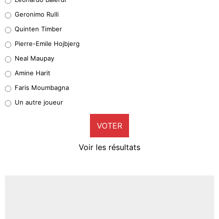
Leonardo Balerdi
Geronimo Rulli
32%
Quinten Timber
Geronimo Rulli
Pierre-Emile Hojbjerg
5%
Neal Maupay
Quinten Timber
Amine Harit
1%
Faris Moumbagna
Pierre-Emile Hojbjerg
Un autre joueur
9%
VOTER
Neal Maupay
4%
Voir les résultats
Amine Harit
3%
Faris Moumbagna
4%
Un autre joueur