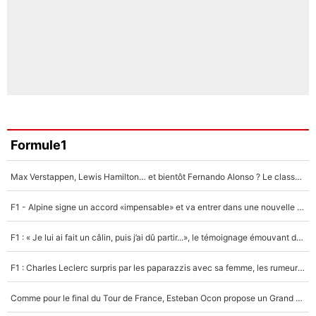
Formule1
Max Verstappen, Lewis Hamilton… et bientôt Fernando Alonso ? Le classement des pilotes les mieux payés en Formule 1 risque de changer !
F1 - Alpine signe un accord «impensable» et va entrer dans une nouvelle dimension : Grande nouvelle pour Pierre Gasly !
F1 : « Je lui ai fait un câlin, puis j’ai dû partir...», le témoignage émouvant de Max Verstappen sur sa fille
F1 : Charles Leclerc surpris par les paparazzis avec sa femme, les rumeurs étaient vraies !
Comme pour le final du Tour de France, Esteban Ocon propose un Grand Prix de Formule 1 à Paris : «Autour de l’Arc de Triomphe, ce serait génial» !