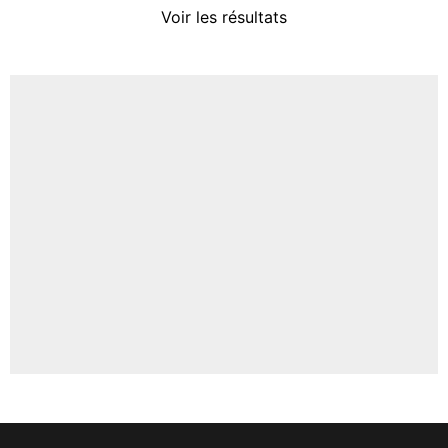
Voir les résultats
Amine Harit
3%
Faris Moumbagna
4%
Un autre joueur
5%
1620 personnes ont participé aux votes.