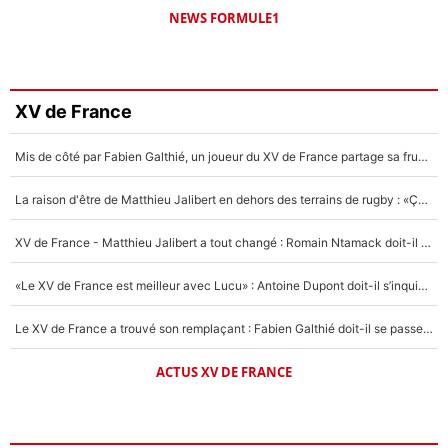
NEWS FORMULE1
XV de France
Mis de côté par Fabien Galthié, un joueur du XV de France partage sa frustration : «ils ne me l’ont pas dit tout de suite»
La raison d'être de Matthieu Jalibert en dehors des terrains de rugby : «Ça m'atteint autant que si tu touches à un membre de ma famille»
XV de France - Matthieu Jalibert a tout changé : Romain Ntamack doit-il s’inquiéter pour sa place à un an de la Coupe du monde ?
«Le XV de France est meilleur avec Lucu» : Antoine Dupont doit-il s’inquiéter pour sa place ?
Le XV de France a trouvé son remplaçant : Fabien Galthié doit-il se passer d'Antoine Dupont ?
ACTUS XV DE FRANCE