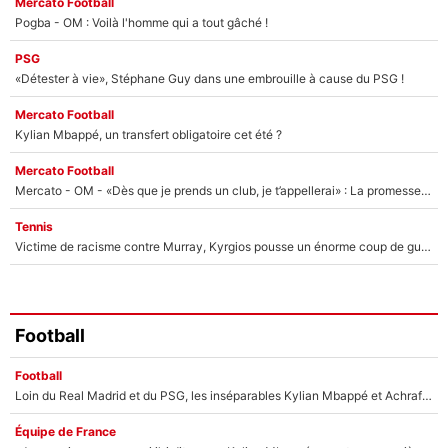
Mercato Football
Pogba - OM : Voilà l'homme qui a tout gâché !
PSG
«Détester à vie», Stéphane Guy dans une embrouille à cause du PSG !
Mercato Football
Kylian Mbappé, un transfert obligatoire cet été ?
Mercato Football
Mercato - OM - «Dès que je prends un club, je t’appellerai» : La promesse de Marcelino au moment de claquer la porte
Tennis
Victime de racisme contre Murray, Kyrgios pousse un énorme coup de gueule !
Football
Football
Loin du Real Madrid et du PSG, les inséparables Kylian Mbappé et Achraf Hakimi changent d'équipe le temps d'une journée !
Équipe de France