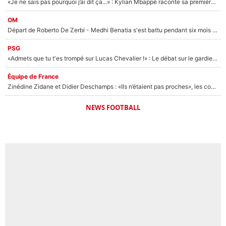
«Je ne sais pas pourquoi j’ai dit ça...» : Kylian Mbappé raconte sa première rencontre avec Zinédine Zidane (et c’est très drôle)
OM
Départ de Roberto De Zerbi - Medhi Benatia s'est battu pendant six mois pour le retenir à l'OM, le PSG a été le naufrage de trop : «Je pars avec toi»
PSG
«Admets que tu t'es trompé sur Lucas Chevalier !» : Le débat sur le gardien du PSG vire au clash à l'After Foot
Équipe de France
Zinédine Zidane et Didier Deschamps : «Ils n’étaient pas proches», les confidences d’un membre de l’équipe de France 1998 sur leur relation spéciale
NEWS FOOTBALL