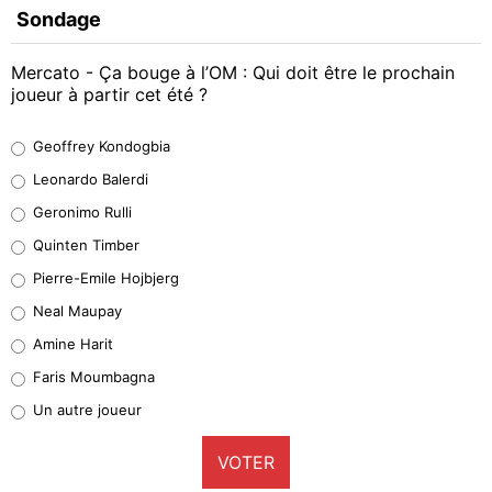
Sondage
Mercato - Ça bouge à l’OM : Qui doit être le prochain
joueur à partir cet été ?
Geoffrey Kondogbia
Geoffrey Kondogbia
38%
Leonardo Balerdi
Leonardo Balerdi
Geronimo Rulli
32%
Quinten Timber
Geronimo Rulli
Pierre-Emile Hojbjerg
5%
Neal Maupay
Quinten Timber
Amine Harit
1%
Faris Moumbagna
Pierre-Emile Hojbjerg
Un autre joueur
9%
VOTER
Neal Maupay
4%