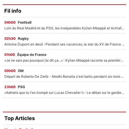
Fil info
04h00
Football
Loin du Real Madrid et du PSG, les inséparables Kylian Mbappé et Achraf Hakimi changent d'équipe le temps d'une journée !
02h30
Rugby
Antoine Dupont en deuil : Pendant ses vacances, la star du XV de France a perdu sa grand-mère
01h00
Équipe de France
«Je ne sais pas pourquoi j’ai dit ça...» : Kylian Mbappé raconte sa première rencontre avec Zinédine Zidane (et c’est très drôle)
00h00
OM
Départ de Roberto De Zerbi - Medhi Benatia s'est battu pendant six mois pour le retenir à l'OM, le PSG a été le naufrage de trop : «Je pars avec toi»
23h00
PSG
«Admets que tu t'es trompé sur Lucas Chevalier !» : Le débat sur le gardien du PSG vire au clash à l'After Foot
Top Articles