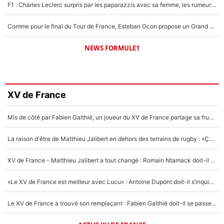
F1 : Charles Leclerc surpris par les paparazzis avec sa femme, les rumeurs étaient vraies !
Comme pour le final du Tour de France, Esteban Ocon propose un Grand Prix de Formule 1 à Paris : «Autour de l’Arc de Triomphe, ce serait génial» !
NEWS FORMULE1
XV de France
Mis de côté par Fabien Galthié, un joueur du XV de France partage sa frustration : «ils ne me l’ont pas dit tout de suite»
La raison d'être de Matthieu Jalibert en dehors des terrains de rugby : «Ça m'atteint autant que si tu touches à un membre de ma famille»
XV de France - Matthieu Jalibert a tout changé : Romain Ntamack doit-il s’inquiéter pour sa place à un an de la Coupe du monde ?
«Le XV de France est meilleur avec Lucu» : Antoine Dupont doit-il s’inquiéter pour sa place ?
Le XV de France a trouvé son remplaçant : Fabien Galthié doit-il se passer d'Antoine Dupont ?