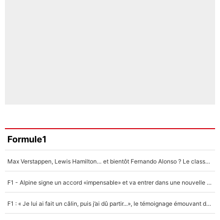
Formule1
Max Verstappen, Lewis Hamilton… et bientôt Fernando Alonso ? Le classement des pilotes les mieux payés en Formule 1 risque de changer !
F1 - Alpine signe un accord «impensable» et va entrer dans une nouvelle dimension : Grande nouvelle pour Pierre Gasly !
F1 : « Je lui ai fait un câlin, puis j’ai dû partir...», le témoignage émouvant de Max Verstappen sur sa fille