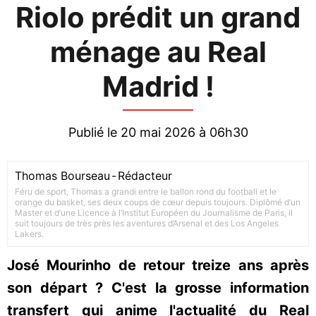
Riolo prédit un grand
ménage au Real
Madrid !
Publié le 20 mai 2026 à 06h30
Thomas Bourseau
-
Rédacteur
Féru de sport, Thomas a grandi entre le ballon rond du football et le
orange du basket, ses deux coups de cœur depuis toujours. Diplômé d’un
Master et d’une Licence à l’Institut Européen du Journalisme de Paris, il
suit toujours de très près les aventures d’Arsenal et des Los Angeles
Lakers.
José Mourinho de retour treize ans après
son départ ? C'est la grosse information
transfert qui anime l'actualité du Real