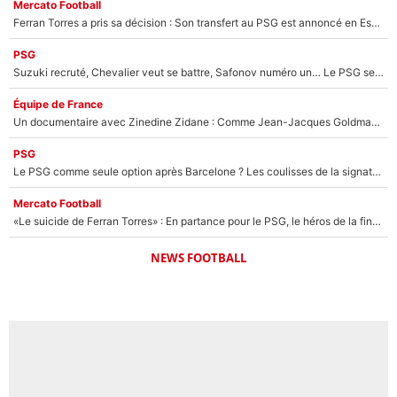
Mercato Football
Ferran Torres a pris sa décision : Son transfert au PSG est annoncé en Espagne !
PSG
Suzuki recruté, Chevalier veut se battre, Safonov numéro un… Le PSG se lance encore dans un gros chantier pour le poste de gardien de but
Équipe de France
Un documentaire avec Zinedine Zidane : Comme Jean-Jacques Goldman et Mylène Farmer, le nouveau sélectionneur de l'équipe de France a recalé une journaliste très connue
PSG
Le PSG comme seule option après Barcelone ? Les coulisses de la signature historique de Lionel Messi sont révélées au grand jour !
Mercato Football
«Le suicide de Ferran Torres» : En partance pour le PSG, le héros de la finale de la Coupe du monde s'attire les foudres de la presse espagnole !
NEWS FOOTBALL