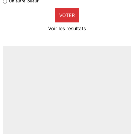
Un autre joueur
9%
VOTER
Neal Maupay
4%
Voir les résultats
Amine Harit
3%
Faris Moumbagna
4%
Un autre joueur
5%
1642 personnes ont participé aux votes.