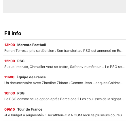
Fil info
13h00
Mercato Football
Ferran Torres a pris sa décision : Son transfert au PSG est annoncé en Espagne !
12h00
PSG
Suzuki recruté, Chevalier veut se battre, Safonov numéro un… Le PSG se lance encore dans un gros chantier pour le poste de gardien de but
11h00
Équipe de France
Un documentaire avec Zinedine Zidane : Comme Jean-Jacques Goldman et Mylène Farmer, le nouveau sélectionneur de l'équipe de France a recalé une journaliste très connue
10h00
PSG
Le PSG comme seule option après Barcelone ? Les coulisses de la signature historique de Lionel Messi sont révélées au grand jour !
09h15
Tour de France
«Le budget a augmenté» : Decathlon-CMA CGM recrute plusieurs coureurs pour offrir à Paul Seixas une équipe pour gagner le Tour de France 2027