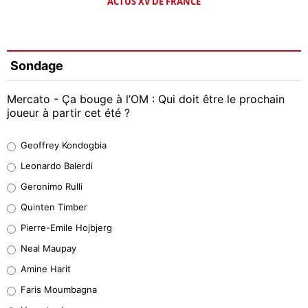
ACTUS XV DE FRANCE
Sondage
Mercato - Ça bouge à l’OM : Qui doit être le prochain
joueur à partir cet été ?
Geoffrey Kondogbia
Geoffrey Kondogbia
38%
Leonardo Balerdi
Leonardo Balerdi
Geronimo Rulli
32%
Quinten Timber
Geronimo Rulli
Pierre-Emile Hojbjerg
5%
Neal Maupay
Quinten Timber
Amine Harit
1%
Faris Moumbagna
Pierre-Emile Hojbjerg