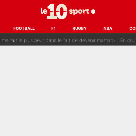
est terminé, DAZN a fait son choix pour Benjamin Da Silva et
onditions pour rejoindre L'EQUIPE du Soir : Il refuse de faire l'
FOOTBALL
F1
RUGBY
NBA
CO
 plus peur dans le fait de devenir maman» : En couple avec Antoine Dupont, Iris Mitte
kliouche menace Désiré Doué au PSG : «Je valide à 200%»
 : Mason Greenwood et Pierre-Emerick Aubameyang ont quitté l'OM, Amine Gouiri balance sur la 