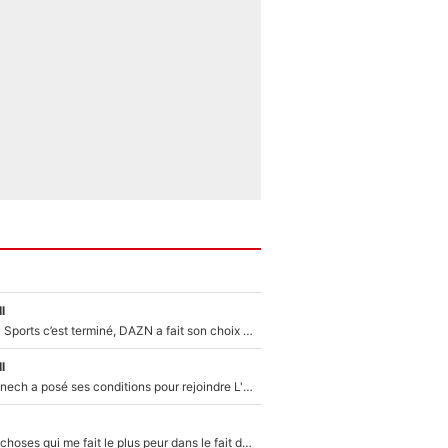
l
La Liga sur beIN Sports c’est terminé, DAZN a fait son choix pour Benjamin Da Silva et Omar Da Fonseca !
l
Raymond Domenech a posé ses conditions pour rejoindre L'EQUIPE du Soir : Il refuse de faire l'émission avec un autre chroniqueur !
«C’est l'une des choses qui me fait le plus peur dans le fait de devenir maman» : En couple avec Antoine Dupont, Iris Mittenaere s'inquiète déjà pour ses futurs enfants !