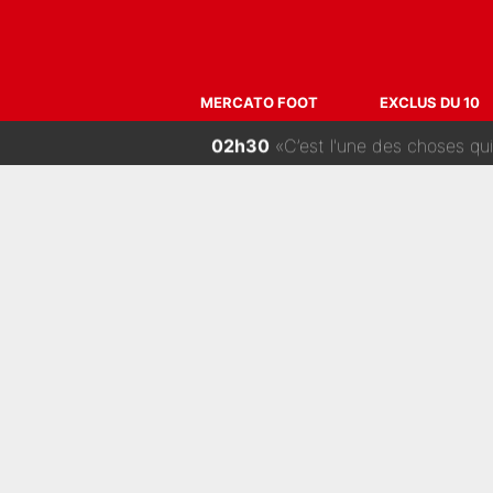
06h00
La Liga sur beIN Sports c’
04h00
Raymond Domenech a posé ses c
MERCATO FOOT
EXCLUS DU 10
02h30
«C’est l'une des choses qui me fait le
01h00
Le transfert de Maghnes A
00h00
«La porte est ouverte pour tout le monde»