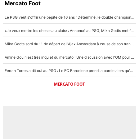
Mercato Foot
Le PSG veut s'offrir une pépite de 16 ans : Déterminé, le double champion d'Europe en titre est prêt à lâcher 40M€ pour celui que l'on compare déjà à Vinicius Jr !
«Je veux mettre les choses au clair» : Annoncé au PSG, Mika Godts met fin au suspense et éteint la polémique sur son transfert !
Mika Godts sorti du 11 de départ de l'Ajax Amsterdam à cause de son transfert imminent vers le PSG ? Son agent répond cash !
Amine Gouiri est très inquiet du mercato : Une discussion avec l'OM pour acter son transfert !
Ferran Torres a dit oui au PSG : Le FC Barcelone prend la parole alors qu'un transfert de l'attaquant espagnol prend forme
MERCATO FOOT