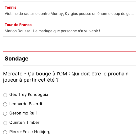
Tennis
Victime de racisme contre Murray, Kyrgios pousse un énorme coup de gueule !
Tour de France
Marion Rousse : Le mariage que personne n'a vu venir !
Sondage
Mercato - Ça bouge à l’OM : Qui doit être le prochain
joueur à partir cet été ?
Geoffrey Kondogbia
Geoffrey Kondogbia
38%
Leonardo Balerdi
Leonardo Balerdi
Geronimo Rulli
32%
Quinten Timber
Geronimo Rulli
Pierre-Emile Hojbjerg
5%