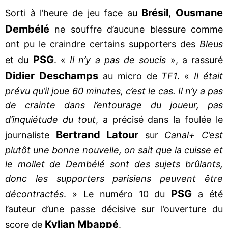
Brésil
Ousmane
Sorti à l’heure de jeu face au
,
Dembélé
ne souffre d’aucune blessure comme
ont pu le craindre certains supporters des
Bleus
PSG
et du
. «
Il n’y a pas de soucis
», a rassuré
Didier Deschamps
au micro de
TF1
. «
Il était
prévu qu’il joue 60 minutes, c’est le cas. Il n’y a pas
de crainte dans l’entourage du joueur, pas
d’inquiétude du tout
, a précisé dans la foulée le
Bertrand
Latour
journaliste
sur
Canal+ C’est
plutôt une bonne nouvelle, on sait que la cuisse et
le mollet de Dembélé sont des sujets brûlants,
donc les supporters parisiens peuvent être
PSG
décontractés
. » Le numéro 10 du
a été
l’auteur d’une passe décisive sur l’ouverture du
Kylian Mbappé
score de
.