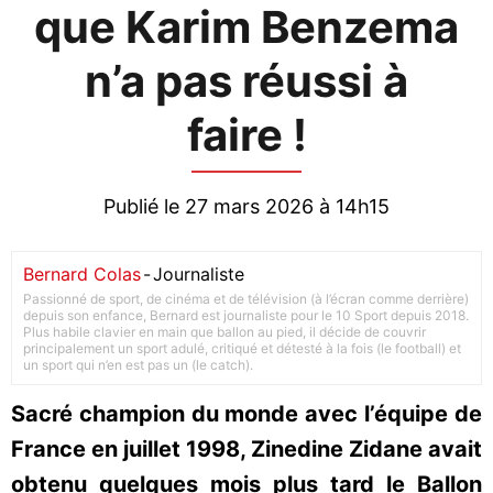
que Karim Benzema
n’a pas réussi à
faire !
Publié le 27 mars 2026 à 14h15
Bernard Colas
-
Journaliste
Passionné de sport, de cinéma et de télévision (à l’écran comme derrière)
depuis son enfance, Bernard est journaliste pour le 10 Sport depuis 2018.
Plus habile clavier en main que ballon au pied, il décide de couvrir
principalement un sport adulé, critiqué et détesté à la fois (le football) et
un sport qui n’en est pas un (le catch).
Sacré champion du monde avec l’équipe de
France en juillet 1998, Zinedine Zidane avait
obtenu quelques mois plus tard le Ballon