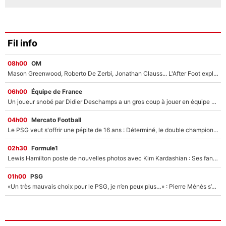
Fil info
08h00
OM
Mason Greenwood, Roberto De Zerbi, Jonathan Clauss... L'After Foot explique pourquoi Medhi Benatia a craqué à l'OM !
06h00
Équipe de France
Un joueur snobé par Didier Deschamps a un gros coup à jouer en équipe de France : Zinedine Zidane a trouvé son numéro 9 ?
04h00
Mercato Football
Le PSG veut s'offrir une pépite de 16 ans : Déterminé, le double champion d'Europe en titre est prêt à lâcher 40M€ pour celui que l'on compare déjà à Vinicius Jr !
02h30
Formule1
Lewis Hamilton poste de nouvelles photos avec Kim Kardashian : Ses fans le voient déjà redevenir champion du monde de F1 grâce à elle !
01h00
PSG
«Un très mauvais choix pour le PSG, je n’en peux plus…» : Pierre Ménès s’est complètement trompé avec Luis Enrique et ces déclarations le prouvent !