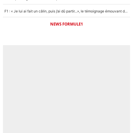
F1 : « Je lui ai fait un câlin, puis j’ai dû partir...», le témoignage émouvant de Max Verstappen sur sa fille
NEWS FORMULE1