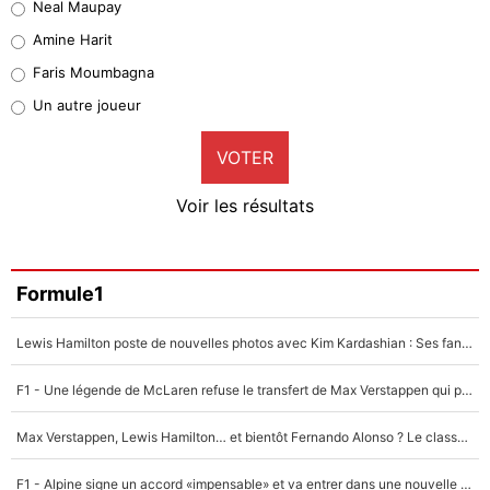
Neal Maupay
Quinten Timber
Amine Harit
1%
Faris Moumbagna
Pierre-Emile Hojbjerg
Un autre joueur
9%
VOTER
Neal Maupay
4%
Voir les résultats
Amine Harit
3%
Faris Moumbagna
Formule1
4%
Lewis Hamilton poste de nouvelles photos avec Kim Kardashian : Ses fans le voient déjà redevenir champion du monde de F1 grâce à elle !
Un autre joueur
5%
F1 - Une légende de McLaren refuse le transfert de Max Verstappen qui pourrait «faire des vagues» et plomber l'ambiance dans l'équipe
1714 personnes ont participé aux votes.
Max Verstappen, Lewis Hamilton… et bientôt Fernando Alonso ? Le classement des pilotes les mieux payés en Formule 1 risque de changer !
F1 - Alpine signe un accord «impensable» et va entrer dans une nouvelle dimension : Grande nouvelle pour Pierre Gasly !