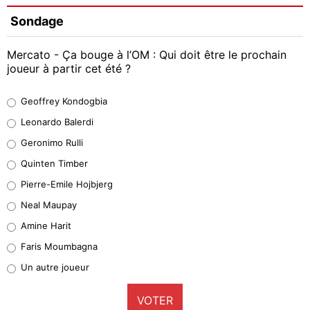
Sondage
Mercato - Ça bouge à l’OM : Qui doit être le prochain
joueur à partir cet été ?
Geoffrey Kondogbia
Geoffrey Kondogbia
38%
Leonardo Balerdi
Leonardo Balerdi
Geronimo Rulli
32%
Quinten Timber
Geronimo Rulli
Pierre-Emile Hojbjerg
5%
Neal Maupay
Quinten Timber
Amine Harit
1%
Faris Moumbagna
Pierre-Emile Hojbjerg
Un autre joueur
9%
VOTER
Neal Maupay