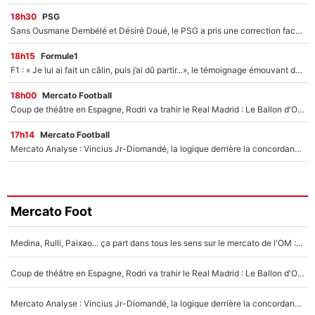
18h30
PSG
Sans Ousmane Dembélé et Désiré Doué, le PSG a pris une correction face à Majorque : Luis Enrique attend avec impatience des renforts !
18h15
Formule1
F1 : « Je lui ai fait un câlin, puis j’ai dû partir...», le témoignage émouvant de Max Verstappen sur sa fille
18h00
Mercato Football
Coup de théâtre en Espagne, Rodri va trahir le Real Madrid : Le Ballon d'Or a choisi de signer au FC Barcelone !
17h14
Mercato Football
Mercato Analyse : Vincius Jr-Diomandé, la logique derrière la concordance des temps
Mercato Foot
Medina, Rulli, Paixao... ça part dans tous les sens sur le mercato de l'OM : Frank McCourt va enfin récupérer l'argent qu'il attend ?
Coup de théâtre en Espagne, Rodri va trahir le Real Madrid : Le Ballon d'Or a choisi de signer au FC Barcelone !
Mercato Analyse : Vincius Jr-Diomandé, la logique derrière la concordance des temps