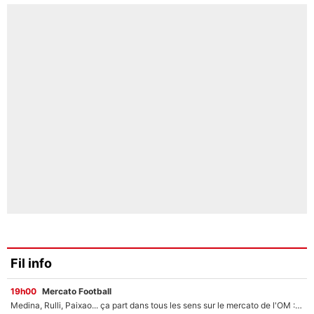
Fil info
19h00
Mercato Football
Medina, Rulli, Paixao... ça part dans tous les sens sur le mercato de l'OM : Frank McCourt va enfin récupérer l'argent qu'il attend ?