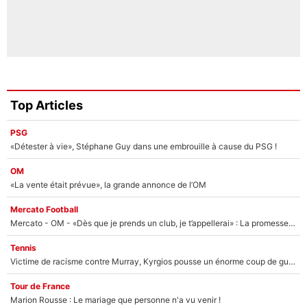
Top Articles
PSG
«Détester à vie», Stéphane Guy dans une embrouille à cause du PSG !
OM
«La vente était prévue», la grande annonce de l’OM
Mercato Football
Mercato - OM - «Dès que je prends un club, je t’appellerai» : La promesse de Marcelino au moment de claquer la porte
Tennis
Victime de racisme contre Murray, Kyrgios pousse un énorme coup de gueule !
Tour de France
Marion Rousse : Le mariage que personne n'a vu venir !