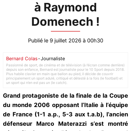
à Raymond
Domenech !
Publié le 9 juillet 2026 à 00h30
Bernard Colas
-
Journaliste
Passionné de sport, de cinéma et de télévision (à l’écran comme derrière)
depuis son enfance, Bernard est journaliste pour le 10 Sport depuis 2018.
Plus habile clavier en main que ballon au pied, il décide de couvrir
principalement un sport adulé, critiqué et détesté à la fois (le football) et
un sport qui n’en est pas un (le catch).
Grand protagoniste de la finale de la Coupe
du monde 2006 opposant l’Italie à l’équipe
de France (1-1 a.p., 5-3 aux t.a.b), l’ancien
défenseur Marco Materazzi s’est montré