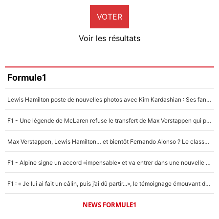
VOTER
Neal Maupay
4%
Voir les résultats
Amine Harit
3%
Faris Moumbagna
Formule1
4%
Lewis Hamilton poste de nouvelles photos avec Kim Kardashian : Ses fans le voient déjà redevenir champion du monde de F1 grâce à elle !
Un autre joueur
5%
F1 - Une légende de McLaren refuse le transfert de Max Verstappen qui pourrait «faire des vagues» et plomber l'ambiance dans l'équipe
1714 personnes ont participé aux votes.
Max Verstappen, Lewis Hamilton… et bientôt Fernando Alonso ? Le classement des pilotes les mieux payés en Formule 1 risque de changer !
F1 - Alpine signe un accord «impensable» et va entrer dans une nouvelle dimension : Grande nouvelle pour Pierre Gasly !
F1 : « Je lui ai fait un câlin, puis j’ai dû partir...», le témoignage émouvant de Max Verstappen sur sa fille
NEWS FORMULE1