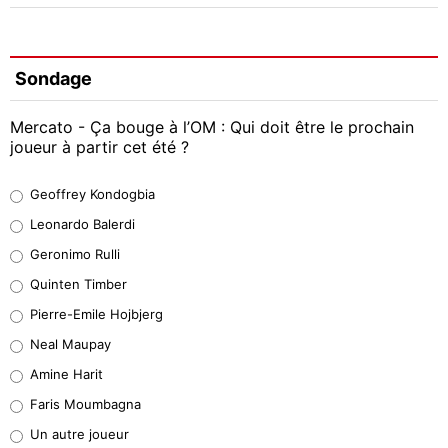
Sondage
Mercato - Ça bouge à l’OM : Qui doit être le prochain
joueur à partir cet été ?
Geoffrey Kondogbia
Geoffrey Kondogbia
38%
Leonardo Balerdi
Leonardo Balerdi
Geronimo Rulli
32%
Quinten Timber
Geronimo Rulli
Pierre-Emile Hojbjerg
5%
Neal Maupay
Quinten Timber
Amine Harit
1%
Faris Moumbagna
Pierre-Emile Hojbjerg
Un autre joueur
9%