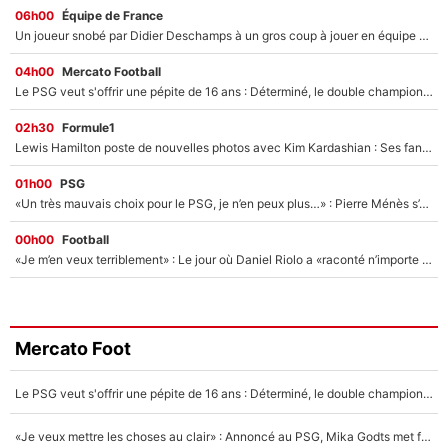
06h00
Équipe de France
Un joueur snobé par Didier Deschamps à un gros coup à jouer en équipe de France : Zinedine Zidane a trouvé son numéro 9 ?
04h00
Mercato Football
Le PSG veut s'offrir une pépite de 16 ans : Déterminé, le double champion d'Europe en titre est prêt à lâcher 40M€ pour celui que l'on compare déjà à Vinicius Jr !
02h30
Formule1
Lewis Hamilton poste de nouvelles photos avec Kim Kardashian : Ses fans le voient déjà redevenir champion du monde de F1 grâce à elle !
01h00
PSG
«Un très mauvais choix pour le PSG, je n’en peux plus…» : Pierre Ménès s’est complètement trompé avec Luis Enrique et ces déclarations le prouvent !
00h00
Football
«Je m’en veux terriblement» : Le jour où Daniel Riolo a «raconté n’importe quoi» dans l'After Foot !
Mercato Foot
Le PSG veut s'offrir une pépite de 16 ans : Déterminé, le double champion d'Europe en titre est prêt à lâcher 40M€ pour celui que l'on compare déjà à Vinicius Jr !
«Je veux mettre les choses au clair» : Annoncé au PSG, Mika Godts met fin au suspense et éteint la polémique sur son transfert !