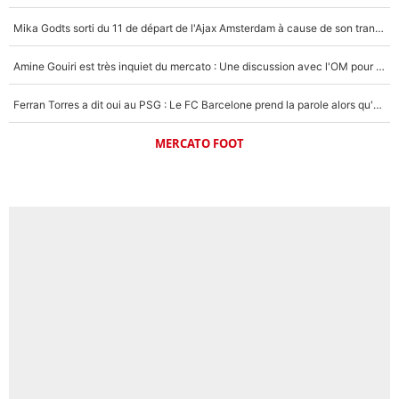
Mika Godts sorti du 11 de départ de l'Ajax Amsterdam à cause de son transfert imminent vers le PSG ? Son agent répond cash !
Amine Gouiri est très inquiet du mercato : Une discussion avec l'OM pour acter son transfert !
Ferran Torres a dit oui au PSG : Le FC Barcelone prend la parole alors qu'un transfert de l'attaquant espagnol prend forme
MERCATO FOOT