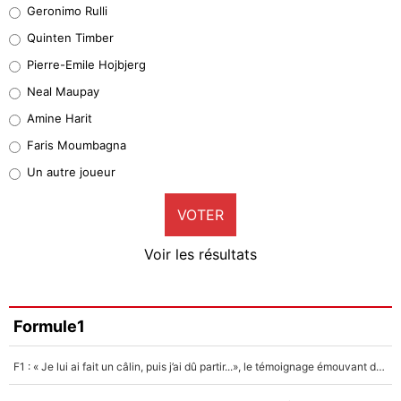
Leonardo Balerdi
Geronimo Rulli
32%
Quinten Timber
Geronimo Rulli
Pierre-Emile Hojbjerg
5%
Neal Maupay
Quinten Timber
Amine Harit
1%
Faris Moumbagna
Pierre-Emile Hojbjerg
Un autre joueur
9%
VOTER
Neal Maupay
4%
Voir les résultats
Amine Harit
3%
Faris Moumbagna
Formule1
5%
F1 : « Je lui ai fait un câlin, puis j’ai dû partir...», le témoignage émouvant de Max Verstappen sur sa fille
Un autre joueur
5%