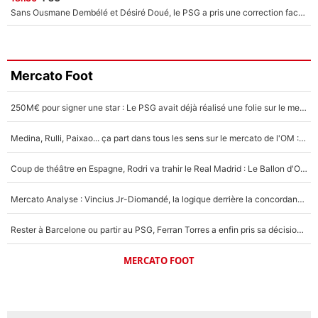
Sans Ousmane Dembélé et Désiré Doué, le PSG a pris une correction face à Majorque : Luis Enrique attend avec impatience des renforts !
Mercato Foot
250M€ pour signer une star : Le PSG avait déjà réalisé une folie sur le mercato bien avant Neymar !
Medina, Rulli, Paixao... ça part dans tous les sens sur le mercato de l'OM : Frank McCourt va enfin récupérer l'argent qu'il attend ?
Coup de théâtre en Espagne, Rodri va trahir le Real Madrid : Le Ballon d'Or a choisi de signer au FC Barcelone !
Mercato Analyse : Vincius Jr-Diomandé, la logique derrière la concordance des temps
Rester à Barcelone ou partir au PSG, Ferran Torres a enfin pris sa décision : La course contre la montre est lancée !
MERCATO FOOT