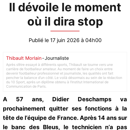
Il dévoile le moment
où il dira stop
Publié le 17 juin 2026 à 04h00
Thibault Morlain
-
Journaliste
Après s’être essayé à différents sports, Thibault se tourne vers une
carrière de footballeur amateur. Au moment de faire un choix entre
devenir footballeur professionnel et journaliste, les qualités ont fait
pencher la balance d’un côté. Le voilà désormais au sein de la rédaction
du 10 Sport, après un diplôme obtenu à l’Institut International de
Communication de Paris.
A 57 ans, Didier Deschamps va
prochainement quitter ses fonctions à la
tête de l’équipe de France. Après 14 ans sur
le banc des Bleus, le technicien n’a pas