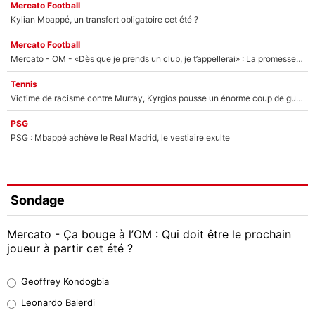
Mercato Football
Kylian Mbappé, un transfert obligatoire cet été ?
Mercato Football
Mercato - OM - «Dès que je prends un club, je t’appellerai» : La promesse de Marcelino au moment de claquer la porte
Tennis
Victime de racisme contre Murray, Kyrgios pousse un énorme coup de gueule !
PSG
PSG : Mbappé achève le Real Madrid, le vestiaire exulte
Sondage
Mercato - Ça bouge à l’OM : Qui doit être le prochain
joueur à partir cet été ?
Geoffrey Kondogbia
Geoffrey Kondogbia
38%
Leonardo Balerdi