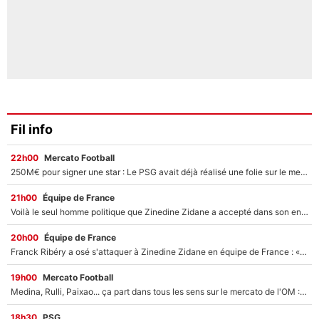
Fil info
22h00
Mercato Football
250M€ pour signer une star : Le PSG avait déjà réalisé une folie sur le mercato bien avant Neymar !
21h00
Équipe de France
Voilà le seul homme politique que Zinedine Zidane a accepté dans son entourage : «Je garde un très bon souvenir de lui»
20h00
Équipe de France
Franck Ribéry a osé s'attaquer à Zinedine Zidane en équipe de France : «Je n'aurais jamais fait ça»
19h00
Mercato Football
Medina, Rulli, Paixao... ça part dans tous les sens sur le mercato de l'OM : Frank McCourt va enfin récupérer l'argent qu'il attend ?
18h30
PSG