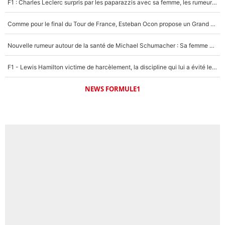
F1 : Charles Leclerc surpris par les paparazzis avec sa femme, les rumeurs étaient vraies !
1529 personnes ont participé aux votes.
Comme pour le final du Tour de France, Esteban Ocon propose un Grand Prix de Formule 1 à Paris : «Autour de l’Arc de Triomphe, ce serait génial» !
Nouvelle rumeur autour de la santé de Michael Schumacher : Sa femme Corinna sort du silence
F1 - Lewis Hamilton victime de harcèlement, la discipline qui lui a évité le pire : «J'aurais probablement mal tourné»
NEWS FORMULE1