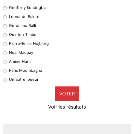
Geoffrey Kondogbia
Geoffrey Kondogbia
38%
Leonardo Balerdi
Leonardo Balerdi
Geronimo Rulli
32%
Quinten Timber
Geronimo Rulli
Pierre-Emile Hojbjerg
5%
Neal Maupay
Quinten Timber
Amine Harit
1%
Faris Moumbagna
Pierre-Emile Hojbjerg
Un autre joueur
9%
VOTER
Neal Maupay
4%
Voir les résultats
Amine Harit
3%
Faris Moumbagna