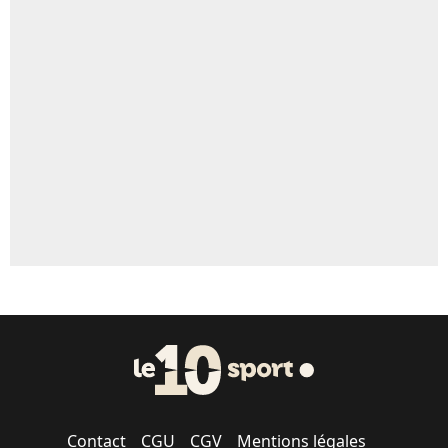
5%
Un autre joueur
5%
1526 personnes ont participé aux votes.
Contact
CGU
CGV
Mentions légales