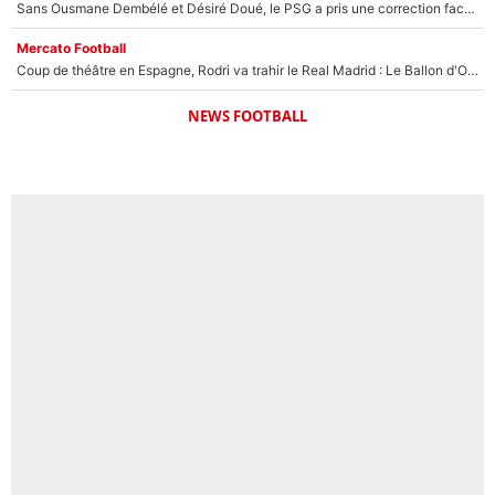
Sans Ousmane Dembélé et Désiré Doué, le PSG a pris une correction face à Majorque : Luis Enrique attend avec impatience des renforts !
Mercato Football
Coup de théâtre en Espagne, Rodri va trahir le Real Madrid : Le Ballon d'Or a choisi de signer au FC Barcelone !
NEWS FOOTBALL