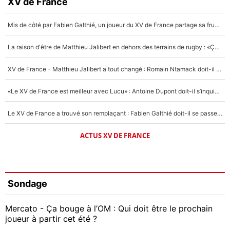
XV de France
Mis de côté par Fabien Galthié, un joueur du XV de France partage sa frustration : «ils ne me l’ont pas dit tout de suite»
La raison d'être de Matthieu Jalibert en dehors des terrains de rugby : «Ça m'atteint autant que si tu touches à un membre de ma famille»
XV de France - Matthieu Jalibert a tout changé : Romain Ntamack doit-il s’inquiéter pour sa place à un an de la Coupe du monde ?
«Le XV de France est meilleur avec Lucu» : Antoine Dupont doit-il s’inquiéter pour sa place ?
Le XV de France a trouvé son remplaçant : Fabien Galthié doit-il se passer d'Antoine Dupont ?
ACTUS XV DE FRANCE
Sondage
Mercato - Ça bouge à l’OM : Qui doit être le prochain
joueur à partir cet été ?