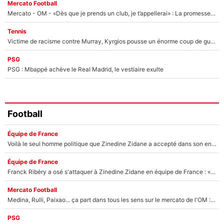
Mercato Football
Mercato - OM - «Dès que je prends un club, je t’appellerai» : La promesse de Marcelino au moment de claquer la porte
Tennis
Victime de racisme contre Murray, Kyrgios pousse un énorme coup de gueule !
PSG
PSG : Mbappé achève le Real Madrid, le vestiaire exulte
Football
Équipe de France
Voilà le seul homme politique que Zinedine Zidane a accepté dans son entourage : «Je garde un très bon souvenir de lui»
Équipe de France
Franck Ribéry a osé s'attaquer à Zinedine Zidane en équipe de France : «Je n'aurais jamais fait ça»
Mercato Football
Medina, Rulli, Paixao... ça part dans tous les sens sur le mercato de l'OM : Frank McCourt va enfin récupérer l'argent qu'il attend ?
PSG