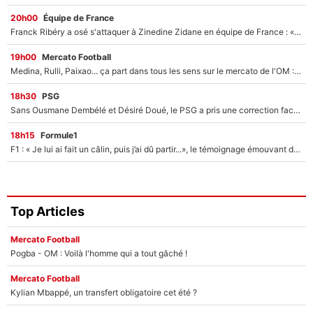
20h00
Équipe de France
Franck Ribéry a osé s'attaquer à Zinedine Zidane en équipe de France : «Je n'aurais jamais fait ça»
19h00
Mercato Football
Medina, Rulli, Paixao... ça part dans tous les sens sur le mercato de l'OM : Frank McCourt va enfin récupérer l'argent qu'il attend ?
18h30
PSG
Sans Ousmane Dembélé et Désiré Doué, le PSG a pris une correction face à Majorque : Luis Enrique attend avec impatience des renforts !
18h15
Formule1
F1 : « Je lui ai fait un câlin, puis j’ai dû partir...», le témoignage émouvant de Max Verstappen sur sa fille
Top Articles
Mercato Football
Pogba - OM : Voilà l'homme qui a tout gâché !
Mercato Football
Kylian Mbappé, un transfert obligatoire cet été ?