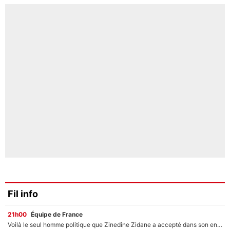
Fil info
21h00
Équipe de France
Voilà le seul homme politique que Zinedine Zidane a accepté dans son entourage : «Je garde un très bon souvenir de lui»