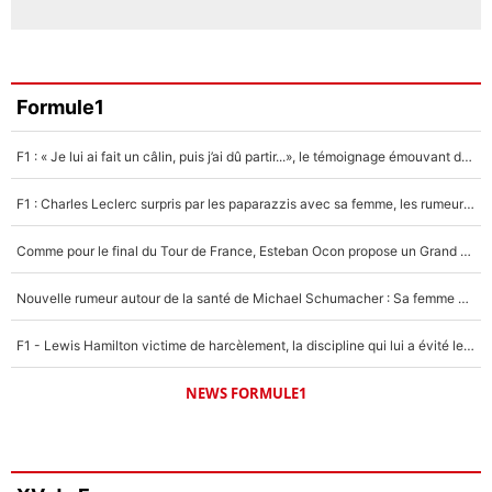
Formule1
F1 : « Je lui ai fait un câlin, puis j’ai dû partir...», le témoignage émouvant de Max Verstappen sur sa fille
F1 : Charles Leclerc surpris par les paparazzis avec sa femme, les rumeurs étaient vraies !
Comme pour le final du Tour de France, Esteban Ocon propose un Grand Prix de Formule 1 à Paris : «Autour de l’Arc de Triomphe, ce serait génial» !
Nouvelle rumeur autour de la santé de Michael Schumacher : Sa femme Corinna sort du silence
F1 - Lewis Hamilton victime de harcèlement, la discipline qui lui a évité le pire : «J'aurais probablement mal tourné»
NEWS FORMULE1