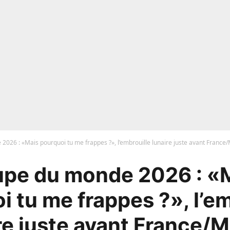
026 : «Mais pourquoi tu me frappes ?», l’embrouille lunaire juste avant France/
pe du monde 2026 : «
i tu me frappes ?», l’em
re juste avant France/M