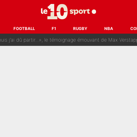
rt dans tous les sens sur le mercato de l'OM : Frank McCourt va enf
 Doué, le PSG a pris une correction face à Majorque : Luis Enrique a
FOOTBALL
F1
RUGBY
NBA
CO
, puis j’ai dû partir...», le témoignage émouvant de Max Verstapp
 Rodri va trahir le Real Madrid : Le Ballon d'Or a choisi de 
r-Diomandé, la logique derrière la concordance des temps