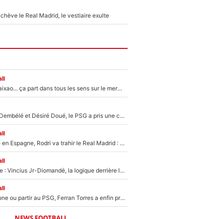
hève le Real Madrid, le vestiaire exulte
ll
Medina, Rulli, Paixao... ça part dans tous les sens sur le mercato de l'OM : Frank McCourt va enfin récupérer l'argent qu'il attend ?
Sans Ousmane Dembélé et Désiré Doué, le PSG a pris une correction face à Majorque : Luis Enrique attend avec impatience des renforts !
ll
Coup de théâtre en Espagne, Rodri va trahir le Real Madrid : Le Ballon d'Or a choisi de signer au FC Barcelone !
ll
Mercato Analyse : Vincius Jr-Diomandé, la logique derrière la concordance des temps
ll
Rester à Barcelone ou partir au PSG, Ferran Torres a enfin pris sa décision : La course contre la montre est lancée !
NEWS FOOTBALL