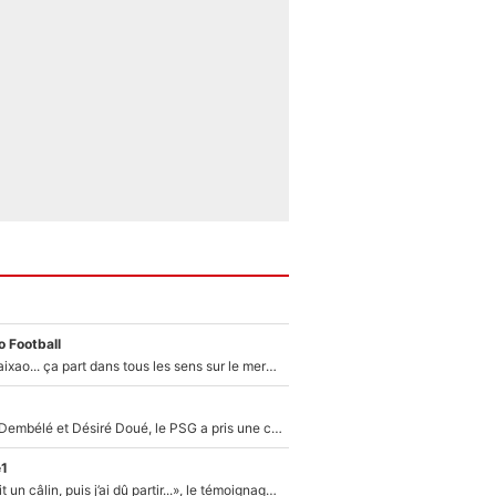
 Football
Medina, Rulli, Paixao... ça part dans tous les sens sur le mercato de l'OM : Frank McCourt va enfin récupérer l'argent qu'il attend ?
Sans Ousmane Dembélé et Désiré Doué, le PSG a pris une correction face à Majorque : Luis Enrique attend avec impatience des renforts !
e1
F1 : « Je lui ai fait un câlin, puis j’ai dû partir...», le témoignage émouvant de Max Verstappen sur sa fille