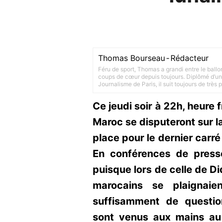
Thomas Bourseau
-
Rédacteur
Féru de sport, Thomas a grandi entre le ballo
coups de cœur depuis toujours. Diplômé d’un 
Journalisme de Paris, il suit toujours de très
Ce jeudi soir à 22h, heure 
Maroc se disputeront sur l
place pour le dernier car
En conférences de presse
puisque lors de celle de D
marocains se plaignai
suffisamment de questio
sont venus aux mains au