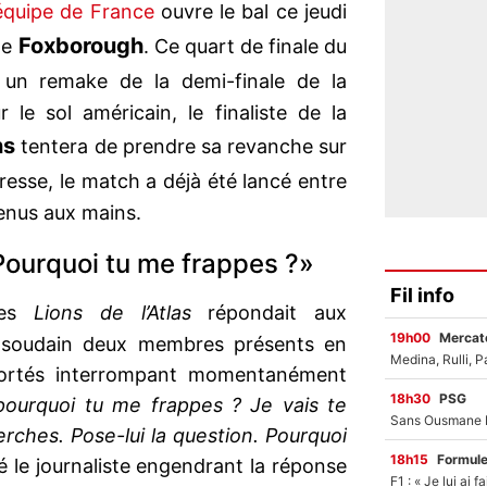
équipe de France
ouvre le bal ce jeudi
Foxborough
de
. Ce quart de finale du
un remake de la demi-finale de la
 le sol américain, le finaliste de la
ns
tentera de prendre sa revanche sur
resse, le match a déjà été lancé entre
venus aux mains.
 Pourquoi tu me frappes ?»
Fil info
es
Lions de l’Atlas
répondait aux
19h00
Mercato
 soudain deux membres présents en
portés interrompant momentanément
18h30
PSG
pourquoi tu me frappes ? Je vais te
rches. Pose-lui la question. Pourquoi
18h15
Formul
gé le journaliste engendrant la réponse