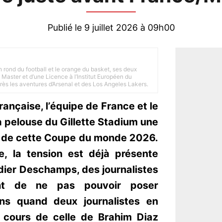
Publié le 9 juillet 2026 à 09h00
n rond du football et le orange du basket, ses deux
Master et d’une Licence à l’Institut Européen du
 près les aventures d’Arsenal et des Los Angeles Lakers.
française, l’équipe de France et le
a pelouse du Gillette Stadium une
ré de cette Coupe du monde 2026.
, la tension est déjà présente
idier Deschamps, des journalistes
ent de ne pas pouvoir poser
ns quand deux journalistes en
 cours de celle de Brahim Diaz