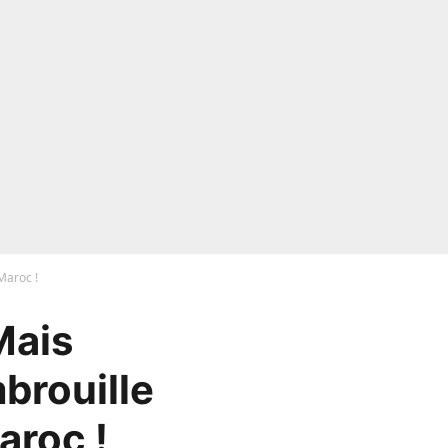
Maroc !
Mais
brouille
aroc !