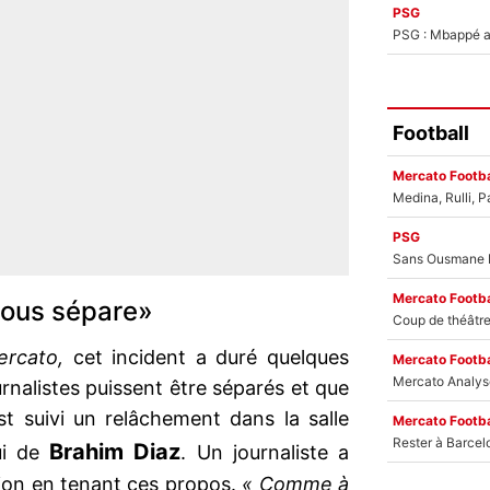
PSG
PSG : Mbappé ac
Football
Mercato Footba
PSG
Mercato Footba
vous sépare»
rcato,
cet incident a duré quelques
Mercato Footba
rnalistes puissent être séparés et que
st suivi un relâchement dans la salle
Mercato Footba
Brahim Diaz
ui de
. Un journaliste a
ion en tenant ces propos.
« Comme à