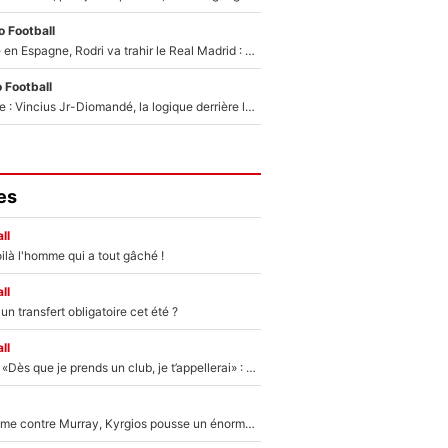
 Football
Coup de théâtre en Espagne, Rodri va trahir le Real Madrid : Le Ballon d'Or a choisi de signer au FC Barcelone !
 Football
Mercato Analyse : Vincius Jr-Diomandé, la logique derrière la concordance des temps
es
ll
ilà l'homme qui a tout gâché !
ll
n transfert obligatoire cet été ?
ll
Mercato - OM - «Dès que je prends un club, je t’appellerai» : La promesse de Marcelino au moment de claquer la porte
Victime de racisme contre Murray, Kyrgios pousse un énorme coup de gueule !