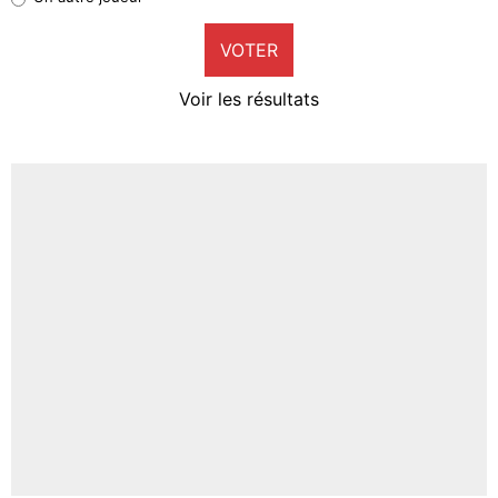
9%
VOTER
Neal Maupay
4%
Voir les résultats
Amine Harit
3%
Faris Moumbagna
5%
Un autre joueur
5%
1537 personnes ont participé aux votes.