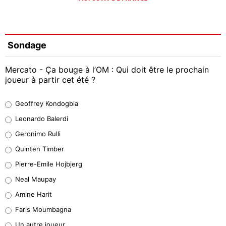
Sondage
Mercato - Ça bouge à l’OM : Qui doit être le prochain
joueur à partir cet été ?
Geoffrey Kondogbia
Geoffrey Kondogbia
38%
Leonardo Balerdi
Leonardo Balerdi
Geronimo Rulli
32%
Quinten Timber
Geronimo Rulli
Pierre-Emile Hojbjerg
5%
Neal Maupay
Quinten Timber
Amine Harit
1%
Faris Moumbagna
Pierre-Emile Hojbjerg
Un autre joueur