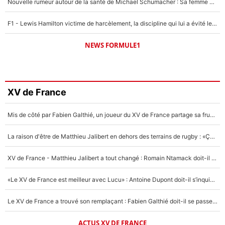
Nouvelle rumeur autour de la santé de Michael Schumacher : Sa femme Corinna sort du silence
F1 - Lewis Hamilton victime de harcèlement, la discipline qui lui a évité le pire : «J'aurais probablement mal tourné»
NEWS FORMULE1
XV de France
Mis de côté par Fabien Galthié, un joueur du XV de France partage sa frustration : «ils ne me l’ont pas dit tout de suite»
La raison d'être de Matthieu Jalibert en dehors des terrains de rugby : «Ça m'atteint autant que si tu touches à un membre de ma famille»
XV de France - Matthieu Jalibert a tout changé : Romain Ntamack doit-il s’inquiéter pour sa place à un an de la Coupe du monde ?
«Le XV de France est meilleur avec Lucu» : Antoine Dupont doit-il s’inquiéter pour sa place ?
Le XV de France a trouvé son remplaçant : Fabien Galthié doit-il se passer d'Antoine Dupont ?
ACTUS XV DE FRANCE