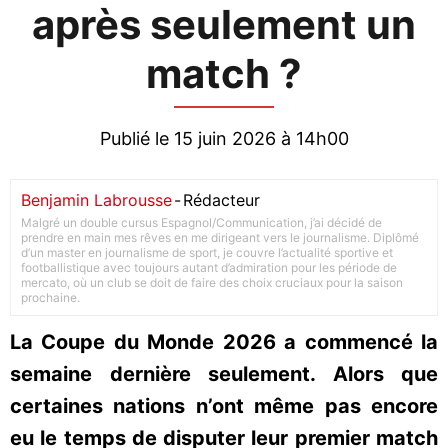
après seulement un
match ?
Publié le 15 juin 2026 à 14h00
Benjamin Labrousse
-
Rédacteur
Malgré un double cursus Espagnol/Communication, j’ai décidé de
prendre en main mes rêves en me dirigeant vers le journalisme. Diplômé
d’un master en journalisme de sport, je couvre l’actualité sportive et
footballistique avec toujours autant d’admiration pour les période de
mercato, où un club se doit de faire des choix cruciaux pour la saison
prochaine.
La Coupe du Monde 2026 a commencé la
semaine dernière seulement. Alors que
certaines nations n’ont même pas encore
eu le temps de disputer leur premier match