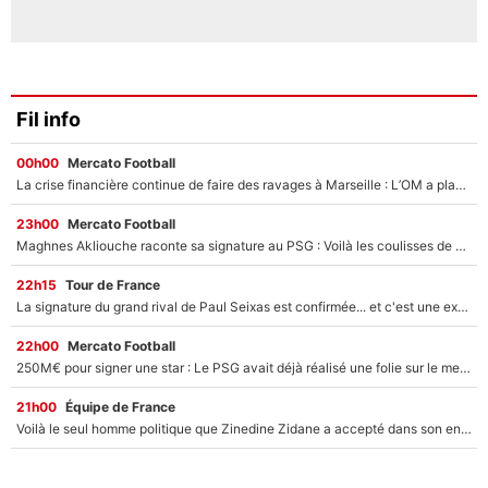
Fil info
00h00
Mercato Football
La crise financière continue de faire des ravages à Marseille : L’OM a placé 12 joueurs sur le marché des transferts… et ça pourrait lui rapporter près de 100M€ !
23h00
Mercato Football
Maghnes Akliouche raconte sa signature au PSG : Voilà les coulisses de son transfert de rêve à 50M€
22h15
Tour de France
La signature du grand rival de Paul Seixas est confirmée... et c'est une excellente nouvelle pour l'équipe Decathlon-CMA CGM !
22h00
Mercato Football
250M€ pour signer une star : Le PSG avait déjà réalisé une folie sur le mercato bien avant Neymar !
21h00
Équipe de France
Voilà le seul homme politique que Zinedine Zidane a accepté dans son entourage : «Je garde un très bon souvenir de lui»