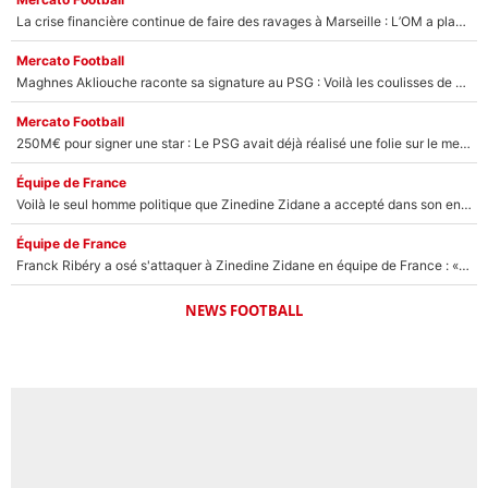
La crise financière continue de faire des ravages à Marseille : L’OM a placé 12 joueurs sur le marché des transferts… et ça pourrait lui rapporter près de 100M€ !
Mercato Football
Maghnes Akliouche raconte sa signature au PSG : Voilà les coulisses de son transfert de rêve à 50M€
Mercato Football
250M€ pour signer une star : Le PSG avait déjà réalisé une folie sur le mercato bien avant Neymar !
Équipe de France
Voilà le seul homme politique que Zinedine Zidane a accepté dans son entourage : «Je garde un très bon souvenir de lui»
Équipe de France
Franck Ribéry a osé s'attaquer à Zinedine Zidane en équipe de France : «Je n'aurais jamais fait ça»
NEWS FOOTBALL