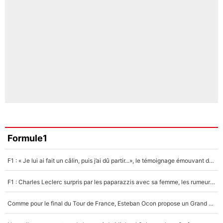
Formule1
F1 : « Je lui ai fait un câlin, puis j’ai dû partir...», le témoignage émouvant de Max Verstappen sur sa fille
F1 : Charles Leclerc surpris par les paparazzis avec sa femme, les rumeurs étaient vraies !
Comme pour le final du Tour de France, Esteban Ocon propose un Grand Prix de Formule 1 à Paris : «Autour de l’Arc de Triomphe, ce serait génial» !