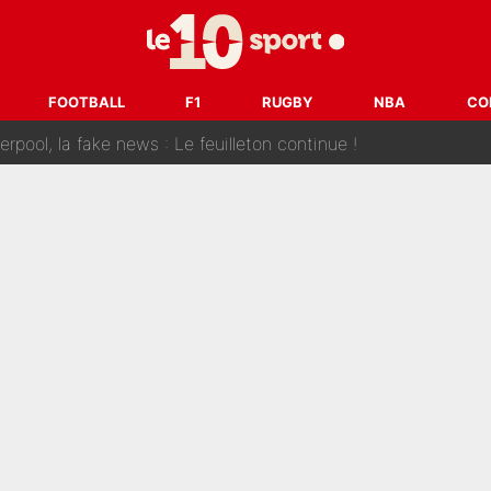
 et bientôt Fernando Alonso ? Le classement des pilotes les mieux p
dley Barcola trop cher pour Liverpool
FOOTBALL
F1
RUGBY
NBA
CO
rpool, la fake news : Le feuilleton continue !
a semaine à 100M€ du PSG qui fait basculer le mercato du PS
e harcèlement à l’OM : Le départ qui soulage le vestiaire de 