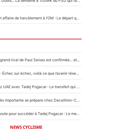
Akliouche, Mika Godts... La semaine à 100M€ du PSG qui fait basculer le mercato du PSG !
Climat toxique et affaire de harcèlement à l’OM : Le départ qui soulage le vestiaire de Bruno Genesio
La signature du grand rival de Paul Seixas est confirmée... et c'est une excellente nouvelle pour l'équipe Decathlon-CMA CGM !
Tour de France - Échec sur échec, voilà ce que l’avenir réserve à Paul Seixas : «Tant qu’il y aura un Pogacar comme celui-là...»
Paul Seixas chez UAE avec Tadej Pogacar : Le transfert qui effraie le peloton, «c’est la pire des choses qui puisse arriver»
Une signature très importante se prépare chez Decathlon-CMA CGM pour aider Paul Seixas à gagner le Tour de France 2027
Paul Seixas en route pour succéder à Tadej Pogacar : Le meilleur est annoncé pour l’avenir de la pépite française
NEWS CYCLISME