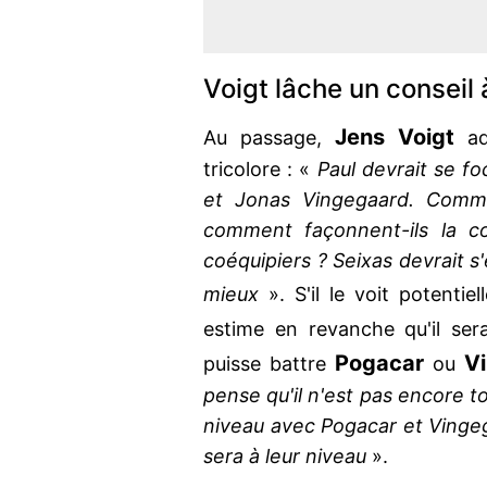
Voigt lâche un conseil 
Jens Voigt
Au passage,
ad
tricolore : «
Paul devrait se fo
et Jonas Vingegaard. Commen
comment façonnent-ils la co
coéquipiers ? Seixas devrait s
mieux
». S'il le voit potent
estime en revanche qu'il se
Pogacar
V
puisse battre
ou
pense qu'il n'est pas encore tou
niveau avec Pogacar et Vingega
sera à leur niveau
».