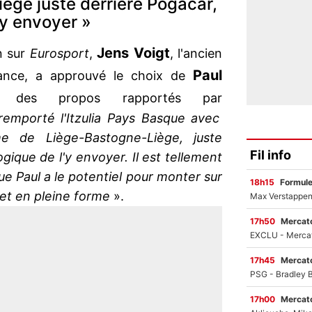
ège juste derrière Pogacar,
l'y envoyer »
Jens Voigt
n sur
Eurosport
,
, l'ancien
Paul
ance, a approuvé le choix de
s des propos rapportés par
 remporté l'Itzulia Pays Basque avec
e de Liège-Bastogne-Liège, juste
Fil info
ogique de l'y envoyer. Il est tellement
que Paul a le potentiel pour monter sur
18h15
Formul
e et en pleine forme
».
17h50
Mercato
17h45
Mercato
17h00
Mercato