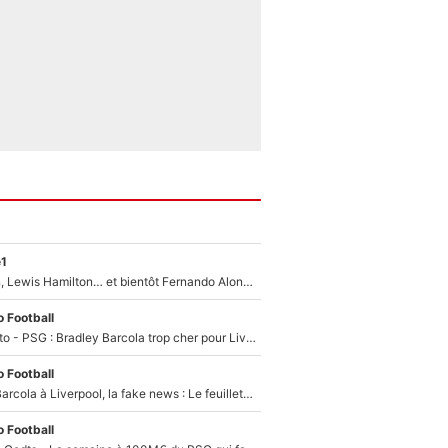
e1
Max Verstappen, Lewis Hamilton… et bientôt Fernando Alonso ? Le classement des pilotes les mieux payés en Formule 1 risque de changer !
 Football
EXCLU - Mercato - PSG : Bradley Barcola trop cher pour Liverpool
 Football
PSG - Bradley Barcola à Liverpool, la fake news : Le feuilleton continue !
 Football