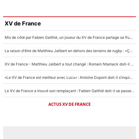
XV de France
Mis de côté par Fabien Galthié, un joueur du XV de France partage sa frustration : «ils ne me l’ont pas dit tout de suite»
La raison d'être de Matthieu Jalibert en dehors des terrains de rugby : «Ça m'atteint autant que si tu touches à un membre de ma famille»
XV de France - Matthieu Jalibert a tout changé : Romain Ntamack doit-il s’inquiéter pour sa place à un an de la Coupe du monde ?
«Le XV de France est meilleur avec Lucu» : Antoine Dupont doit-il s’inquiéter pour sa place ?
Le XV de France a trouvé son remplaçant : Fabien Galthié doit-il se passer d'Antoine Dupont ?
ACTUS XV DE FRANCE