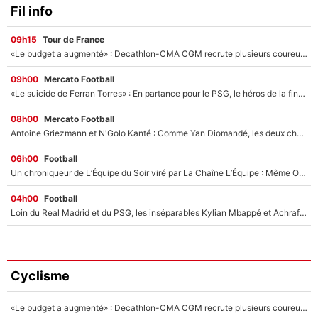
Fil info
09h15
Tour de France
«Le budget a augmenté» : Decathlon-CMA CGM recrute plusieurs coureurs pour offrir à Paul Seixas une équipe pour gagner le Tour de France 2027
09h00
Mercato Football
«Le suicide de Ferran Torres» : En partance pour le PSG, le héros de la finale de la Coupe du monde s'attire les foudres de la presse espagnole !
08h00
Mercato Football
Antoine Griezmann et N'Golo Kanté : Comme Yan Diomandé, les deux champions du monde ont refusé de signer au PSG !
06h00
Football
Un chroniqueur de L’Équipe du Soir viré par La Chaîne L’Équipe : Même Olivier Ménard n’avait pas pu empêcher son départ, «je l’ai appris sur Twitter, je l’ai vécu assez mal»
04h00
Football
Loin du Real Madrid et du PSG, les inséparables Kylian Mbappé et Achraf Hakimi changent d'équipe le temps d'une journée !
Cyclisme
«Le budget a augmenté» : Decathlon-CMA CGM recrute plusieurs coureurs pour offrir à Paul Seixas une équipe pour gagner le Tour de France 2027