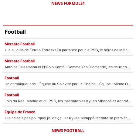
NEWS FORMULE1
Football
Mercato Football
«Le suicide de Ferran Torres» : En partance pour le PSG, le héros de la finale de la Coupe du monde s'attire les foudres de la presse espagnole !
Mercato Football
Antoine Griezmann et N'Golo Kanté : Comme Yan Diomandé, les deux champions du monde ont refusé de signer au PSG !
Football
Un chroniqueur de L’Équipe du Soir viré par La Chaîne L’Équipe : Même Olivier Ménard n’avait pas pu empêcher son départ, «je l’ai appris sur Twitter, je l’ai vécu assez mal»
Football
Loin du Real Madrid et du PSG, les inséparables Kylian Mbappé et Achraf Hakimi changent d'équipe le temps d'une journée !
Équipe de France
«Je ne sais pas pourquoi j’ai dit ça...» : Kylian Mbappé raconte sa première rencontre avec Zinédine Zidane (et c’est très drôle)
NEWS FOOTBALL