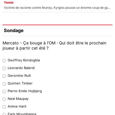
Tennis
Victime de racisme contre Murray, Kyrgios pousse un énorme coup de gueule !
Sondage
Mercato - Ça bouge à l’OM : Qui doit être le prochain
joueur à partir cet été ?
Geoffrey Kondogbia
Geoffrey Kondogbia
38%
Leonardo Balerdi
Leonardo Balerdi
Geronimo Rulli
32%
Quinten Timber
Geronimo Rulli
Pierre-Emile Hojbjerg
5%
Neal Maupay
Quinten Timber
Amine Harit
1%
Faris Moumbagna