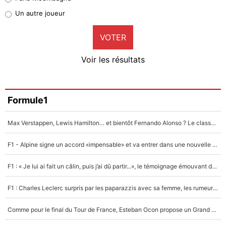
Pierre-Emile Hojbjerg
Un autre joueur
9%
VOTER
Neal Maupay
4%
Voir les résultats
Amine Harit
3%
Faris Moumbagna
Formule1
4%
Max Verstappen, Lewis Hamilton… et bientôt Fernando Alonso ? Le classement des pilotes les mieux payés en Formule 1 risque de changer !
Un autre joueur
5%
F1 - Alpine signe un accord «impensable» et va entrer dans une nouvelle dimension : Grande nouvelle pour Pierre Gasly !
1630 personnes ont participé aux votes.
F1 : « Je lui ai fait un câlin, puis j’ai dû partir...», le témoignage émouvant de Max Verstappen sur sa fille
F1 : Charles Leclerc surpris par les paparazzis avec sa femme, les rumeurs étaient vraies !
Comme pour le final du Tour de France, Esteban Ocon propose un Grand Prix de Formule 1 à Paris : «Autour de l’Arc de Triomphe, ce serait génial» !