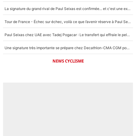
La signature du grand rival de Paul Seixas est confirmée... et c'est une excellente nouvelle pour l'équipe Decathlon-CMA CGM !
Tour de France - Échec sur échec, voilà ce que l’avenir réserve à Paul Seixas : «Tant qu’il y aura un Pogacar comme celui-là...»
Paul Seixas chez UAE avec Tadej Pogacar : Le transfert qui effraie le peloton, «c’est la pire des choses qui puisse arriver»
Une signature très importante se prépare chez Decathlon-CMA CGM pour aider Paul Seixas à gagner le Tour de France 2027
NEWS CYCLISME