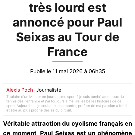
très lourd est
annoncé pour Paul
Seixas au Tour de
France
Publié le 11 mai 2026 à 06h35
Alexis Poch
-
Journaliste
Titulaire d'un Master en journalisme sportif, je suis tombé amoureux du
tennis dès l'enfance et j'ai toujours aimé lire les belles histoires de ce
sport. Aujourd'hui, je souhaite les raconter, profiter de ma passion à fond
et être au plus proche des as du circuit.
Véritable attraction du cyclisme français en
ce moment, Paul Seixas est un phénomène