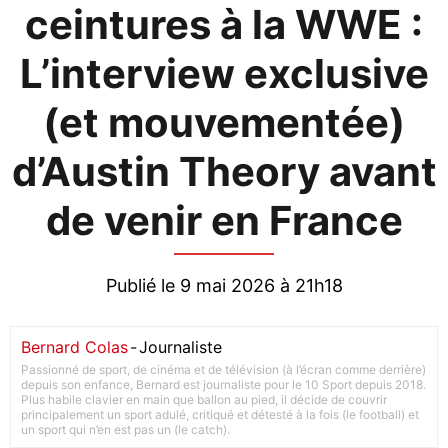
ceintures à la WWE :
L’interview exclusive
(et mouvementée)
d’Austin Theory avant
de venir en France
Publié le 9 mai 2026 à 21h18
Bernard Colas
-
Journaliste
Passionné de sport, de cinéma et de télévision (à l’écran comme derrière)
depuis son enfance, Bernard est journaliste pour le 10 Sport depuis 2018.
Plus habile clavier en main que ballon au pied, il décide de couvrir
principalement un sport adulé, critiqué et détesté à la fois (le football) et
un sport qui n’en est pas un (le catch).