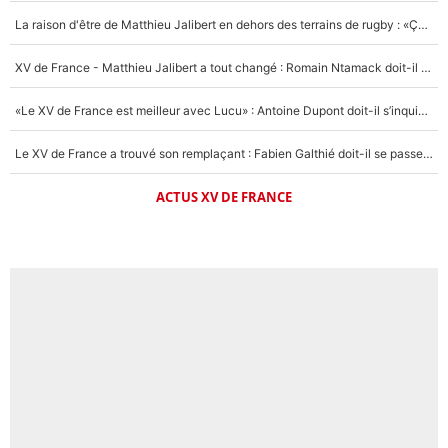
La raison d'être de Matthieu Jalibert en dehors des terrains de rugby : «Ça m'atteint autant que si tu touches à un membre de ma famille»
XV de France - Matthieu Jalibert a tout changé : Romain Ntamack doit-il s’inquiéter pour sa place à un an de la Coupe du monde ?
«Le XV de France est meilleur avec Lucu» : Antoine Dupont doit-il s’inquiéter pour sa place ?
Le XV de France a trouvé son remplaçant : Fabien Galthié doit-il se passer d'Antoine Dupont ?
ACTUS XV DE FRANCE