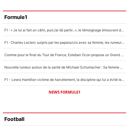
3%
Faris Moumbagna
Formule1
5%
F1 : « Je lui ai fait un câlin, puis j’ai dû partir...», le témoignage émouvant de Max Verstappen sur sa fille
Un autre joueur
5%
F1 : Charles Leclerc surpris par les paparazzis avec sa femme, les rumeurs étaient vraies !
1539 personnes ont participé aux votes.
Comme pour le final du Tour de France, Esteban Ocon propose un Grand Prix de Formule 1 à Paris : «Autour de l’Arc de Triomphe, ce serait génial» !
Nouvelle rumeur autour de la santé de Michael Schumacher : Sa femme Corinna sort du silence
F1 - Lewis Hamilton victime de harcèlement, la discipline qui lui a évité le pire : «J'aurais probablement mal tourné»
NEWS FORMULE1
Football