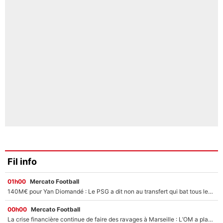
Fil info
01h00
Mercato Football
140M€ pour Yan Diomandé : Le PSG a dit non au transfert qui bat tous les records sur le mercato
00h00
Mercato Football
La crise financière continue de faire des ravages à Marseille : L’OM a placé 12 joueurs sur le marché des transferts… et ça pourrait lui rapporter près de 100M€ !