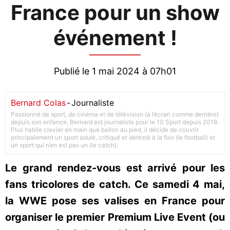
France pour un show
événement !
Publié le 1 mai 2024 à 07h01
Bernard Colas
-
Journaliste
Passionné de sport, de cinéma et de télévision (à l’écran comme derrière)
depuis son enfance, Bernard est journaliste pour le 10 Sport depuis 2018.
Plus habile clavier en main que ballon au pied, il décide de couvrir
principalement un sport adulé, critiqué et détesté à la fois (le football) et
un sport qui n’en est pas un (le catch).
Le grand rendez-vous est arrivé pour les
fans tricolores de catch. Ce samedi 4 mai,
la WWE pose ses valises en France pour
organiser le premier Premium Live Event (ou