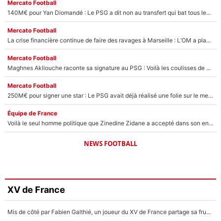
Mercato Football
140M€ pour Yan Diomandé : Le PSG a dit non au transfert qui bat tous les records sur le mercato
Mercato Football
La crise financière continue de faire des ravages à Marseille : L’OM a placé 12 joueurs sur le marché des transferts… et ça pourrait lui rapporter près de 100M€ !
Mercato Football
Maghnes Akliouche raconte sa signature au PSG : Voilà les coulisses de son transfert de rêve à 50M€
Mercato Football
250M€ pour signer une star : Le PSG avait déjà réalisé une folie sur le mercato bien avant Neymar !
Équipe de France
Voilà le seul homme politique que Zinedine Zidane a accepté dans son entourage : «Je garde un très bon souvenir de lui»
NEWS FOOTBALL
XV de France
Mis de côté par Fabien Galthié, un joueur du XV de France partage sa frustration : «ils ne me l’ont pas dit tout de suite»