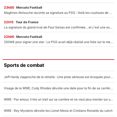
23h00
Mercato Football
Maghnes Akliouche raconte sa signature au PSG : Voilà les coulisses de son transfert de rêve à 50M€
22h15
Tour de France
La signature du grand rival de Paul Seixas est confirmée... et c'est une excellente nouvelle pour l'équipe Decathlon-CMA CGM !
22h00
Mercato Football
250M€ pour signer une star : Le PSG avait déjà réalisé une folie sur le mercato bien avant Neymar !
Sports de combat
Jeff Hardy s’approche de la retraite : Une piste sérieuse est évoquée pour la reconversion de la légende de la WWE
Visage de la WWE, Cody Rhodes dévoile une date pour la fin de sa carrière dans le catch
WWE : Par amour, il tire un trait sur sa carrière et ne veut plus monter sur un ring de catch
WWE : Rey Mysterio dévoile les Lionel Messi et Cristiano Ronaldo du catch