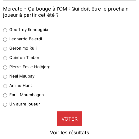
Mercato - Ça bouge à l’OM : Qui doit être le prochain
joueur à partir cet été ?
Geoffrey Kondogbia
Geoffrey Kondogbia
38%
Leonardo Balerdi
Leonardo Balerdi
Geronimo Rulli
32%
Quinten Timber
Geronimo Rulli
Pierre-Emile Hojbjerg
5%
Neal Maupay
Quinten Timber
Amine Harit
1%
Faris Moumbagna
Pierre-Emile Hojbjerg
Un autre joueur
9%
VOTER
Neal Maupay
4%
Voir les résultats
Amine Harit