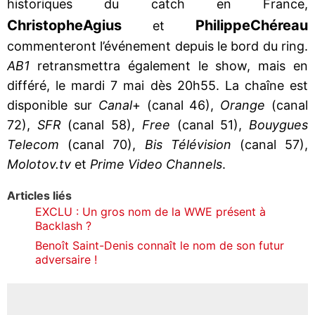
historiques du catch en France,
Christophe
Agius
Philippe
Chéreau
et
commenteront l’événement depuis le bord du ring.
AB1
retransmettra également le show, mais en
différé, le mardi 7 mai dès 20h55. La chaîne est
disponible sur
Canal
+ (canal 46),
Orange
(canal
72),
SFR
(canal 58),
Free
(canal 51),
Bouygues
Telecom
(canal 70),
Bis Télévision
(canal 57),
Molotov.tv
et
Prime Video Channels
.
Articles liés
EXCLU : Un gros nom de la WWE présent à
Backlash ?
Benoît Saint-Denis connaît le nom de son futur
adversaire !