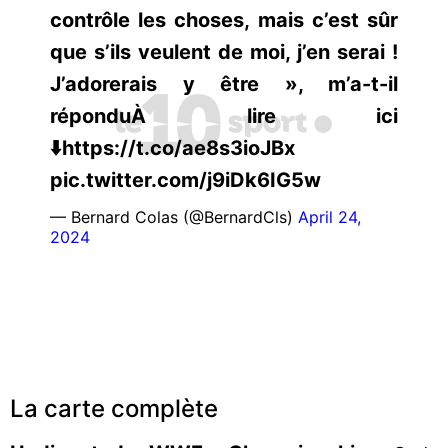
contrôle les choses, mais c’est sûr
que s’ils veulent de moi, j’en serai !
J’adorerais y être », m’a-t-il
réponduÀ lire ici
⬇️https://t.co/ae8s3ioJBx
pic.twitter.com/j9iDk6IG5w
— Bernard Colas (@BernardCls)
April 24,
2024
La carte complète