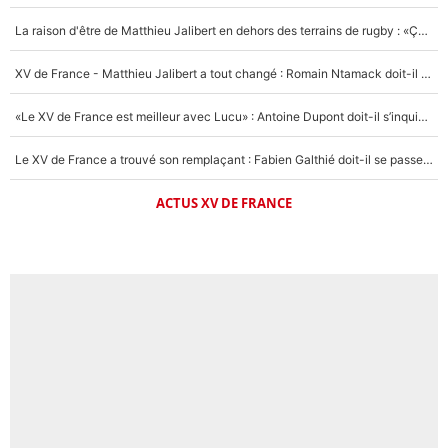
La raison d'être de Matthieu Jalibert en dehors des terrains de rugby : «Ça m'atteint autant que si tu touches à un membre de ma famille»
XV de France - Matthieu Jalibert a tout changé : Romain Ntamack doit-il s’inquiéter pour sa place à un an de la Coupe du monde ?
«Le XV de France est meilleur avec Lucu» : Antoine Dupont doit-il s’inquiéter pour sa place ?
Le XV de France a trouvé son remplaçant : Fabien Galthié doit-il se passer d'Antoine Dupont ?
ACTUS XV DE FRANCE