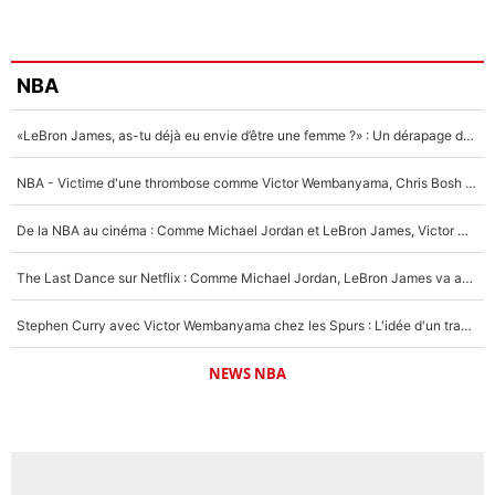
NBA
«LeBron James, as-tu déjà eu envie d’être une femme ?» : Un dérapage de Donald Trump sur la superstar de la NBA refait surface
NBA - Victime d'une thrombose comme Victor Wembanyama, Chris Bosh prévient le Français des risques sur sa santé : «J’ai failli mourir sur le coup et j’ai été ramené à la vie»
De la NBA au cinéma : Comme Michael Jordan et LeBron James, Victor Wembanyama rêve d'une carrière d'acteur !
The Last Dance sur Netflix : Comme Michael Jordan, LeBron James va avoir le droit à sa série !
Stephen Curry avec Victor Wembanyama chez les Spurs : L'idée d'un trade historique est lancée en NBA !
NEWS NBA