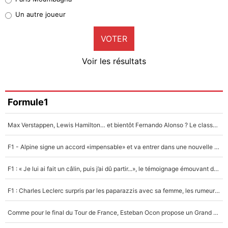
Pierre-Emile Hojbjerg
Un autre joueur
9%
VOTER
Neal Maupay
4%
Voir les résultats
Amine Harit
3%
Faris Moumbagna
Formule1
4%
Max Verstappen, Lewis Hamilton… et bientôt Fernando Alonso ? Le classement des pilotes les mieux payés en Formule 1 risque de changer !
Un autre joueur
5%
F1 - Alpine signe un accord «impensable» et va entrer dans une nouvelle dimension : Grande nouvelle pour Pierre Gasly !
1644 personnes ont participé aux votes.
F1 : « Je lui ai fait un câlin, puis j’ai dû partir...», le témoignage émouvant de Max Verstappen sur sa fille
F1 : Charles Leclerc surpris par les paparazzis avec sa femme, les rumeurs étaient vraies !
Comme pour le final du Tour de France, Esteban Ocon propose un Grand Prix de Formule 1 à Paris : «Autour de l’Arc de Triomphe, ce serait génial» !