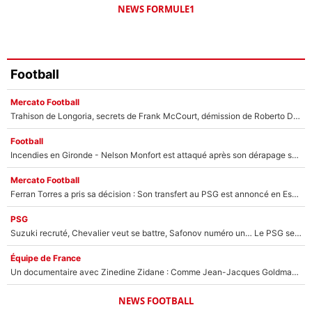
NEWS FORMULE1
Football
Mercato Football
Trahison de Longoria, secrets de Frank McCourt, démission de Roberto De Zerbi : Medhi Benatia se lâche sur départ de l'OM et fait d'importantes révélations
Football
Incendies en Gironde - Nelson Monfort est attaqué après son dérapage sur CNews : «Et lui, il prend combien pour parler dans un studio climatisé?»
Mercato Football
Ferran Torres a pris sa décision : Son transfert au PSG est annoncé en Espagne !
PSG
Suzuki recruté, Chevalier veut se battre, Safonov numéro un… Le PSG se lance encore dans un gros chantier pour le poste de gardien de but
Équipe de France
Un documentaire avec Zinedine Zidane : Comme Jean-Jacques Goldman et Mylène Farmer, le nouveau sélectionneur de l'équipe de France a recalé une journaliste très connue
NEWS FOOTBALL