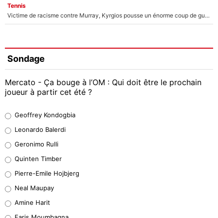
Tennis
Victime de racisme contre Murray, Kyrgios pousse un énorme coup de gueule !
Sondage
Mercato - Ça bouge à l’OM : Qui doit être le prochain
joueur à partir cet été ?
Geoffrey Kondogbia
Geoffrey Kondogbia
38%
Leonardo Balerdi
Leonardo Balerdi
Geronimo Rulli
32%
Quinten Timber
Geronimo Rulli
Pierre-Emile Hojbjerg
5%
Neal Maupay
Quinten Timber
Amine Harit
1%
Faris Moumbagna