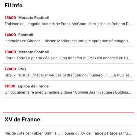
Fil info
15h00
Mercato Football
Trahison de Longoria, secrets de Frank McCourt, démission de Roberto De Zerbi : Medhi Benatia se lâche sur départ de l'OM et fait d'importantes révélations
14h00
Football
Incendies en Gironde - Nelson Monfort est attaqué après son dérapage sur CNews : «Et lui, il prend combien pour parler dans un studio climatisé?»
13h00
Mercato Football
Ferran Torres a pris sa décision : Son transfert au PSG est annoncé en Espagne !
12h00
PSG
Suzuki recruté, Chevalier veut se battre, Safonov numéro un… Le PSG se lance encore dans un gros chantier pour le poste de gardien de but
11h00
Équipe de France
Un documentaire avec Zinedine Zidane : Comme Jean-Jacques Goldman et Mylène Farmer, le nouveau sélectionneur de l'équipe de France a recalé une journaliste très connue
XV de France
Mis de côté par Fabien Galthié, un joueur du XV de France partage sa frustration : «ils ne me l’ont pas dit tout de suite»