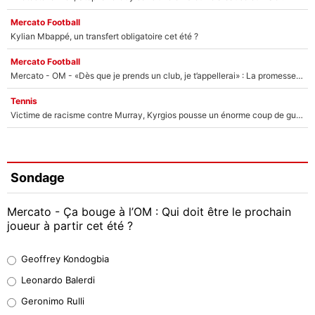
Mercato Football
Kylian Mbappé, un transfert obligatoire cet été ?
Mercato Football
Mercato - OM - «Dès que je prends un club, je t’appellerai» : La promesse de Marcelino au moment de claquer la porte
Tennis
Victime de racisme contre Murray, Kyrgios pousse un énorme coup de gueule !
Sondage
Mercato - Ça bouge à l’OM : Qui doit être le prochain
joueur à partir cet été ?
Geoffrey Kondogbia
Geoffrey Kondogbia
38%
Leonardo Balerdi
Leonardo Balerdi
Geronimo Rulli
32%