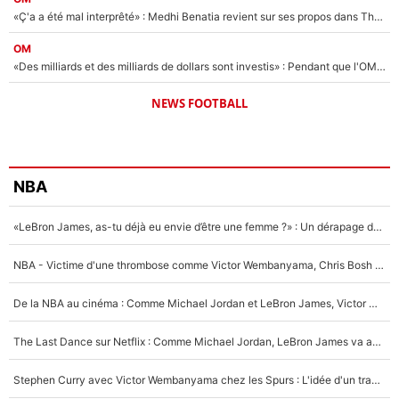
«Ç'a a été mal interprêté» : Medhi Benatia revient sur ses propos dans The Bridge et précise ses conditions pour rejoindre le PSG !
OM
«Des milliards et des milliards de dollars sont investis» : Pendant que l'OM est en pleine crise financière, Frank McCourt lance un nouveau projet à 260M€ !
NEWS FOOTBALL
NBA
«LeBron James, as-tu déjà eu envie d’être une femme ?» : Un dérapage de Donald Trump sur la superstar de la NBA refait surface
NBA - Victime d'une thrombose comme Victor Wembanyama, Chris Bosh prévient le Français des risques sur sa santé : «J’ai failli mourir sur le coup et j’ai été ramené à la vie»
De la NBA au cinéma : Comme Michael Jordan et LeBron James, Victor Wembanyama rêve d'une carrière d'acteur !
The Last Dance sur Netflix : Comme Michael Jordan, LeBron James va avoir le droit à sa série !
Stephen Curry avec Victor Wembanyama chez les Spurs : L'idée d'un trade historique est lancée en NBA !