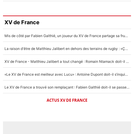
XV de France
Mis de côté par Fabien Galthié, un joueur du XV de France partage sa frustration : «ils ne me l’ont pas dit tout de suite»
La raison d'être de Matthieu Jalibert en dehors des terrains de rugby : «Ça m'atteint autant que si tu touches à un membre de ma famille»
XV de France - Matthieu Jalibert a tout changé : Romain Ntamack doit-il s’inquiéter pour sa place à un an de la Coupe du monde ?
«Le XV de France est meilleur avec Lucu» : Antoine Dupont doit-il s’inquiéter pour sa place ?
Le XV de France a trouvé son remplaçant : Fabien Galthié doit-il se passer d'Antoine Dupont ?
ACTUS XV DE FRANCE