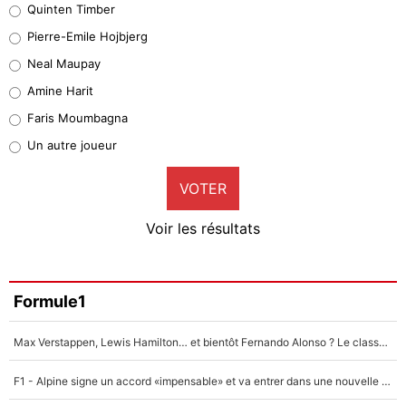
Quinten Timber
Geronimo Rulli
Pierre-Emile Hojbjerg
5%
Neal Maupay
Quinten Timber
Amine Harit
1%
Faris Moumbagna
Pierre-Emile Hojbjerg
Un autre joueur
9%
VOTER
Neal Maupay
4%
Voir les résultats
Amine Harit
3%
Faris Moumbagna
Formule1
4%
Max Verstappen, Lewis Hamilton… et bientôt Fernando Alonso ? Le classement des pilotes les mieux payés en Formule 1 risque de changer !
Un autre joueur
5%
F1 - Alpine signe un accord «impensable» et va entrer dans une nouvelle dimension : Grande nouvelle pour Pierre Gasly !