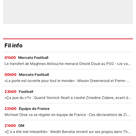
Fil info
01h00
Mercato Football
Le transfert de Maghnes Akliouche menace Désiré Doué au PSG : «Je valide à 200%»
00h00
Mercato Football
«La porte est ouverte pour tout le monde» : Mason Greenwood et Pierre-Emerick Aubameyang ont quitté l'OM, Amine Gouiri balance sur la suite du mercato et sur la réaction du vestiaire !
23h00
Football
«Ça pue du c*l» : Quand Yannick Noah a clashé Zinedine Zidane, avant de se faire recadrer par le nouveau sélectionneur de l'équipe de France !
22h00
Équipe de France
Michael Olise va se régaler en équipe de France : Ces déclarations de Zinedine Zidane qui prouvent qu'il va tout miser sur la star du Bayern Munich !
21h00
OM
«Ç'a a été mal interprêté» : Medhi Benatia revient sur ses propos dans The Bridge et précise ses conditions pour rejoindre le PSG !