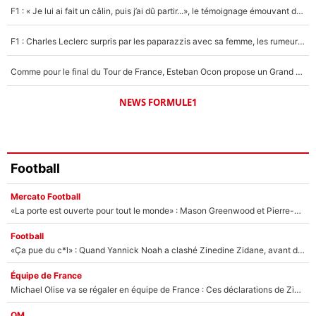
1664 personnes ont participé aux votes.
F1 : « Je lui ai fait un câlin, puis j’ai dû partir...», le témoignage émouvant de Max Verstappen sur sa fille
F1 : Charles Leclerc surpris par les paparazzis avec sa femme, les rumeurs étaient vraies !
Comme pour le final du Tour de France, Esteban Ocon propose un Grand Prix de Formule 1 à Paris : «Autour de l’Arc de Triomphe, ce serait génial» !
NEWS FORMULE1
Football
Mercato Football
«La porte est ouverte pour tout le monde» : Mason Greenwood et Pierre-Emerick Aubameyang ont quitté l'OM, Amine Gouiri balance sur la suite du mercato et sur la réaction du vestiaire !
Football
«Ça pue du c*l» : Quand Yannick Noah a clashé Zinedine Zidane, avant de se faire recadrer par le nouveau sélectionneur de l'équipe de France !
Équipe de France
Michael Olise va se régaler en équipe de France : Ces déclarations de Zinedine Zidane qui prouvent qu'il va tout miser sur la star du Bayern Munich !
OM