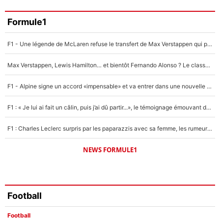
3%
Faris Moumbagna
Formule1
4%
F1 - Une légende de McLaren refuse le transfert de Max Verstappen qui pourrait «faire des vagues» et plomber l'ambiance dans l'équipe
Un autre joueur
5%
Max Verstappen, Lewis Hamilton… et bientôt Fernando Alonso ? Le classement des pilotes les mieux payés en Formule 1 risque de changer !
1670 personnes ont participé aux votes.
F1 - Alpine signe un accord «impensable» et va entrer dans une nouvelle dimension : Grande nouvelle pour Pierre Gasly !
F1 : « Je lui ai fait un câlin, puis j’ai dû partir...», le témoignage émouvant de Max Verstappen sur sa fille
F1 : Charles Leclerc surpris par les paparazzis avec sa femme, les rumeurs étaient vraies !
NEWS FORMULE1
Football
Football