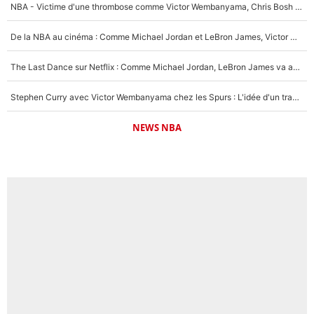
NBA - Victime d'une thrombose comme Victor Wembanyama, Chris Bosh prévient le Français des risques sur sa santé : «J’ai failli mourir sur le coup et j’ai été ramené à la vie»
De la NBA au cinéma : Comme Michael Jordan et LeBron James, Victor Wembanyama rêve d'une carrière d'acteur !
The Last Dance sur Netflix : Comme Michael Jordan, LeBron James va avoir le droit à sa série !
Stephen Curry avec Victor Wembanyama chez les Spurs : L'idée d'un trade historique est lancée en NBA !
NEWS NBA