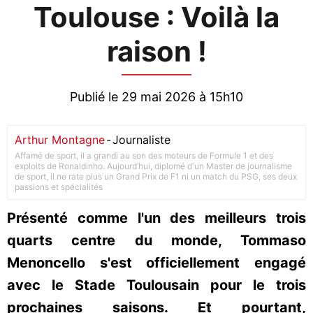
Toulouse : Voilà la
raison !
Publié le 29 mai 2026 à 15h10
Arthur Montagne
-
Journaliste
Affamé de sport, il a grandi au son des moteurs de Formule 1 et des
exploits de Ronaldinho. Aujourd’hui, diplomé d'un Master de journalisme
de sport, il ne rate plus un Grand Prix de F1 ni un match du PSG, ses deux
passions et spécialités
Présenté comme l'un des meilleurs trois
quarts centre du monde, Tommaso
Menoncello s'est officiellement engagé
avec le Stade Toulousain pour le trois
prochaines saisons. Et pourtant,