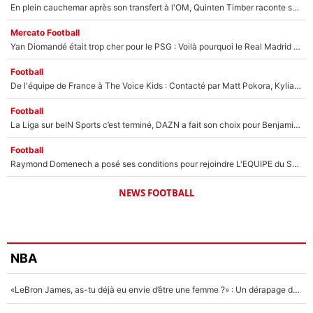
En plein cauchemar après son transfert à l'OM, Quinten Timber raconte ses doutes après sa signature à Marseille
Mercato Football
Yan Diomandé était trop cher pour le PSG : Voilà pourquoi le Real Madrid a accepté de payer la somme record de 140M€ pour boucler son transfert !
Football
De l'équipe de France à The Voice Kids : Contacté par Matt Pokora, Kylian Mbappé a accepté de jouer un rôle inédit sur TF1 !
Football
La Liga sur beIN Sports c’est terminé, DAZN a fait son choix pour Benjamin Da Silva et Omar Da Fonseca !
Football
Raymond Domenech a posé ses conditions pour rejoindre L'EQUIPE du Soir : Il refuse de faire l'émission avec un autre chroniqueur !
NEWS FOOTBALL
NBA
«LeBron James, as-tu déjà eu envie d’être une femme ?» : Un dérapage de Donald Trump sur la superstar de la NBA refait surface