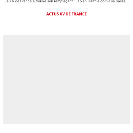
Le XV de France a trouvé son remplaçant : Fabien Galthié doit-il se passer d'Antoine Dupont ?
ACTUS XV DE FRANCE