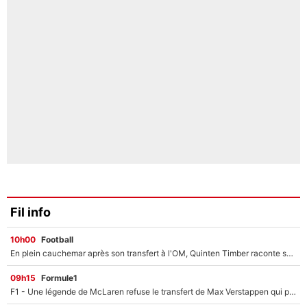
Fil info
10h00
Football
En plein cauchemar après son transfert à l'OM, Quinten Timber raconte ses doutes après sa signature à Marseille
09h15
Formule1
F1 - Une légende de McLaren refuse le transfert de Max Verstappen qui pourrait «faire des vagues» et plomber l'ambiance dans l'équipe