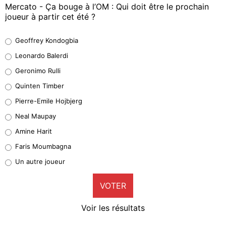
Mercato - Ça bouge à l’OM : Qui doit être le prochain
joueur à partir cet été ?
Geoffrey Kondogbia
Geoffrey Kondogbia
38%
Leonardo Balerdi
Leonardo Balerdi
Geronimo Rulli
32%
Quinten Timber
Geronimo Rulli
Pierre-Emile Hojbjerg
5%
Neal Maupay
Quinten Timber
Amine Harit
1%
Faris Moumbagna
Pierre-Emile Hojbjerg
Un autre joueur
9%
VOTER
Neal Maupay
4%
Voir les résultats
Amine Harit