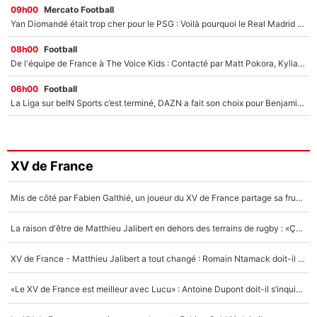
09h00
Mercato Football
Yan Diomandé était trop cher pour le PSG : Voilà pourquoi le Real Madrid a accepté de payer la somme record de 140M€ pour boucler son transfert !
08h00
Football
De l'équipe de France à The Voice Kids : Contacté par Matt Pokora, Kylian Mbappé a accepté de jouer un rôle inédit sur TF1 !
06h00
Football
La Liga sur beIN Sports c’est terminé, DAZN a fait son choix pour Benjamin Da Silva et Omar Da Fonseca !
XV de France
Mis de côté par Fabien Galthié, un joueur du XV de France partage sa frustration : «ils ne me l’ont pas dit tout de suite»
La raison d'être de Matthieu Jalibert en dehors des terrains de rugby : «Ça m'atteint autant que si tu touches à un membre de ma famille»
XV de France - Matthieu Jalibert a tout changé : Romain Ntamack doit-il s’inquiéter pour sa place à un an de la Coupe du monde ?
«Le XV de France est meilleur avec Lucu» : Antoine Dupont doit-il s’inquiéter pour sa place ?