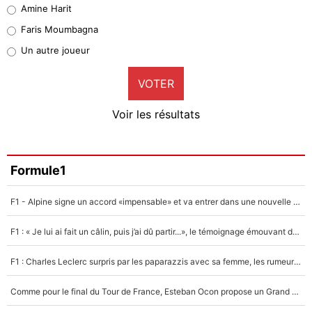
Quinten Timber
Amine Harit
1%
Faris Moumbagna
Pierre-Emile Hojbjerg
Un autre joueur
9%
VOTER
Neal Maupay
4%
Voir les résultats
Amine Harit
3%
Faris Moumbagna
Formule1
4%
F1 - Alpine signe un accord «impensable» et va entrer dans une nouvelle dimension : Grande nouvelle pour Pierre Gasly !
Un autre joueur
5%
F1 : « Je lui ai fait un câlin, puis j’ai dû partir...», le témoignage émouvant de Max Verstappen sur sa fille
1601 personnes ont participé aux votes.
F1 : Charles Leclerc surpris par les paparazzis avec sa femme, les rumeurs étaient vraies !
Comme pour le final du Tour de France, Esteban Ocon propose un Grand Prix de Formule 1 à Paris : «Autour de l’Arc de Triomphe, ce serait génial» !