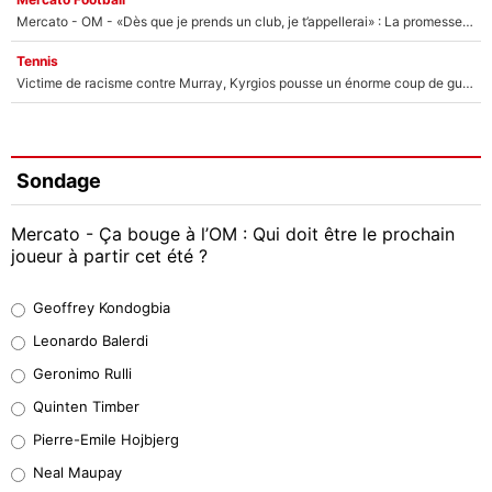
Mercato - OM - «Dès que je prends un club, je t’appellerai» : La promesse de Marcelino au moment de claquer la porte
Tennis
Victime de racisme contre Murray, Kyrgios pousse un énorme coup de gueule !
Sondage
Mercato - Ça bouge à l’OM : Qui doit être le prochain
joueur à partir cet été ?
Geoffrey Kondogbia
Geoffrey Kondogbia
38%
Leonardo Balerdi
Leonardo Balerdi
Geronimo Rulli
32%
Quinten Timber
Geronimo Rulli
Pierre-Emile Hojbjerg
5%
Neal Maupay