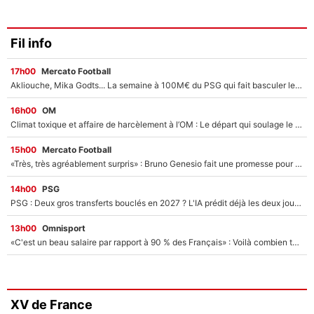
Fil info
17h00
Mercato Football
Akliouche, Mika Godts... La semaine à 100M€ du PSG qui fait basculer le mercato du PSG !
16h00
OM
Climat toxique et affaire de harcèlement à l’OM : Le départ qui soulage le vestiaire de Bruno Genesio
15h00
Mercato Football
«Très, très agréablement surpris» : Bruno Genesio fait une promesse pour la suite du mercato de l’OM et rassure les supporters
14h00
PSG
PSG : Deux gros transferts bouclés en 2027 ? L'IA prédit déjà les deux joueurs qui pourraient rejoindre Luis Enrique !
13h00
Omnisport
«C'est un beau salaire par rapport à 90 % des Français» : Voilà combien touchait Nelson Monfort sur France Télévisions avant de rejoindre CNews
XV de France