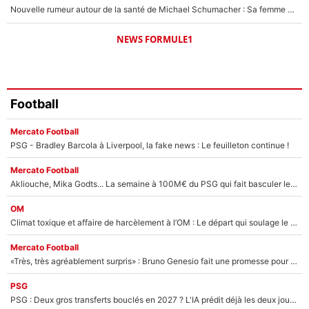
Nouvelle rumeur autour de la santé de Michael Schumacher : Sa femme Corinna sort du silence
NEWS FORMULE1
Football
Mercato Football
PSG - Bradley Barcola à Liverpool, la fake news : Le feuilleton continue !
Mercato Football
Akliouche, Mika Godts... La semaine à 100M€ du PSG qui fait basculer le mercato du PSG !
OM
Climat toxique et affaire de harcèlement à l’OM : Le départ qui soulage le vestiaire de Bruno Genesio
Mercato Football
«Très, très agréablement surpris» : Bruno Genesio fait une promesse pour la suite du mercato de l’OM et rassure les supporters
PSG
PSG : Deux gros transferts bouclés en 2027 ? L'IA prédit déjà les deux joueurs qui pourraient rejoindre Luis Enrique !