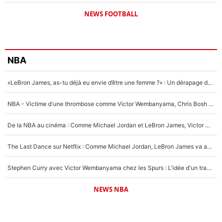
NEWS FOOTBALL
NBA
«LeBron James, as-tu déjà eu envie d’être une femme ?» : Un dérapage de Donald Trump sur la superstar de la NBA refait surface
NBA - Victime d'une thrombose comme Victor Wembanyama, Chris Bosh prévient le Français des risques sur sa santé : «J’ai failli mourir sur le coup et j’ai été ramené à la vie»
De la NBA au cinéma : Comme Michael Jordan et LeBron James, Victor Wembanyama rêve d'une carrière d'acteur !
The Last Dance sur Netflix : Comme Michael Jordan, LeBron James va avoir le droit à sa série !
Stephen Curry avec Victor Wembanyama chez les Spurs : L'idée d'un trade historique est lancée en NBA !
NEWS NBA