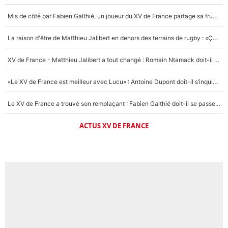
Mis de côté par Fabien Galthié, un joueur du XV de France partage sa frustration : «ils ne me l’ont pas dit tout de suite»
La raison d'être de Matthieu Jalibert en dehors des terrains de rugby : «Ça m'atteint autant que si tu touches à un membre de ma famille»
XV de France - Matthieu Jalibert a tout changé : Romain Ntamack doit-il s’inquiéter pour sa place à un an de la Coupe du monde ?
«Le XV de France est meilleur avec Lucu» : Antoine Dupont doit-il s’inquiéter pour sa place ?
Le XV de France a trouvé son remplaçant : Fabien Galthié doit-il se passer d'Antoine Dupont ?
ACTUS XV DE FRANCE