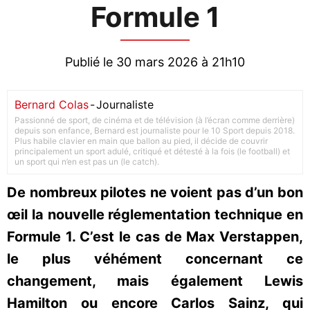
Formule 1
Publié le 30 mars 2026 à 21h10
Bernard Colas
-
Journaliste
Passionné de sport, de cinéma et de télévision (à l’écran comme derrière)
depuis son enfance, Bernard est journaliste pour le 10 Sport depuis 2018.
Plus habile clavier en main que ballon au pied, il décide de couvrir
principalement un sport adulé, critiqué et détesté à la fois (le football) et
un sport qui n’en est pas un (le catch).
De nombreux pilotes ne voient pas d’un bon
œil la nouvelle réglementation technique en
Formule 1. C’est le cas de Max Verstappen,
le plus véhément concernant ce
changement, mais également Lewis
Hamilton ou encore Carlos Sainz, qui