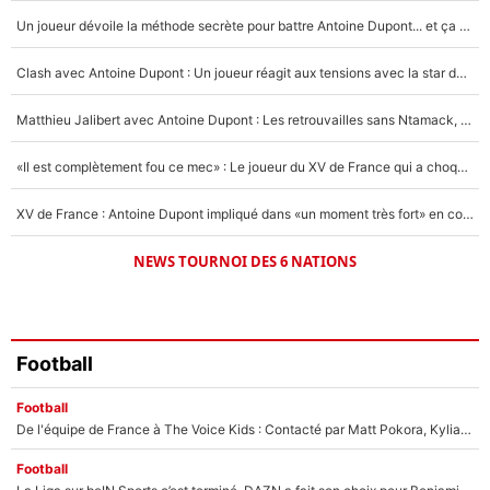
Un joueur dévoile la méthode secrète pour battre Antoine Dupont... et ça marche !
Un autre joueur
5%
Clash avec Antoine Dupont : Un joueur réagit aux tensions avec la star du XV de France !
1666 personnes ont participé aux votes.
Matthieu Jalibert avec Antoine Dupont : Les retrouvailles sans Ntamack, «il y a eu des discussions»
«Il est complètement fou ce mec» : Le joueur du XV de France qui a choqué Matthieu Jalibert !
XV de France : Antoine Dupont impliqué dans «un moment très fort» en coulisses
NEWS TOURNOI DES 6 NATIONS
Football
Football
De l'équipe de France à The Voice Kids : Contacté par Matt Pokora, Kylian Mbappé a accepté de jouer un rôle inédit sur TF1 !
Football