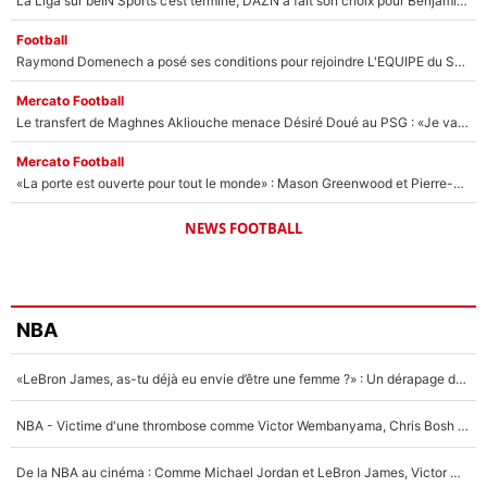
La Liga sur beIN Sports c’est terminé, DAZN a fait son choix pour Benjamin Da Silva et Omar Da Fonseca !
Football
Raymond Domenech a posé ses conditions pour rejoindre L'EQUIPE du Soir : Il refuse de faire l'émission avec un autre chroniqueur !
Mercato Football
Le transfert de Maghnes Akliouche menace Désiré Doué au PSG : «Je valide à 200%»
Mercato Football
«La porte est ouverte pour tout le monde» : Mason Greenwood et Pierre-Emerick Aubameyang ont quitté l'OM, Amine Gouiri balance sur la suite du mercato et sur la réaction du vestiaire !
NEWS FOOTBALL
NBA
«LeBron James, as-tu déjà eu envie d’être une femme ?» : Un dérapage de Donald Trump sur la superstar de la NBA refait surface
NBA - Victime d'une thrombose comme Victor Wembanyama, Chris Bosh prévient le Français des risques sur sa santé : «J’ai failli mourir sur le coup et j’ai été ramené à la vie»
De la NBA au cinéma : Comme Michael Jordan et LeBron James, Victor Wembanyama rêve d'une carrière d'acteur !