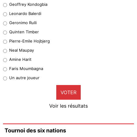
Geoffrey Kondogbia
Geoffrey Kondogbia
38%
Leonardo Balerdi
Leonardo Balerdi
Geronimo Rulli
32%
Quinten Timber
Geronimo Rulli
Pierre-Emile Hojbjerg
5%
Neal Maupay
Quinten Timber
Amine Harit
1%
Faris Moumbagna
Pierre-Emile Hojbjerg
Un autre joueur
9%
VOTER
Neal Maupay
4%
Voir les résultats
Amine Harit
3%
Faris Moumbagna
Tournoi des six nations
4%