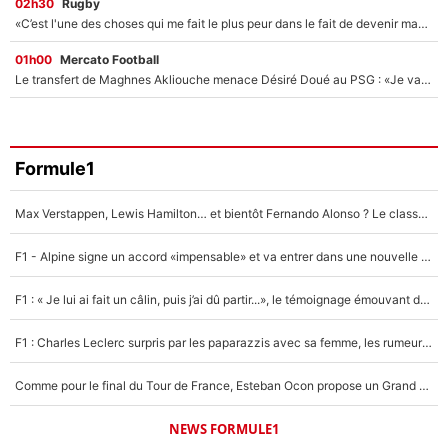
02h30
Rugby
«C’est l'une des choses qui me fait le plus peur dans le fait de devenir maman» : En couple avec Antoine Dupont, Iris Mittenaere s'inquiète déjà pour ses futurs enfants !
01h00
Mercato Football
Le transfert de Maghnes Akliouche menace Désiré Doué au PSG : «Je valide à 200%»
Formule1
Max Verstappen, Lewis Hamilton… et bientôt Fernando Alonso ? Le classement des pilotes les mieux payés en Formule 1 risque de changer !
F1 - Alpine signe un accord «impensable» et va entrer dans une nouvelle dimension : Grande nouvelle pour Pierre Gasly !
F1 : « Je lui ai fait un câlin, puis j’ai dû partir...», le témoignage émouvant de Max Verstappen sur sa fille
F1 : Charles Leclerc surpris par les paparazzis avec sa femme, les rumeurs étaient vraies !
Comme pour le final du Tour de France, Esteban Ocon propose un Grand Prix de Formule 1 à Paris : «Autour de l’Arc de Triomphe, ce serait génial» !
NEWS FORMULE1