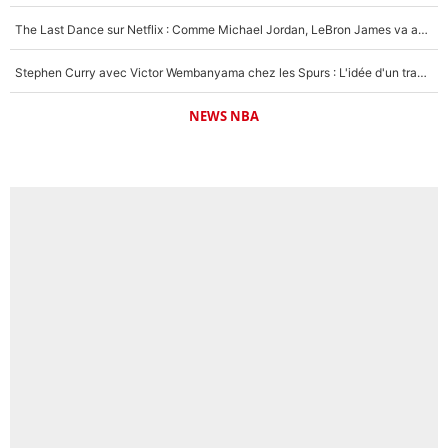
The Last Dance sur Netflix : Comme Michael Jordan, LeBron James va avoir le droit à sa série !
Stephen Curry avec Victor Wembanyama chez les Spurs : L'idée d'un trade historique est lancée en NBA !
NEWS NBA