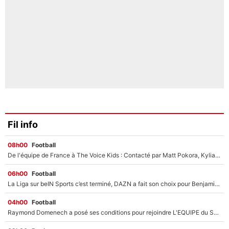
Fil info
08h00
Football
De l'équipe de France à The Voice Kids : Contacté par Matt Pokora, Kylian Mbappé a accepté de jouer un rôle inédit sur TF1 !
06h00
Football
La Liga sur beIN Sports c’est terminé, DAZN a fait son choix pour Benjamin Da Silva et Omar Da Fonseca !
04h00
Football
Raymond Domenech a posé ses conditions pour rejoindre L'EQUIPE du Soir : Il refuse de faire l'émission avec un autre chroniqueur !