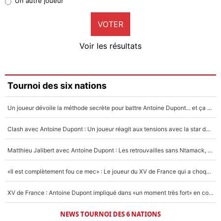
Un autre joueur
9%
VOTER
Neal Maupay
4%
Voir les résultats
Amine Harit
3%
Faris Moumbagna
Tournoi des six nations
4%
Un joueur dévoile la méthode secrète pour battre Antoine Dupont... et ça marche !
Un autre joueur
5%
Clash avec Antoine Dupont : Un joueur réagit aux tensions avec la star du XV de France !
1459 personnes ont participé aux votes.
Matthieu Jalibert avec Antoine Dupont : Les retrouvailles sans Ntamack, «il y a eu des discussions»
«Il est complètement fou ce mec» : Le joueur du XV de France qui a choqué Matthieu Jalibert !
XV de France : Antoine Dupont impliqué dans «un moment très fort» en coulisses
NEWS TOURNOI DES 6 NATIONS