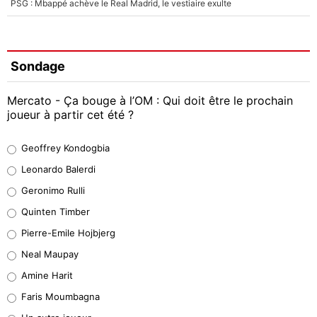
PSG : Mbappé achève le Real Madrid, le vestiaire exulte
Sondage
Mercato - Ça bouge à l’OM : Qui doit être le prochain
joueur à partir cet été ?
Geoffrey Kondogbia
Geoffrey Kondogbia
38%
Leonardo Balerdi
Leonardo Balerdi
Geronimo Rulli
32%
Quinten Timber
Geronimo Rulli
Pierre-Emile Hojbjerg
4%
Neal Maupay
Quinten Timber
Amine Harit
1%
Faris Moumbagna
Pierre-Emile Hojbjerg