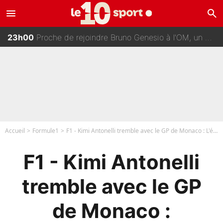
menu
search
00h00
Johan Micoud en conflit avec un autre chroniqueur de L’EQUIPE du Soir : «Pendant un moment, je ne les ai pas remis ensemble dans l'émission»
23h00
Proche de rejoindre Bruno Genesio à l'OM, un ancien international français va finalement débarquer... sur RMC !
22h15
Une signature très importante se prépare chez Decathlon-CMA CGM pour aider Paul Seixas à gagner le Tour de France 2027
22h00
«Il y a probablement besoin de changer des choses» : Les premiers changements de Zinedine Zidane en équipe de France sont révélés ?
Accueil
Formule1
F1 - Kimi Antonelli tremble avec le GP de Monaco : L'échange lunaire avec Lewis Hamilton et Max Verstappen !
F1 - Kimi Antonelli
tremble avec le GP
de Monaco :