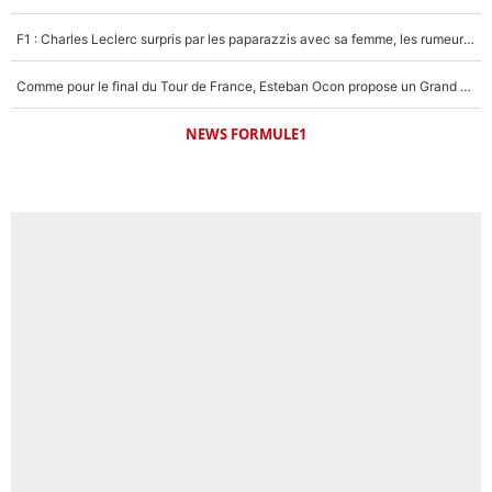
F1 : Charles Leclerc surpris par les paparazzis avec sa femme, les rumeurs étaient vraies !
Comme pour le final du Tour de France, Esteban Ocon propose un Grand Prix de Formule 1 à Paris : «Autour de l’Arc de Triomphe, ce serait génial» !
NEWS FORMULE1