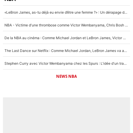
«LeBron James, as-tu déjà eu envie d’être une femme ?» : Un dérapage de Donald Trump sur la superstar de la NBA refait surface
NBA - Victime d'une thrombose comme Victor Wembanyama, Chris Bosh prévient le Français des risques sur sa santé : «J’ai failli mourir sur le coup et j’ai été ramené à la vie»
De la NBA au cinéma : Comme Michael Jordan et LeBron James, Victor Wembanyama rêve d'une carrière d'acteur !
The Last Dance sur Netflix : Comme Michael Jordan, LeBron James va avoir le droit à sa série !
Stephen Curry avec Victor Wembanyama chez les Spurs : L'idée d'un trade historique est lancée en NBA !
NEWS NBA