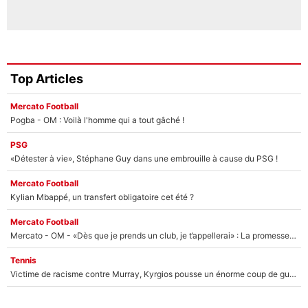
Top Articles
Mercato Football
Pogba - OM : Voilà l'homme qui a tout gâché !
PSG
«Détester à vie», Stéphane Guy dans une embrouille à cause du PSG !
Mercato Football
Kylian Mbappé, un transfert obligatoire cet été ?
Mercato Football
Mercato - OM - «Dès que je prends un club, je t’appellerai» : La promesse de Marcelino au moment de claquer la porte
Tennis
Victime de racisme contre Murray, Kyrgios pousse un énorme coup de gueule !