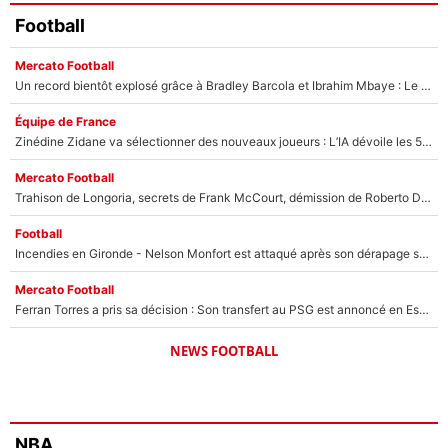
Football
Mercato Football
Un record bientôt explosé grâce à Bradley Barcola et Ibrahim Mbaye : Le PSG sur le point de réaliser un mercato historique ?
Équipe de France
Zinédine Zidane va sélectionner des nouveaux joueurs : L’IA dévoile les 5 cracks qui pourraient rapidement le rejoindre en équipe de France !
Mercato Football
Trahison de Longoria, secrets de Frank McCourt, démission de Roberto De Zerbi : Medhi Benatia se lâche sur son départ de l'OM et fait d'importantes révélations
Football
Incendies en Gironde - Nelson Monfort est attaqué après son dérapage sur CNews : «Et lui, il prend combien pour parler dans un studio climatisé?»
Mercato Football
Ferran Torres a pris sa décision : Son transfert au PSG est annoncé en Espagne !
NEWS FOOTBALL
NBA