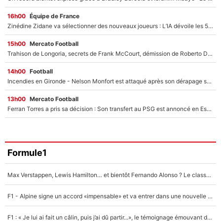
16h00
Équipe de France
Zinédine Zidane va sélectionner des nouveaux joueurs : L’IA dévoile les 5 cracks qui pourraient rapidement le rejoindre en équipe de France !
15h00
Mercato Football
Trahison de Longoria, secrets de Frank McCourt, démission de Roberto De Zerbi : Medhi Benatia se lâche sur son départ de l'OM et fait d'importantes révélations
14h00
Football
Incendies en Gironde - Nelson Monfort est attaqué après son dérapage sur CNews : «Et lui, il prend combien pour parler dans un studio climatisé?»
13h00
Mercato Football
Ferran Torres a pris sa décision : Son transfert au PSG est annoncé en Espagne !
Formule1
Max Verstappen, Lewis Hamilton… et bientôt Fernando Alonso ? Le classement des pilotes les mieux payés en Formule 1 risque de changer !
F1 - Alpine signe un accord «impensable» et va entrer dans une nouvelle dimension : Grande nouvelle pour Pierre Gasly !
F1 : « Je lui ai fait un câlin, puis j’ai dû partir...», le témoignage émouvant de Max Verstappen sur sa fille