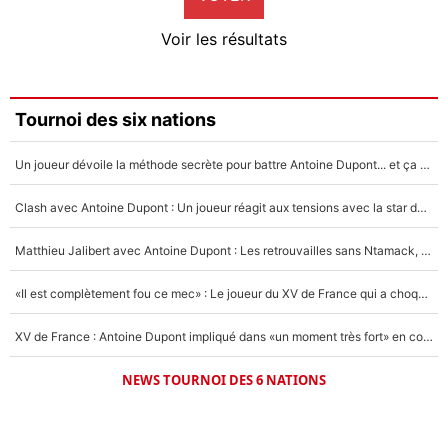
4%
Voir les résultats
Amine Harit
3%
Faris Moumbagna
Tournoi des six nations
4%
Un joueur dévoile la méthode secrète pour battre Antoine Dupont... et ça marche !
Un autre joueur
5%
Clash avec Antoine Dupont : Un joueur réagit aux tensions avec la star du XV de France !
1649 personnes ont participé aux votes.
Matthieu Jalibert avec Antoine Dupont : Les retrouvailles sans Ntamack, «il y a eu des discussions»
«Il est complètement fou ce mec» : Le joueur du XV de France qui a choqué Matthieu Jalibert !
XV de France : Antoine Dupont impliqué dans «un moment très fort» en coulisses
NEWS TOURNOI DES 6 NATIONS