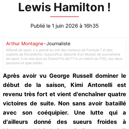
Lewis Hamilton !
Publié le 1 juin 2026 à 16h35
Arthur Montagne
-
Journaliste
Affamé de sport, il a grandi au son des moteurs de Formule 1 et des
exploits de Ronaldinho. Aujourd’hui, diplomé d'un Master de journalisme
de sport, il ne rate plus un Grand Prix de F1 ni un match du PSG, ses deux
passions et spécialités
Après avoir vu George Russell dominer le
début de la saison, Kimi Antonelli est
revenu très fort et vient d'enchaîner quatre
victoires de suite. Non sans avoir bataillé
avec son coéquipier. Une lutte qui a
d'ailleurs donné des sueurs froides à