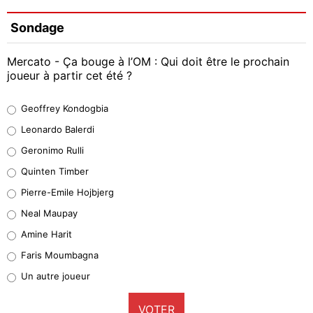
Sondage
Mercato - Ça bouge à l’OM : Qui doit être le prochain
joueur à partir cet été ?
Geoffrey Kondogbia
Geoffrey Kondogbia
38%
Leonardo Balerdi
Leonardo Balerdi
Geronimo Rulli
32%
Quinten Timber
Geronimo Rulli
Pierre-Emile Hojbjerg
5%
Neal Maupay
Quinten Timber
Amine Harit
1%
Faris Moumbagna
Pierre-Emile Hojbjerg
Un autre joueur
9%
VOTER
Neal Maupay