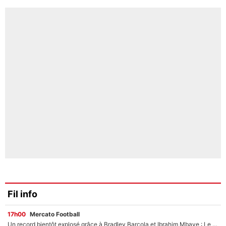
Fil info
17h00
Mercato Football
Un record bientôt explosé grâce à Bradley Barcola et Ibrahim Mbaye : Le PSG sur le point de réaliser un mercato historique ?