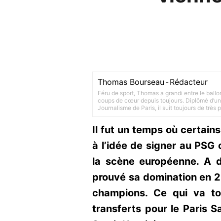
Thomas Bourseau
-
Rédacteur
Féru de sport, Thomas a grandi entre le ballo
coups de cœur depuis toujours. Diplômé d’un 
Journalisme de Paris, il suit toujours de très
Il fut un temps où certains
à l’idée de signer au PSG c
la scène européenne. A de
prouvé sa domination en 2
champions. Ce qui va t
transferts pour le Paris 