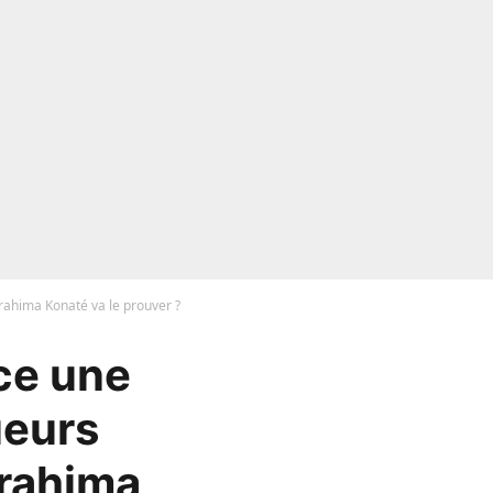
rahima Konaté va le prouver ?
ce une
ueurs
brahima