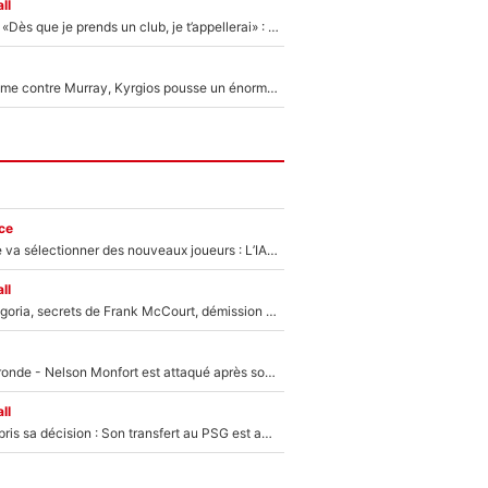
ll
Mercato - OM - «Dès que je prends un club, je t’appellerai» : La promesse de Marcelino au moment de claquer la porte
Victime de racisme contre Murray, Kyrgios pousse un énorme coup de gueule !
ce
Zinédine Zidane va sélectionner des nouveaux joueurs : L’IA dévoile les 5 cracks qui pourraient rapidement le rejoindre en équipe de France !
ll
Trahison de Longoria, secrets de Frank McCourt, démission de Roberto De Zerbi : Medhi Benatia se lâche sur son départ de l'OM et fait d'importantes révélations
Incendies en Gironde - Nelson Monfort est attaqué après son dérapage sur CNews : «Et lui, il prend combien pour parler dans un studio climatisé?»
ll
Ferran Torres a pris sa décision : Son transfert au PSG est annoncé en Espagne !