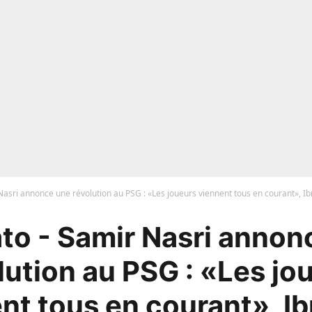
asri annonce une révolution au PSG : «Les joueurs viennent tous en courant», Ib
to - Samir Nasri annon
lution au PSG : «Les jo
nt tous en courant», I