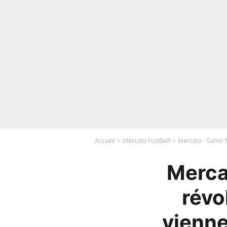
Accueil
Mercato Football
Mercato - Samir N
Merca
révo
vienne