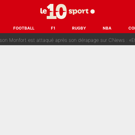
des nouveaux joueurs : L’IA dévoile les 5 cracks qui pourraient rapidem
nk McCourt, démission de Roberto De Zerbi : Medhi Benatia se lâche sur son dépar
FOOTBALL
F1
RUGBY
NBA
CO
fort est attaqué après son dérapage sur CNews : «Et lui, il prend combie
ision : Son transfert au PSG est annoncé en Espagne !
se battre, Safonov numéro un… Le PSG se lance encore dans un gros ch