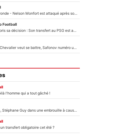
l
Incendies en Gironde - Nelson Monfort est attaqué après son dérapage sur CNews : «Et lui, il prend combien pour parler dans un studio climatisé?»
 Football
Ferran Torres a pris sa décision : Son transfert au PSG est annoncé en Espagne !
Suzuki recruté, Chevalier veut se battre, Safonov numéro un… Le PSG se lance encore dans un gros chantier pour le poste de gardien de but
es
ll
ilà l'homme qui a tout gâché !
«Détester à vie», Stéphane Guy dans une embrouille à cause du PSG !
ll
n transfert obligatoire cet été ?