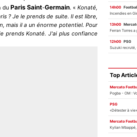
Paris Saint
Germain
n du
-
. «
Konaté,
14h00
Footbal
s ? Je le prends de suite. Il est libre,
on, mais il a un énorme potentiel. Pour
13h00
Mercato
je prends Konaté. J'ai plus confiance
12h00
PSG
Top Articl
Mercato Footba
Pogba - OM : Vo
PSG
Mercato Footba
Kylian Mbappé, u