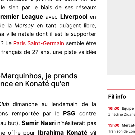
le sien par le biais de ses réseaux
remier League
Liverpool
avec
en
de la
Mersey
en tant qu’agent libre,
a ville natale dont il est le supporter
 ? Le
Paris Saint-Germain
semble être
 français de 27 ans, une piste validée
-Marquinhos, je prends
iance en Konaté qu'en
Fil info
 Club
dimanche au lendemain de la
16h00
Équipe
PSG
ions remportée par le
contre
Samir Nasri
 au but),
n’hésiterait pas
15h00
Mercato
Ibrahima Konaté
ne offre pour
s’il