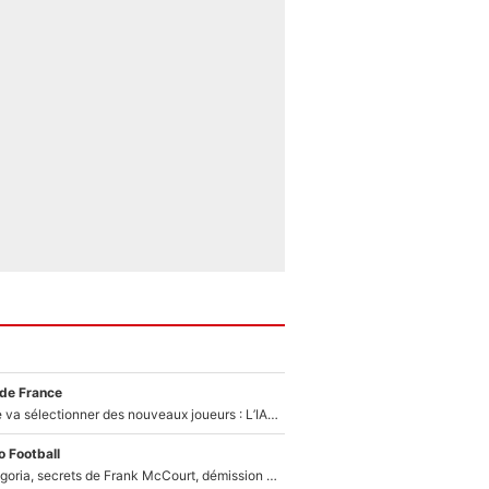
 de France
Zinédine Zidane va sélectionner des nouveaux joueurs : L’IA dévoile les 5 cracks qui pourraient rapidement le rejoindre en équipe de France !
 Football
Trahison de Longoria, secrets de Frank McCourt, démission de Roberto De Zerbi : Medhi Benatia se lâche sur son départ de l'OM et fait d'importantes révélations