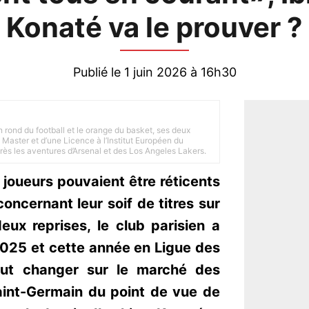
Konaté va le prouver ?
Publié le 1 juin 2026 à 16h30
n rond du football et le orange du basket, ses deux
Master et d’une Licence à l’Institut Européen du
 près les aventures d’Arsenal et des Los Angeles Lakers.
 joueurs pouvaient être réticents
oncernant leur soif de titres sur
ux reprises, le club parisien a
025 et cette année en Ligue des
out changer sur le marché des
Saint-Germain du point de vue de