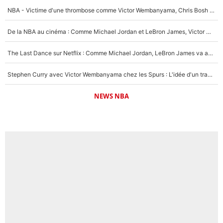
NBA - Victime d'une thrombose comme Victor Wembanyama, Chris Bosh prévient le Français des risques sur sa santé : «J’ai failli mourir sur le coup et j’ai été ramené à la vie»
De la NBA au cinéma : Comme Michael Jordan et LeBron James, Victor Wembanyama rêve d'une carrière d'acteur !
The Last Dance sur Netflix : Comme Michael Jordan, LeBron James va avoir le droit à sa série !
Stephen Curry avec Victor Wembanyama chez les Spurs : L'idée d'un trade historique est lancée en NBA !
NEWS NBA