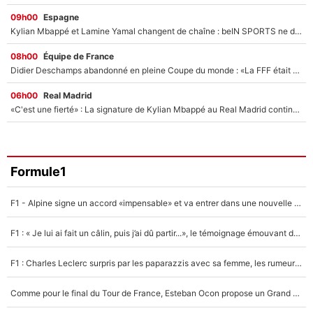
09h00
Espagne
Kylian Mbappé et Lamine Yamal changent de chaîne : beIN SPORTS ne digère pas cette décision historique et prédit un fiasco pour la Liga
08h00
Équipe de France
Didier Deschamps abandonné en pleine Coupe du monde : «La FFF était déjà passée à Zinedine Zidane»
06h00
Real Madrid
«C'est une fierté» : La signature de Kylian Mbappé au Real Madrid continue de régaler l'Espagne
Formule1
F1 - Alpine signe un accord «impensable» et va entrer dans une nouvelle dimension : Grande nouvelle pour Pierre Gasly !
F1 : « Je lui ai fait un câlin, puis j’ai dû partir...», le témoignage émouvant de Max Verstappen sur sa fille
F1 : Charles Leclerc surpris par les paparazzis avec sa femme, les rumeurs étaient vraies !
Comme pour le final du Tour de France, Esteban Ocon propose un Grand Prix de Formule 1 à Paris : «Autour de l’Arc de Triomphe, ce serait génial» !