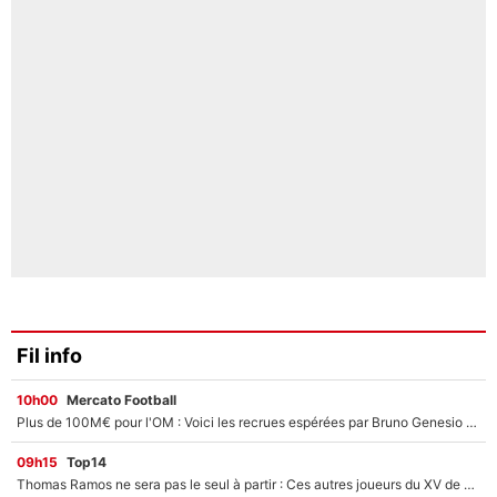
Fil info
10h00
Mercato Football
Plus de 100M€ pour l'OM : Voici les recrues espérées par Bruno Genesio et Grégory Lorenzi après l’opération dégraissage
09h15
Top14
Thomas Ramos ne sera pas le seul à partir : Ces autres joueurs du XV de France pourraient aussi quitter le Stade Toulousain, un club de Top 14 est déjà sur les rangs