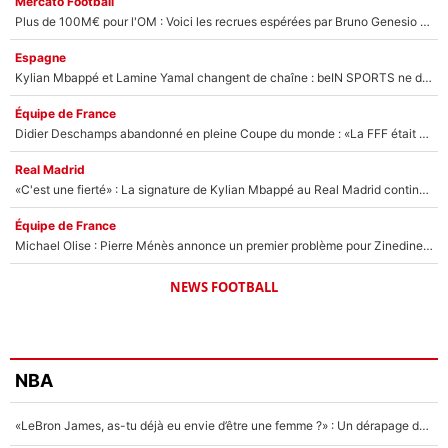
Mercato Football
Plus de 100M€ pour l'OM : Voici les recrues espérées par Bruno Genesio et Grégory Lorenzi après l’opération dégraissage
Espagne
Kylian Mbappé et Lamine Yamal changent de chaîne : beIN SPORTS ne digère pas cette décision historique et prédit un fiasco pour la Liga
Équipe de France
Didier Deschamps abandonné en pleine Coupe du monde : «La FFF était déjà passée à Zinedine Zidane»
Real Madrid
«C'est une fierté» : La signature de Kylian Mbappé au Real Madrid continue de régaler l'Espagne
Équipe de France
Michael Olise : Pierre Ménès annonce un premier problème pour Zinedine Zidane en équipe de France
NEWS FOOTBALL
NBA
«LeBron James, as-tu déjà eu envie d’être une femme ?» : Un dérapage de Donald Trump sur la superstar de la NBA refait surface