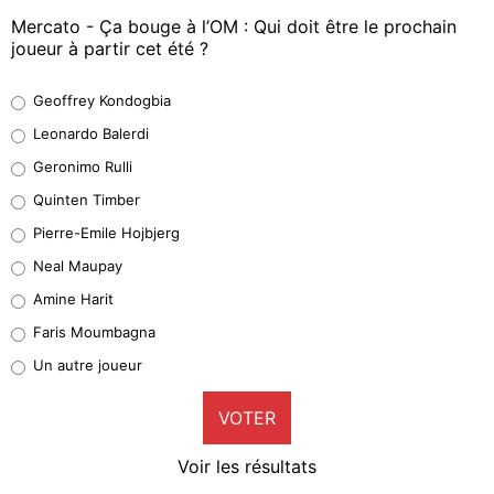
Mercato - Ça bouge à l’OM : Qui doit être le prochain
joueur à partir cet été ?
Geoffrey Kondogbia
Geoffrey Kondogbia
38%
Leonardo Balerdi
Leonardo Balerdi
Geronimo Rulli
32%
Quinten Timber
Geronimo Rulli
Pierre-Emile Hojbjerg
5%
Neal Maupay
Quinten Timber
Amine Harit
1%
Faris Moumbagna
Pierre-Emile Hojbjerg
Un autre joueur
9%
VOTER
Neal Maupay
4%
Voir les résultats
Amine Harit