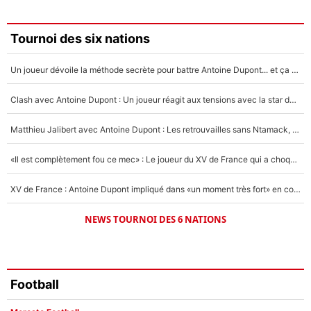
3%
Faris Moumbagna
Tournoi des six nations
4%
Un joueur dévoile la méthode secrète pour battre Antoine Dupont... et ça marche !
Un autre joueur
5%
Clash avec Antoine Dupont : Un joueur réagit aux tensions avec la star du XV de France !
1558 personnes ont participé aux votes.
Matthieu Jalibert avec Antoine Dupont : Les retrouvailles sans Ntamack, «il y a eu des discussions»
«Il est complètement fou ce mec» : Le joueur du XV de France qui a choqué Matthieu Jalibert !
XV de France : Antoine Dupont impliqué dans «un moment très fort» en coulisses
NEWS TOURNOI DES 6 NATIONS
Football