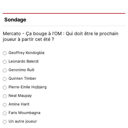
Sondage
Mercato - Ça bouge à l’OM : Qui doit être le prochain
joueur à partir cet été ?
Geoffrey Kondogbia
Geoffrey Kondogbia
38%
Leonardo Balerdi
Leonardo Balerdi
Geronimo Rulli
32%
Quinten Timber
Geronimo Rulli
Pierre-Emile Hojbjerg
5%
Neal Maupay
Quinten Timber
Amine Harit
1%
Faris Moumbagna
Pierre-Emile Hojbjerg
Un autre joueur
9%