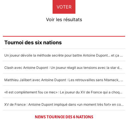
VOTER
Neal Maupay
4%
Voir les résultats
Amine Harit
3%
Faris Moumbagna
Tournoi des six nations
4%
Un joueur dévoile la méthode secrète pour battre Antoine Dupont... et ça marche !
Un autre joueur
5%
Clash avec Antoine Dupont : Un joueur réagit aux tensions avec la star du XV de France !
1590 personnes ont participé aux votes.
Matthieu Jalibert avec Antoine Dupont : Les retrouvailles sans Ntamack, «il y a eu des discussions»
«Il est complètement fou ce mec» : Le joueur du XV de France qui a choqué Matthieu Jalibert !
XV de France : Antoine Dupont impliqué dans «un moment très fort» en coulisses
NEWS TOURNOI DES 6 NATIONS