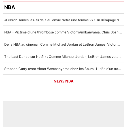
NBA
«LeBron James, as-tu déjà eu envie d’être une femme ?» : Un dérapage de Donald Trump sur la superstar de la NBA refait surface
NBA - Victime d'une thrombose comme Victor Wembanyama, Chris Bosh prévient le Français des risques sur sa santé : «J’ai failli mourir sur le coup et j’ai été ramené à la vie»
De la NBA au cinéma : Comme Michael Jordan et LeBron James, Victor Wembanyama rêve d'une carrière d'acteur !
The Last Dance sur Netflix : Comme Michael Jordan, LeBron James va avoir le droit à sa série !
Stephen Curry avec Victor Wembanyama chez les Spurs : L'idée d'un trade historique est lancée en NBA !
NEWS NBA