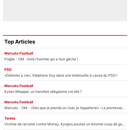
Top Articles
Mercato Football
Pogba - OM : Voilà l'homme qui a tout gâché !
PSG
«Détester à vie», Stéphane Guy dans une embrouille à cause du PSG !
Mercato Football
Kylian Mbappé, un transfert obligatoire cet été ?
Mercato Football
Mercato - OM - «Dès que je prends un club, je t’appellerai» : La promesse de Marcelino au moment de claquer la porte
Tennis
Victime de racisme contre Murray, Kyrgios pousse un énorme coup de gueule !