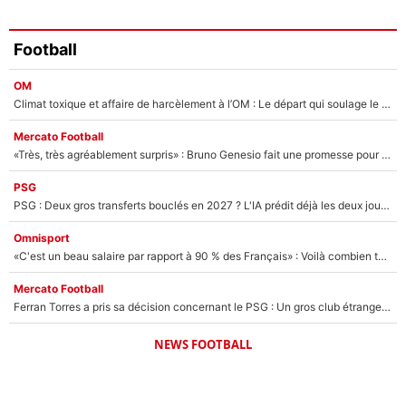
Football
OM
Climat toxique et affaire de harcèlement à l’OM : Le départ qui soulage le vestiaire de Bruno Genesio
Mercato Football
«Très, très agréablement surpris» : Bruno Genesio fait une promesse pour la suite du mercato de l’OM et rassure les supporters
PSG
PSG : Deux gros transferts bouclés en 2027 ? L'IA prédit déjà les deux joueurs qui pourraient rejoindre Luis Enrique !
Omnisport
«C'est un beau salaire par rapport à 90 % des Français» : Voilà combien touchait Nelson Monfort sur France Télévisions avant de rejoindre CNews
Mercato Football
Ferran Torres a pris sa décision concernant le PSG : Un gros club étranger prêt à relancer le feuilleton pour la signature du champion du monde 2026 !
NEWS FOOTBALL