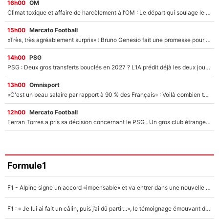
16h00
OM
Climat toxique et affaire de harcèlement à l’OM : Le départ qui soulage le vestiaire de Bruno Genesio
15h00
Mercato Football
«Très, très agréablement surpris» : Bruno Genesio fait une promesse pour la suite du mercato de l’OM et rassure les supporters
14h00
PSG
PSG : Deux gros transferts bouclés en 2027 ? L'IA prédit déjà les deux joueurs qui pourraient rejoindre Luis Enrique !
13h00
Omnisport
«C'est un beau salaire par rapport à 90 % des Français» : Voilà combien touchait Nelson Monfort sur France Télévisions avant de rejoindre CNews
12h00
Mercato Football
Ferran Torres a pris sa décision concernant le PSG : Un gros club étranger prêt à relancer le feuilleton pour la signature du champion du monde 2026 !
Formule1
F1 - Alpine signe un accord «impensable» et va entrer dans une nouvelle dimension : Grande nouvelle pour Pierre Gasly !
F1 : « Je lui ai fait un câlin, puis j’ai dû partir...», le témoignage émouvant de Max Verstappen sur sa fille