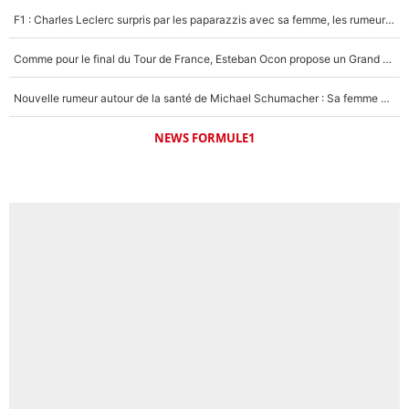
F1 : Charles Leclerc surpris par les paparazzis avec sa femme, les rumeurs étaient vraies !
Comme pour le final du Tour de France, Esteban Ocon propose un Grand Prix de Formule 1 à Paris : «Autour de l’Arc de Triomphe, ce serait génial» !
Nouvelle rumeur autour de la santé de Michael Schumacher : Sa femme Corinna sort du silence
NEWS FORMULE1