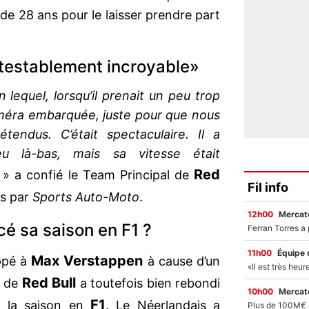
de 28 ans pour le laisser prendre part
ntestablement incroyable»
lequel, lorsqu’il prenait un peu trop
caméra embarquée, juste pour que nous
endus. C’était spectaculaire. Il a
u là-bas, mais sa vitesse était
Red
» a confié le Team Principal de
Fil info
s par
Sports Auto-Moto
.
12h00
Mercato
cé sa saison en F1 ?
11h00
Équipe 
Max Verstappen
appé à
à cause d’un
Red Bull
e de
a toutefois bien rebondi
10h00
Mercato
F1
e la saison en
. Le Néerlandais a