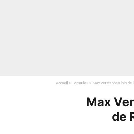
Accueil
Formule1
Max Verstappen loin de la
Max Vers
de 