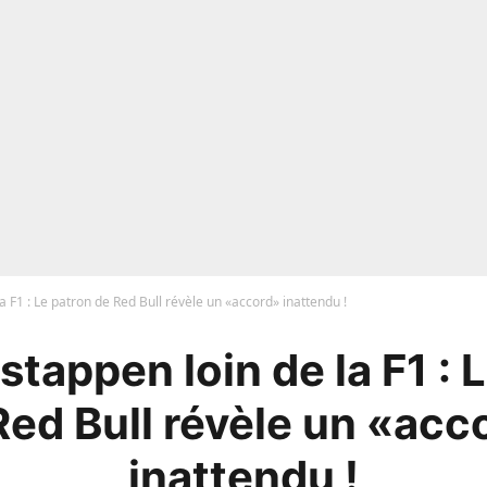
 F1 : Le patron de Red Bull révèle un «accord» inattendu !
tappen loin de la F1 : 
Red Bull révèle un «acc
inattendu !