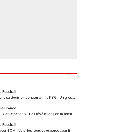
 Football
Ferran Torres a pris sa décision concernant le PSG : Un gros club étranger prêt à relancer le feuilleton pour la signature du champion du monde 2026 !
de France
«Il est très heureux et impatient» : Les révélations de la famille Zidane sur sa prise de pouvoir en équipe de France !
 Football
Plus de 100M€ pour l'OM : Voici les recrues espérées par Bruno Genesio et Grégory Lorenzi après l’opération dégraissage