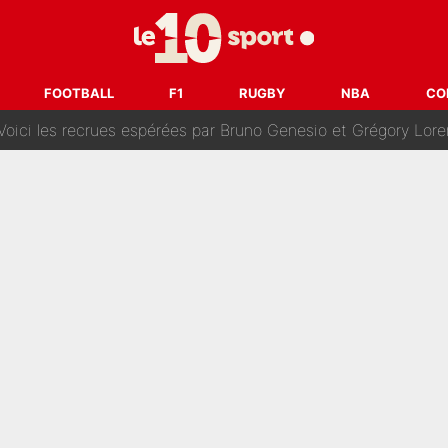
oncernant le PSG : Un gros club étranger prêt à relancer le feuilleton pour 
tient» : Les révélations de la famille Zidane sur sa prise de p
FOOTBALL
F1
RUGBY
NBA
CO
oici les recrues espérées par Bruno Genesio et Grégory Loren
tir : Ces autres joueurs du XV de France pourraient aussi quitter le Stade Toulous
changent de chaîne : beIN SPORTS ne digère pas cette décision histor