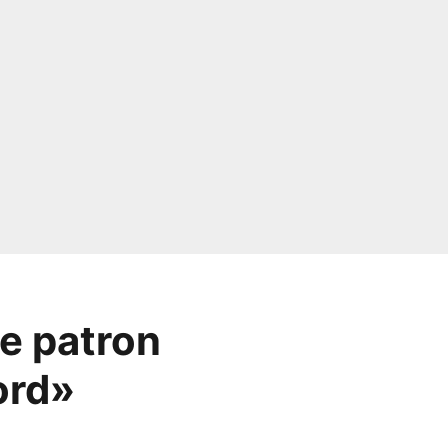
Le patron
ord»