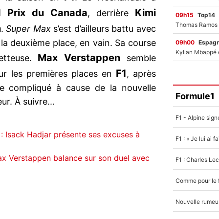
d Prix du Canada
Kimi
, derrière
09h15
Top14
n
.
Super Max
s’est d’ailleurs battu avec
 la deuxième place, en vain. Sa course
09h00
Espag
Max Verstappen
metteuse.
semble
F1
ur les premières places en
, après
e compliqué à cause de la nouvelle
Formule1
r. À suivre...
 : Isack Hadjar présente ses excuses à
ax Verstappen balance sur son duel avec