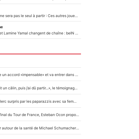
Thomas Ramos ne sera pas le seul à partir : Ces autres joueurs du XV de France pourraient aussi quitter le Stade Toulousain, un club de Top 14 est déjà sur les rangs
ne
Kylian Mbappé et Lamine Yamal changent de chaîne : beIN SPORTS ne digère pas cette décision historique et prédit un fiasco pour la Liga
F1 - Alpine signe un accord «impensable» et va entrer dans une nouvelle dimension : Grande nouvelle pour Pierre Gasly !
F1 : « Je lui ai fait un câlin, puis j’ai dû partir...», le témoignage émouvant de Max Verstappen sur sa fille
F1 : Charles Leclerc surpris par les paparazzis avec sa femme, les rumeurs étaient vraies !
Comme pour le final du Tour de France, Esteban Ocon propose un Grand Prix de Formule 1 à Paris : «Autour de l’Arc de Triomphe, ce serait génial» !
Nouvelle rumeur autour de la santé de Michael Schumacher : Sa femme Corinna sort du silence