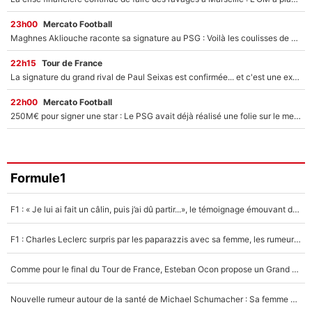
23h00
Mercato Football
Maghnes Akliouche raconte sa signature au PSG : Voilà les coulisses de son transfert de rêve à 50M€
22h15
Tour de France
La signature du grand rival de Paul Seixas est confirmée... et c'est une excellente nouvelle pour l'équipe Decathlon-CMA CGM !
22h00
Mercato Football
250M€ pour signer une star : Le PSG avait déjà réalisé une folie sur le mercato bien avant Neymar !
Formule1
F1 : « Je lui ai fait un câlin, puis j’ai dû partir...», le témoignage émouvant de Max Verstappen sur sa fille
F1 : Charles Leclerc surpris par les paparazzis avec sa femme, les rumeurs étaient vraies !
Comme pour le final du Tour de France, Esteban Ocon propose un Grand Prix de Formule 1 à Paris : «Autour de l’Arc de Triomphe, ce serait génial» !
Nouvelle rumeur autour de la santé de Michael Schumacher : Sa femme Corinna sort du silence