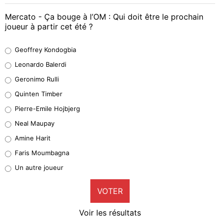
Mercato - Ça bouge à l’OM : Qui doit être le prochain
joueur à partir cet été ?
Geoffrey Kondogbia
Geoffrey Kondogbia
38%
Leonardo Balerdi
Leonardo Balerdi
Geronimo Rulli
32%
Quinten Timber
Geronimo Rulli
Pierre-Emile Hojbjerg
5%
Neal Maupay
Quinten Timber
Amine Harit
1%
Faris Moumbagna
Pierre-Emile Hojbjerg
Un autre joueur
9%
VOTER
Neal Maupay
4%
Voir les résultats