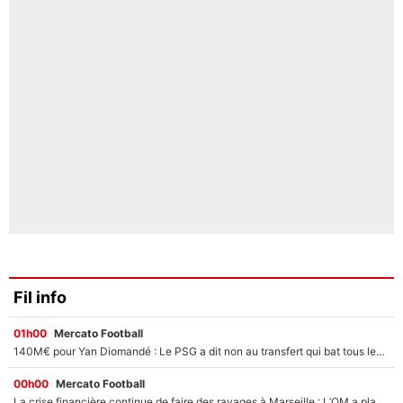
Fil info
01h00
Mercato Football
140M€ pour Yan Diomandé : Le PSG a dit non au transfert qui bat tous les records sur le mercato
00h00
Mercato Football
La crise financière continue de faire des ravages à Marseille : L’OM a placé 12 joueurs sur le marché des transferts… et ça pourrait lui rapporter près de 100M€ !