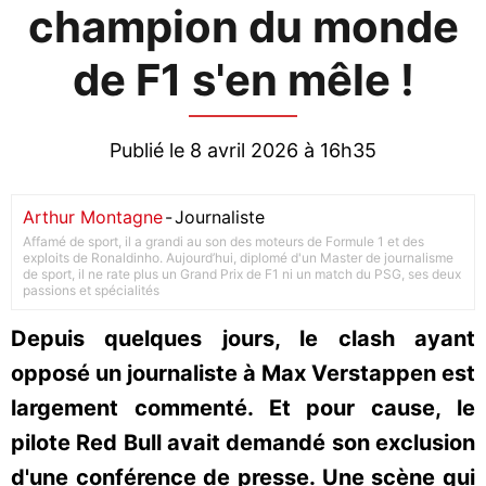
champion du monde
de F1 s'en mêle !
Publié le 8 avril 2026 à 16h35
Arthur Montagne
-
Journaliste
Affamé de sport, il a grandi au son des moteurs de Formule 1 et des
exploits de Ronaldinho. Aujourd’hui, diplomé d'un Master de journalisme
de sport, il ne rate plus un Grand Prix de F1 ni un match du PSG, ses deux
passions et spécialités
Depuis quelques jours, le clash ayant
opposé un journaliste à Max Verstappen est
largement commenté. Et pour cause, le
pilote Red Bull avait demandé son exclusion
d'une conférence de presse. Une scène qui