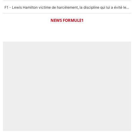
F1 - Lewis Hamilton victime de harcèlement, la discipline qui lui a évité le pire : «J'aurais probablement mal tourné»
NEWS FORMULE1