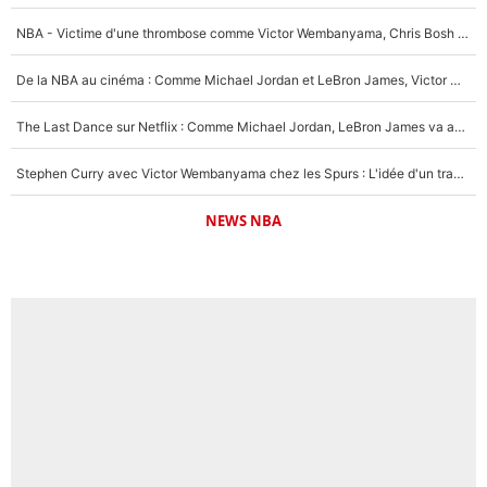
NBA - Victime d'une thrombose comme Victor Wembanyama, Chris Bosh prévient le Français des risques sur sa santé : «J’ai failli mourir sur le coup et j’ai été ramené à la vie»
De la NBA au cinéma : Comme Michael Jordan et LeBron James, Victor Wembanyama rêve d'une carrière d'acteur !
The Last Dance sur Netflix : Comme Michael Jordan, LeBron James va avoir le droit à sa série !
Stephen Curry avec Victor Wembanyama chez les Spurs : L'idée d'un trade historique est lancée en NBA !
NEWS NBA