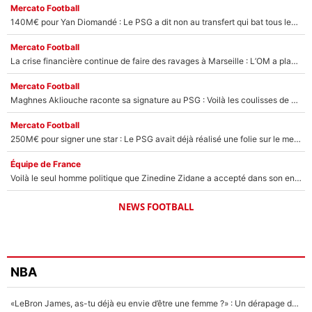
Mercato Football
140M€ pour Yan Diomandé : Le PSG a dit non au transfert qui bat tous les records sur le mercato
Mercato Football
La crise financière continue de faire des ravages à Marseille : L’OM a placé 12 joueurs sur le marché des transferts… et ça pourrait lui rapporter près de 100M€ !
Mercato Football
Maghnes Akliouche raconte sa signature au PSG : Voilà les coulisses de son transfert de rêve à 50M€
Mercato Football
250M€ pour signer une star : Le PSG avait déjà réalisé une folie sur le mercato bien avant Neymar !
Équipe de France
Voilà le seul homme politique que Zinedine Zidane a accepté dans son entourage : «Je garde un très bon souvenir de lui»
NEWS FOOTBALL
NBA
«LeBron James, as-tu déjà eu envie d’être une femme ?» : Un dérapage de Donald Trump sur la superstar de la NBA refait surface