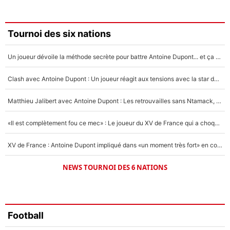
Amine Harit
3%
Faris Moumbagna
Tournoi des six nations
5%
Un joueur dévoile la méthode secrète pour battre Antoine Dupont... et ça marche !
Un autre joueur
5%
Clash avec Antoine Dupont : Un joueur réagit aux tensions avec la star du XV de France !
1539 personnes ont participé aux votes.
Matthieu Jalibert avec Antoine Dupont : Les retrouvailles sans Ntamack, «il y a eu des discussions»
«Il est complètement fou ce mec» : Le joueur du XV de France qui a choqué Matthieu Jalibert !
XV de France : Antoine Dupont impliqué dans «un moment très fort» en coulisses
NEWS TOURNOI DES 6 NATIONS
Football