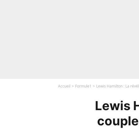
Accueil
Formule1
Lewis Hamilton : La révél
Lewis H
couple