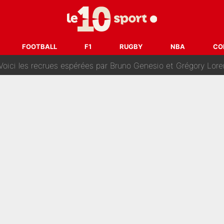
oncernant le PSG : Un gros club étranger prêt à relancer le feuilleton pour 
tient» : Les révélations de la famille Zidane sur sa prise de p
FOOTBALL
F1
RUGBY
NBA
CO
oici les recrues espérées par Bruno Genesio et Grégory Loren
tir : Ces autres joueurs du XV de France pourraient aussi quitter le Stade Toulous
changent de chaîne : beIN SPORTS ne digère pas cette décision histor