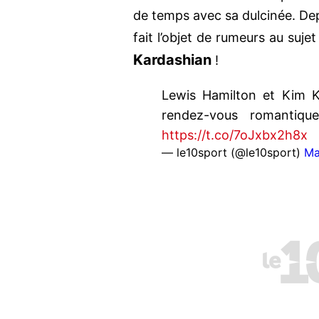
de temps avec sa dulcinée. Dep
fait l’objet de rumeurs au suje
Kardashian
!
Lewis Hamilton et Kim K
rendez-vous romantiqu
https://t.co/7oJxbx2h8x
— le10sport (@le10sport)
Ma