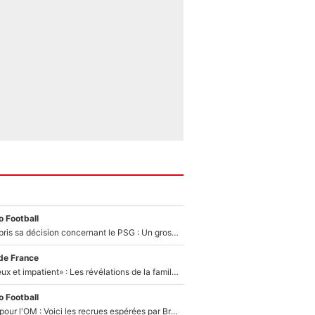
 Football
Ferran Torres a pris sa décision concernant le PSG : Un gros club étranger prêt à relancer le feuilleton pour la signature du champion du monde 2026 !
de France
«Il est très heureux et impatient» : Les révélations de la famille Zidane sur sa prise de pouvoir en équipe de France !
 Football
Plus de 100M€ pour l'OM : Voici les recrues espérées par Bruno Genesio et Grégory Lorenzi après l’opération dégraissage