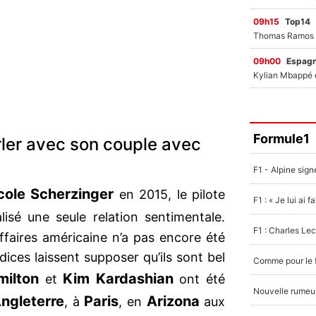
09h15
Top14
09h00
Espag
Formule1
rler avec son couple avec
cole Scherzinger
en 2015, le pilote
ialisé une seule relation sentimentale.
faires américaine n’a pas encore été
ices laissent supposer qu’ils sont bel
milton
Kim Kardashian
et
ont été
ngleterre
Paris
Arizona
, à
, en
aux