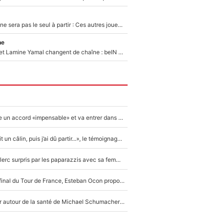
Thomas Ramos ne sera pas le seul à partir : Ces autres joueurs du XV de France pourraient aussi quitter le Stade Toulousain, un club de Top 14 est déjà sur les rangs
ne
Kylian Mbappé et Lamine Yamal changent de chaîne : beIN SPORTS ne digère pas cette décision historique et prédit un fiasco pour la Liga
F1 - Alpine signe un accord «impensable» et va entrer dans une nouvelle dimension : Grande nouvelle pour Pierre Gasly !
F1 : « Je lui ai fait un câlin, puis j’ai dû partir...», le témoignage émouvant de Max Verstappen sur sa fille
F1 : Charles Leclerc surpris par les paparazzis avec sa femme, les rumeurs étaient vraies !
Comme pour le final du Tour de France, Esteban Ocon propose un Grand Prix de Formule 1 à Paris : «Autour de l’Arc de Triomphe, ce serait génial» !
Nouvelle rumeur autour de la santé de Michael Schumacher : Sa femme Corinna sort du silence