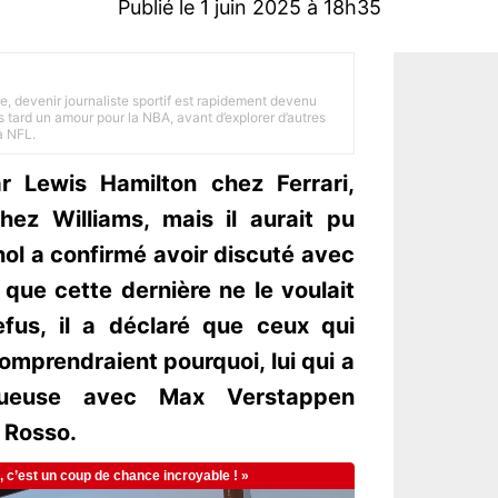
Publié le 1 juin 2025 à 18h35
e, devenir journaliste sportif est rapidement devenu
 tard un amour pour la NBA, avant d’explorer d’autres
a NFL.
r Lewis Hamilton chez Ferrari,
hez Williams, mais il aurait pu
nol a confirmé avoir discuté avec
 que cette dernière ne le voulait
efus, il a déclaré que ceux qui
omprendraient pourquoi, lui qui a
tueuse avec Max Verstappen
o Rosso.