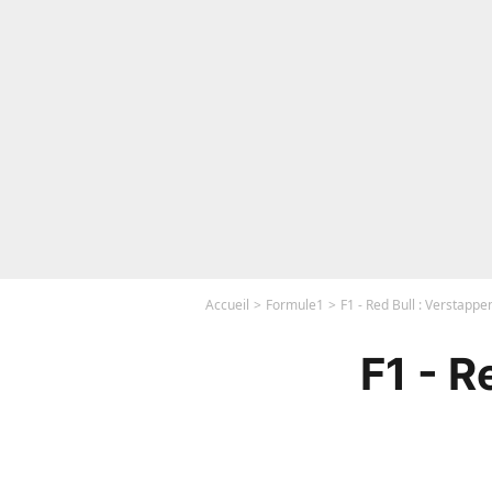
Accueil
Formule1
F1 - Red Bull : Verstappe
F1 - R