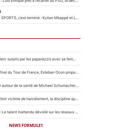
Bradley Barcola : Luis Enrique prêt à l’écarter au PSG, la décision qui va accélérer son transfert à Liverpool ?
l
La Liga sur beIN SPORTS, c’est terminé : Kylian Mbappé et Lamine Yamal changent de chaîne, «le moment était venu d'ouvrir un nouveau chapitre»
F1 : Charles Leclerc surpris par les paparazzis avec sa femme, les rumeurs étaient vraies !
Comme pour le final du Tour de France, Esteban Ocon propose un Grand Prix de Formule 1 à Paris : «Autour de l’Arc de Triomphe, ce serait génial» !
Nouvelle rumeur autour de la santé de Michael Schumacher : Sa femme Corinna sort du silence
F1 - Lewis Hamilton victime de harcèlement, la discipline qui lui a évité le pire : «J'aurais probablement mal tourné»
Lewis Hamilton : Le talent inattendu dévoilé sur les réseaux sociaux qui a impressionné Kim Kardashian pendant leurs vacances en amoureux !
NEWS FORMULE1