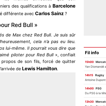
Barcelone
niers des qualifications à
Carlos Sainz
té différente avec
?
 pour Red Bull »
tés de Max chez Red Bull. Je suis sûr
alheureusement, cela n’a pas eu lieu.
 lui-même. Il pourrait vous dire que
Fil info
 aimé piloter pour Red Bull
», confiait
propos de son fils, forcé de quitter
15h00
Mercato
Lewis Hamilton
l’arrivée de
.
14h15
Rugby
14h00
PSG
13h30
Mercato