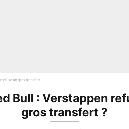
n refuse un gros transfert ?
ed Bull : Verstappen re
gros transfert ?