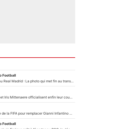
 Football
Yan Diomandé au Real Madrid : La photo qui met fin au transfert de l’été !
Antoine Dupont et Iris Mittenaere officialisent enfin leur couple : La photo qui enflamme les réseaux sociaux
Du PSG à la tête de la FIFA pour remplacer Gianni Infantino ? «Il serait un mauvais président», le patron de la Liga s'attaque à Nasser Al-Khelaïfi !
 Football