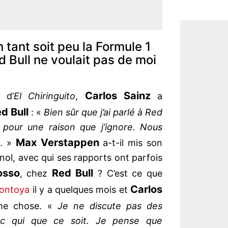
 tant soit peu la Formule 1
Bull ne voulait pas de moi
Carlos Sainz
d’
El Chiringuito
,
a
d Bull
: «
Bien sûr que j’ai parlé à Red
s pour une raison que j’ignore. Nous
Max Verstappen
d
. »
a-t-il mis son
nol, avec qui ses rapports ont parfois
osso
Red Bull
, chez
? C’est ce que
Carlos
Montoya
il y a quelques mois et
e chose. «
Je ne discute pas des
vec qui que ce soit. Je pense que