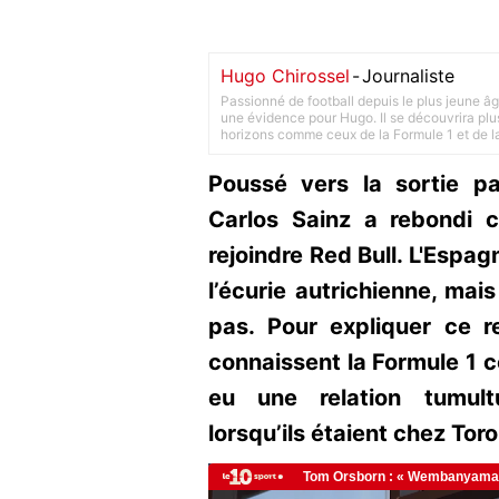
Hugo Chirossel
-
Journaliste
Passionné de football depuis le plus jeune âg
une évidence pour Hugo. Il se découvrira plus
horizons comme ceux de la Formule 1 et de l
Poussé vers la sortie pa
Carlos Sainz a rebondi c
rejoindre Red Bull. L'Espag
l’écurie autrichienne, mais
pas. Pour expliquer ce r
connaissent la Formule 1 c
eu une relation tumul
lorsqu’ils étaient chez Tor