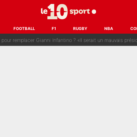
 : La photo qui met fin au transfert de l’été !
naere officialisent enfin leur couple : La photo qui enflamme 
FOOTBALL
F1
RUGBY
NBA
CO
emplacer Gianni Infantino ? «Il serait un mauvais président», le patron de
ue prêt à l’écarter au PSG, la décision qui va accélérer son tr
erminé : Kylian Mbappé et Lamine Yamal changent de chaîne, «le moment é