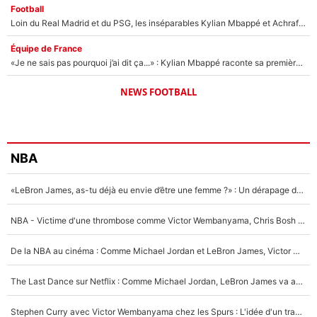
Football
Loin du Real Madrid et du PSG, les inséparables Kylian Mbappé et Achraf Hakimi changent d'équipe le temps d'une journée !
Équipe de France
«Je ne sais pas pourquoi j’ai dit ça...» : Kylian Mbappé raconte sa première rencontre avec Zinédine Zidane (et c’est très drôle)
NEWS FOOTBALL
NBA
«LeBron James, as-tu déjà eu envie d’être une femme ?» : Un dérapage de Donald Trump sur la superstar de la NBA refait surface
NBA - Victime d'une thrombose comme Victor Wembanyama, Chris Bosh prévient le Français des risques sur sa santé : «J’ai failli mourir sur le coup et j’ai été ramené à la vie»
De la NBA au cinéma : Comme Michael Jordan et LeBron James, Victor Wembanyama rêve d'une carrière d'acteur !
The Last Dance sur Netflix : Comme Michael Jordan, LeBron James va avoir le droit à sa série !
Stephen Curry avec Victor Wembanyama chez les Spurs : L'idée d'un trade historique est lancée en NBA !