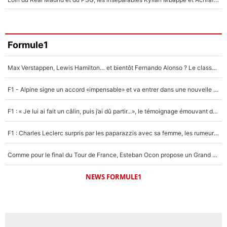
Formule1
Max Verstappen, Lewis Hamilton… et bientôt Fernando Alonso ? Le classement des pilotes les mieux payés en Formule 1 risque de changer !
F1 - Alpine signe un accord «impensable» et va entrer dans une nouvelle dimension : Grande nouvelle pour Pierre Gasly !
F1 : « Je lui ai fait un câlin, puis j’ai dû partir...», le témoignage émouvant de Max Verstappen sur sa fille
F1 : Charles Leclerc surpris par les paparazzis avec sa femme, les rumeurs étaient vraies !
Comme pour le final du Tour de France, Esteban Ocon propose un Grand Prix de Formule 1 à Paris : «Autour de l’Arc de Triomphe, ce serait génial» !
NEWS FORMULE1