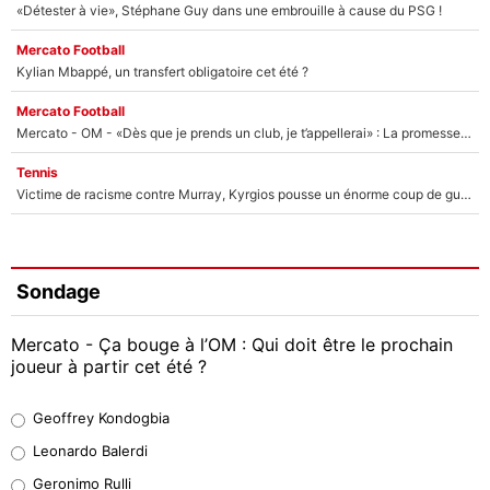
«Détester à vie», Stéphane Guy dans une embrouille à cause du PSG !
Mercato Football
Kylian Mbappé, un transfert obligatoire cet été ?
Mercato Football
Mercato - OM - «Dès que je prends un club, je t’appellerai» : La promesse de Marcelino au moment de claquer la porte
Tennis
Victime de racisme contre Murray, Kyrgios pousse un énorme coup de gueule !
Sondage
Mercato - Ça bouge à l’OM : Qui doit être le prochain
joueur à partir cet été ?
Geoffrey Kondogbia
Geoffrey Kondogbia
38%
Leonardo Balerdi
Leonardo Balerdi
Geronimo Rulli