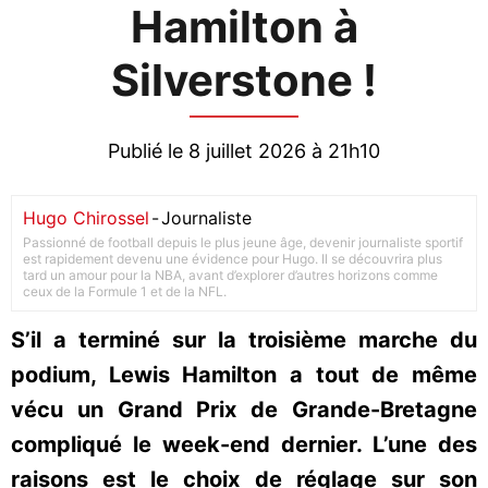
Hamilton à
Silverstone !
Publié le 8 juillet 2026 à 21h10
Hugo Chirossel
-
Journaliste
Passionné de football depuis le plus jeune âge, devenir journaliste sportif
est rapidement devenu une évidence pour Hugo. Il se découvrira plus
tard un amour pour la NBA, avant d’explorer d’autres horizons comme
ceux de la Formule 1 et de la NFL.
S’il a terminé sur la troisième marche du
podium, Lewis Hamilton a tout de même
vécu un Grand Prix de Grande-Bretagne
compliqué le week-end dernier. L’une des
raisons est le choix de réglage sur son