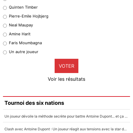
32%
Quinten Timber
Geronimo Rulli
Pierre-Emile Hojbjerg
5%
Neal Maupay
Quinten Timber
Amine Harit
1%
Faris Moumbagna
Pierre-Emile Hojbjerg
Un autre joueur
9%
VOTER
Neal Maupay
4%
Voir les résultats
Amine Harit
3%
Faris Moumbagna
Tournoi des six nations
4%
Un joueur dévoile la méthode secrète pour battre Antoine Dupont... et ça marche !
Un autre joueur
5%
Clash avec Antoine Dupont : Un joueur réagit aux tensions avec la star du XV de France !