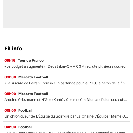
Fil info
09h15
Tour de France
«Le budget a augmenté» : Decathlon-CMA CGM recrute plusieurs coureurs pour offrir à Paul Seixas une équipe pour gagner le Tour de France 2027
09h00
Mercato Football
«Le suicide de Ferran Torres» : En partance pour le PSG, le héros de la finale de la Coupe du monde s'attire les foudres de la presse espagnole !
08h00
Mercato Football
Antoine Griezmann et N'Golo Kanté : Comme Yan Diomandé, les deux champions du monde ont refusé de signer au PSG !
06h00
Football
Un chroniqueur de L’Équipe du Soir viré par La Chaîne L’Équipe : Même Olivier Ménard n’avait pas pu empêcher son départ, «je l’ai appris sur Twitter, je l’ai vécu assez mal»
04h00
Football
Loin du Real Madrid et du PSG, les inséparables Kylian Mbappé et Achraf Hakimi changent d'équipe le temps d'une journée !