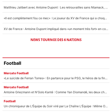
1630 personnes ont participé aux votes.
Matthieu Jalibert avec Antoine Dupont : Les retrouvailles sans Ntamack, «il y a eu des discussions»
«Il est complètement fou ce mec» : Le joueur du XV de France qui a choqué Matthieu Jalibert !
XV de France : Antoine Dupont impliqué dans «un moment très fort» en coulisses
NEWS TOURNOI DES 6 NATIONS
Football
Mercato Football
«Le suicide de Ferran Torres» : En partance pour le PSG, le héros de la finale de la Coupe du monde s'attire les foudres de la presse espagnole !
Mercato Football
Antoine Griezmann et N'Golo Kanté : Comme Yan Diomandé, les deux champions du monde ont refusé de signer au PSG !
Football
Un chroniqueur de L’Équipe du Soir viré par La Chaîne L’Équipe : Même Olivier Ménard n’avait pas pu empêcher son départ, «je l’ai appris sur Twitter, je l’ai vécu assez mal»