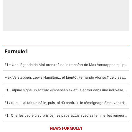
Formule1
F1 - Une légende de McLaren refuse le transfert de Max Verstappen qui pourrait «faire des vagues» et plomber l'ambiance dans l'équipe
Max Verstappen, Lewis Hamilton… et bientôt Fernando Alonso ? Le classement des pilotes les mieux payés en Formule 1 risque de changer !
F1 - Alpine signe un accord «impensable» et va entrer dans une nouvelle dimension : Grande nouvelle pour Pierre Gasly !
F1 : « Je lui ai fait un câlin, puis j’ai dû partir...», le témoignage émouvant de Max Verstappen sur sa fille
F1 : Charles Leclerc surpris par les paparazzis avec sa femme, les rumeurs étaient vraies !
NEWS FORMULE1