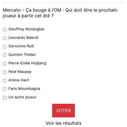
Mercato - Ça bouge à l’OM : Qui doit être le prochain
joueur à partir cet été ?
Geoffrey Kondogbia
Geoffrey Kondogbia
38%
Leonardo Balerdi
Leonardo Balerdi
Geronimo Rulli
32%
Quinten Timber
Geronimo Rulli
Pierre-Emile Hojbjerg
5%
Neal Maupay
Quinten Timber
Amine Harit
1%
Faris Moumbagna
Pierre-Emile Hojbjerg
Un autre joueur
8%
VOTER
Neal Maupay
4%
Voir les résultats