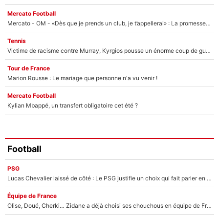
Mercato Football
Mercato - OM - «Dès que je prends un club, je t’appellerai» : La promesse de Marcelino au moment de claquer la porte
Tennis
Victime de racisme contre Murray, Kyrgios pousse un énorme coup de gueule !
Tour de France
Marion Rousse : Le mariage que personne n'a vu venir !
Mercato Football
Kylian Mbappé, un transfert obligatoire cet été ?
Football
PSG
Lucas Chevalier laissé de côté : Le PSG justifie un choix qui fait parler en plein mercato
Équipe de France
Olise, Doué, Cherki… Zidane a déjà choisi ses chouchous en équipe de France ? L’IA annonce des surprises sans Kylian Mbappé !