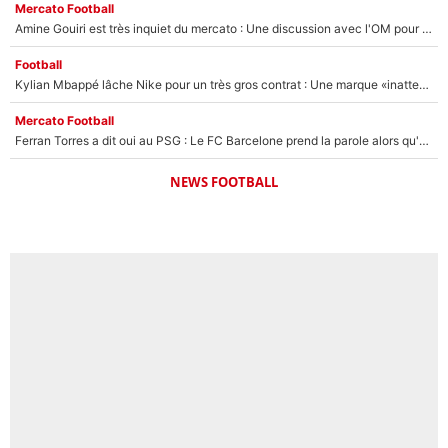
Mercato Football
Amine Gouiri est très inquiet du mercato : Une discussion avec l'OM pour acter son transfert !
Football
Kylian Mbappé lâche Nike pour un très gros contrat : Une marque «inattendue» va frapper très fort
Mercato Football
Ferran Torres a dit oui au PSG : Le FC Barcelone prend la parole alors qu'un transfert de l'attaquant espagnol prend forme
NEWS FOOTBALL