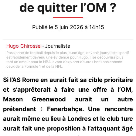
de quitter l’OM ?
Publié le 5 juin 2026 à 14h15
Hugo Chirossel
-
Journaliste
Passionné de football depuis le plus jeune âge, devenir journaliste sportif
est rapidement devenu une évidence pour Hugo. Il se découvrira plus
tard un amour pour la NBA, avant d’explorer d’autres horizons comme
ceux de la Formule 1 et de la NFL.
Si l’AS Rome en aurait fait sa cible prioritaire
et s’apprêterait à faire une offre à l’OM,
Mason Greenwood aurait un autre
prétendant : Fenerbahçe. Une rencontre
aurait même eu lieu à Londres et le club turc
aurait fait une proposition à l’attaquant âgé