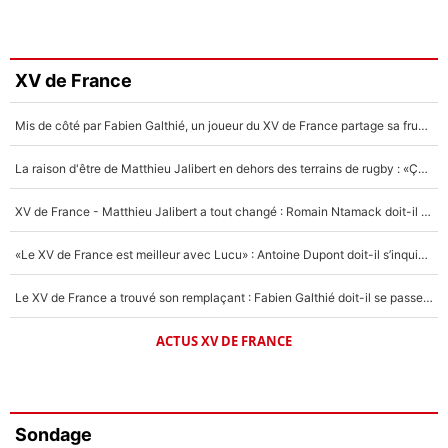
XV de France
Mis de côté par Fabien Galthié, un joueur du XV de France partage sa frustration : «ils ne me l’ont pas dit tout de suite»
La raison d'être de Matthieu Jalibert en dehors des terrains de rugby : «Ça m'atteint autant que si tu touches à un membre de ma famille»
XV de France - Matthieu Jalibert a tout changé : Romain Ntamack doit-il s’inquiéter pour sa place à un an de la Coupe du monde ?
«Le XV de France est meilleur avec Lucu» : Antoine Dupont doit-il s’inquiéter pour sa place ?
Le XV de France a trouvé son remplaçant : Fabien Galthié doit-il se passer d'Antoine Dupont ?
ACTUS XV DE FRANCE
Sondage