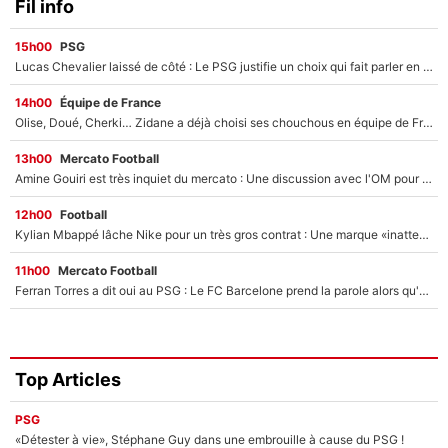
Fil info
15h00
PSG
Lucas Chevalier laissé de côté : Le PSG justifie un choix qui fait parler en plein mercato
14h00
Équipe de France
Olise, Doué, Cherki… Zidane a déjà choisi ses chouchous en équipe de France ? L’IA annonce des surprises sans Kylian Mbappé !
13h00
Mercato Football
Amine Gouiri est très inquiet du mercato : Une discussion avec l'OM pour acter son transfert !
12h00
Football
Kylian Mbappé lâche Nike pour un très gros contrat : Une marque «inattendue» va frapper très fort
11h00
Mercato Football
Ferran Torres a dit oui au PSG : Le FC Barcelone prend la parole alors qu'un transfert de l'attaquant espagnol prend forme
Top Articles
PSG
«Détester à vie», Stéphane Guy dans une embrouille à cause du PSG !