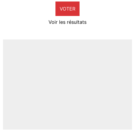
VOTER
Neal Maupay
4%
Voir les résultats
Amine Harit
3%
Faris Moumbagna
4%
Un autre joueur
5%
1573 personnes ont participé aux votes.