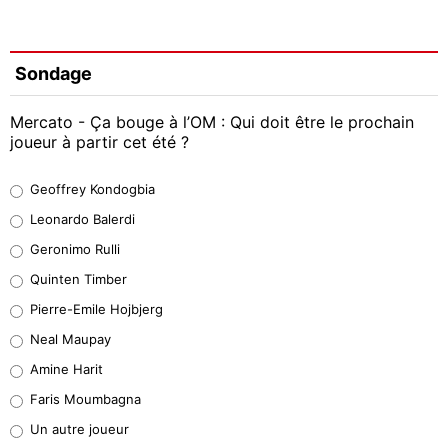
Sondage
Mercato - Ça bouge à l’OM : Qui doit être le prochain
joueur à partir cet été ?
Geoffrey Kondogbia
Geoffrey Kondogbia
38%
Leonardo Balerdi
Leonardo Balerdi
Geronimo Rulli
32%
Quinten Timber
Geronimo Rulli
Pierre-Emile Hojbjerg
5%
Neal Maupay
Quinten Timber
Amine Harit
1%
Faris Moumbagna
Pierre-Emile Hojbjerg
Un autre joueur
9%