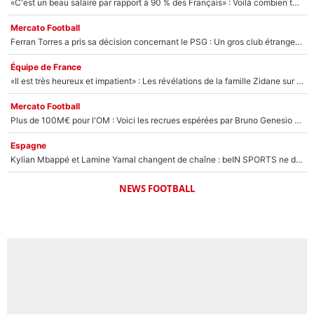
«C'est un beau salaire par rapport à 90 % des Français» : Voilà combien touchait Nelson Monfort sur France Télévisions avant de rejoindre CNews
Mercato Football
Ferran Torres a pris sa décision concernant le PSG : Un gros club étranger prêt à relancer le feuilleton pour la signature du champion du monde 2026 !
Équipe de France
«Il est très heureux et impatient» : Les révélations de la famille Zidane sur sa prise de pouvoir en équipe de France !
Mercato Football
Plus de 100M€ pour l'OM : Voici les recrues espérées par Bruno Genesio et Grégory Lorenzi après l’opération dégraissage
Espagne
Kylian Mbappé et Lamine Yamal changent de chaîne : beIN SPORTS ne digère pas cette décision historique et prédit un fiasco pour la Liga
NEWS FOOTBALL