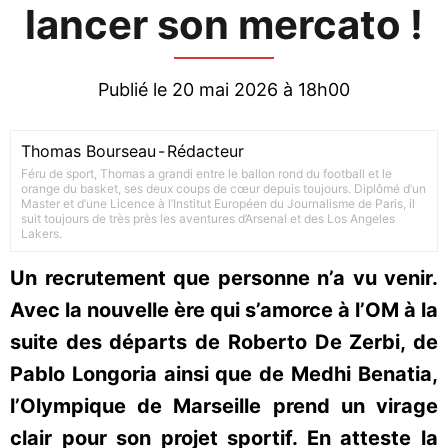
lancer son mercato !
Publié le 20 mai 2026 à 18h00
Thomas Bourseau
-
Rédacteur
Féru de sport, Thomas a grandi entre le ballon rond du football et le
orange du basket, ses deux coups de cœur depuis toujours. Diplômé d’un
Master et d’une Licence à l’Institut Européen du Journalisme de Paris, il
suit toujours de très près les aventures d’Arsenal et des Los Angeles
Lakers.
Un recrutement que personne n’a vu venir.
Avec la nouvelle ère qui s’amorce à l’OM à la
suite des départs de Roberto De Zerbi, de
Pablo Longoria ainsi que de Medhi Benatia,
l’Olympique de Marseille prend un virage
clair pour son projet sportif. En atteste la