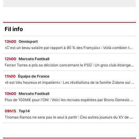
Fil info
13h00
Omnisport
«C'est un beau salaire par rapport à 90 % des Français» : Voilà combien touchait Nelson Monfort sur France Télévisions avant de rejoindre CNews
12h00
Mercato Football
Ferran Torres a pris sa décision concernant le PSG : Un gros club étranger prêt à relancer le feuilleton pour la signature du champion du monde 2026 !
11h00
Équipe de France
«Il est très heureux et impatient» : Les révélations de la famille Zidane sur sa prise de pouvoir en équipe de France !
10h00
Mercato Football
Plus de 100M€ pour l'OM : Voici les recrues espérées par Bruno Genesio et Grégory Lorenzi après l’opération dégraissage
09h15
Top14
Thomas Ramos ne sera pas le seul à partir : Ces autres joueurs du XV de France pourraient aussi quitter le Stade Toulousain, un club de Top 14 est déjà sur les rangs