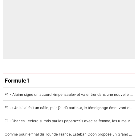
Formule1
F1 - Alpine signe un accord «impensable» et va entrer dans une nouvelle dimension : Grande nouvelle pour Pierre Gasly !
F1 : « Je lui ai fait un câlin, puis j’ai dû partir...», le témoignage émouvant de Max Verstappen sur sa fille
F1 : Charles Leclerc surpris par les paparazzis avec sa femme, les rumeurs étaient vraies !
Comme pour le final du Tour de France, Esteban Ocon propose un Grand Prix de Formule 1 à Paris : «Autour de l’Arc de Triomphe, ce serait génial» !