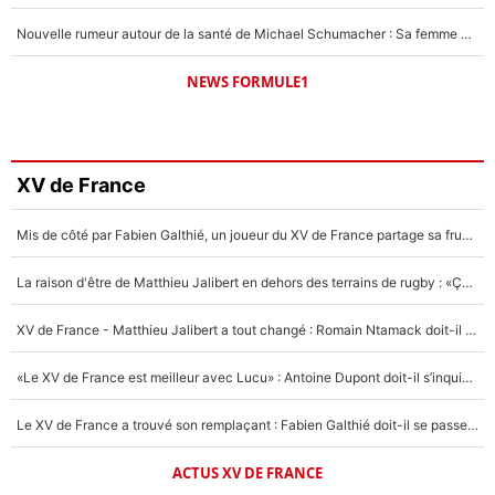
Nouvelle rumeur autour de la santé de Michael Schumacher : Sa femme Corinna sort du silence
NEWS FORMULE1
XV de France
Mis de côté par Fabien Galthié, un joueur du XV de France partage sa frustration : «ils ne me l’ont pas dit tout de suite»
La raison d'être de Matthieu Jalibert en dehors des terrains de rugby : «Ça m'atteint autant que si tu touches à un membre de ma famille»
XV de France - Matthieu Jalibert a tout changé : Romain Ntamack doit-il s’inquiéter pour sa place à un an de la Coupe du monde ?
«Le XV de France est meilleur avec Lucu» : Antoine Dupont doit-il s’inquiéter pour sa place ?
Le XV de France a trouvé son remplaçant : Fabien Galthié doit-il se passer d'Antoine Dupont ?
ACTUS XV DE FRANCE