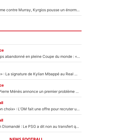
Victime de racisme contre Murray, Kyrgios pousse un énorme coup de gueule !
ce
Didier Deschamps abandonné en pleine Coupe du monde : «La FFF était déjà passée à Zinedine Zidane»
«C'est une fierté» : La signature de Kylian Mbappé au Real Madrid continue de régaler l'Espagne
ce
Michael Olise : Pierre Ménès annonce un premier problème pour Zinedine Zidane en équipe de France
ll
«C’est un très bon choix» : L'OM fait une offre pour recruter un ancien joueur du PSG... et c'est validé dans l'After Foot !
ll
140M€ pour Yan Diomandé : Le PSG a dit non au transfert qui bat tous les records sur le mercato
NEWS FOOTBALL