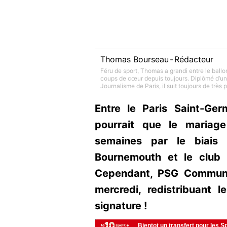
Thomas Bourseau
-
Rédacteur
Féru de sport, Thomas a grandi entre le ballo
coups de cœur depuis toujours. Diplômé d’un 
Journalisme de Paris, il suit toujours de très
Entre le Paris Saint-Germ
pourrait que le mariage
semaines par le biais 
Bournemouth et le club 
Cependant, PSG Communi
mercredi, redistribuant 
signature !