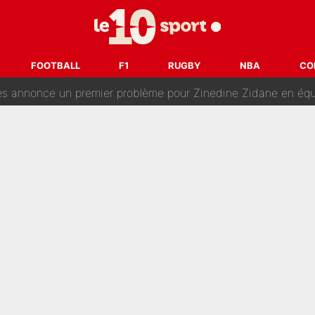
é en pleine Coupe du monde : «La FFF était déjà passée à
gnature de Kylian Mbappé au Real Madrid continue de régaler 
FOOTBALL
F1
RUGBY
NBA
CO
ès annonce un premier problème pour Zinedine Zidane en éq
 «impensable» et va entrer dans une nouvelle dimension : Gra
L'OM fait une offre pour recruter un ancien joueur du PSG... et