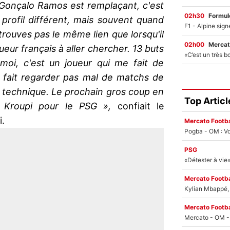
 Gonçalo Ramos est remplaçant, c'est
02h30
Formul
profil différent, mais souvent quand
trouves pas le même lien que lorsqu'il
02h00
Mercat
joueur français à aller chercher. 13 buts
moi, c'est un joueur qui me fait de
me fait regarder pas mal de matchs de
té technique. Le prochain gros coup en
Top Articl
r Kroupi pour le PSG »,
confiait le
i.
Mercato Footba
Pogba - OM : Vo
PSG
Mercato Footba
Kylian Mbappé, u
Mercato Footba