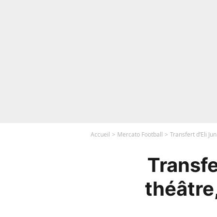
Accueil
Mercato Football
Transfert d’Eli J
Transfe
théâtre