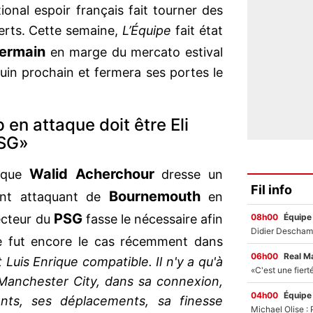
ational espoir français fait tourner des
ferts. Cette semaine,
L’Équipe
fait état
ermain
en marge du mercato estival
juin prochain et fermera ses portes le
en attaque doit être Eli
PSG»
Walid Acherchour
s que
dresse un
Fil info
Bournemouth
lent attaquant de
en
PSG
08h00
Équipe
recteur du
fasse le nécessaire afin
e fut encore le cas récemment dans
06h00
Real M
 Luis Enrique compatible. Il n'y a qu'à
e Manchester City, dans sa connexion,
04h00
Équipe
ents, ses déplacements, sa finesse