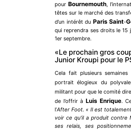
Bournemouth
pour
, l’intern
têtes sur le marché des trans
Paris Saint
G
d’un intérêt du
-
qui reprendra ses droits le 15 
1er septembre.
«Le prochain gros coup 
Junior Kroupi pour le 
Cela fait plusieurs semaine
portrait élogieux du polyva
militant pour que le comité di
Luis Enrique
de l’offrir à
. C
l’
After Foot. « Il est totalement
voir ce qu'il a produit contr
ses relais, ses positionnem