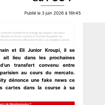
Publié le 3 juin 2026 à 16h45
n rond du football et le orange du basket, ses deux
Master et d’une Licence à l’Institut Européen du
 près les aventures d’Arsenal et des Los Angeles Lakers.
ain et Eli Junior Kroupi, il se
 ait lieu dans les prochaines
d’un transfert convenu entre
parisien au cours du mercato.
ty dénonce une fake news ce
les cartes dans la course à sa