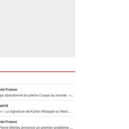
 de France
Didier Deschamps abandonné en pleine Coupe du monde : «La FFF était déjà passée à Zinedine Zidane»
adrid
«C'est une fierté» : La signature de Kylian Mbappé au Real Madrid continue de régaler l'Espagne
 de France
Michael Olise : Pierre Ménès annonce un premier problème pour Zinedine Zidane en équipe de France