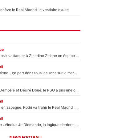
hève le Real Madrid, le vestiaire exulte
ce
Franck Ribéry a osé s'attaquer à Zinedine Zidane en équipe de France : «Je n'aurais jamais fait ça»
ll
Medina, Rulli, Paixao... ça part dans tous les sens sur le mercato de l'OM : Frank McCourt va enfin récupérer l'argent qu'il attend ?
Sans Ousmane Dembélé et Désiré Doué, le PSG a pris une correction face à Majorque : Luis Enrique attend avec impatience des renforts !
ll
Coup de théâtre en Espagne, Rodri va trahir le Real Madrid : Le Ballon d'Or a choisi de signer au FC Barcelone !
ll
Mercato Analyse : Vincius Jr-Diomandé, la logique derrière la concordance des temps
NEWS FOOTBALL