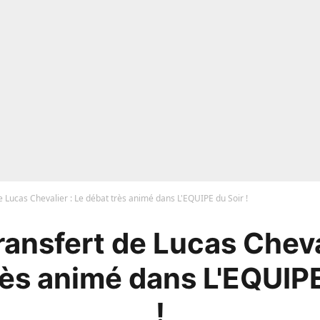
e Lucas Chevalier : Le débat très animé dans L'EQUIPE du Soir !
ransfert de Lucas Cheval
rès animé dans L'EQUIPE
!