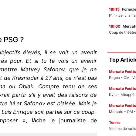
18h15
Formul
18h00
Mercato
le PSG ?
jectifs élevés, il se voit un avenir
Top Articl
ités pour. Et si tu te vois un avenir
e mettre Matvey Safonov, que je ne
Mercato Footba
rt de Krasnodar à 27 ans, ce n'est pas
Pogba - OM : Vo
ma ou Oblak. Compte tenu de ses
Mercato Footba
evrait partir s'il y avait des raisons de
Kylian Mbappé, u
e lui et Safonov est biaisée. Mais je
Mercato Footba
uis Enrique soit partial sur ce coup-
imposer
», lâche le journaliste de
Tennis