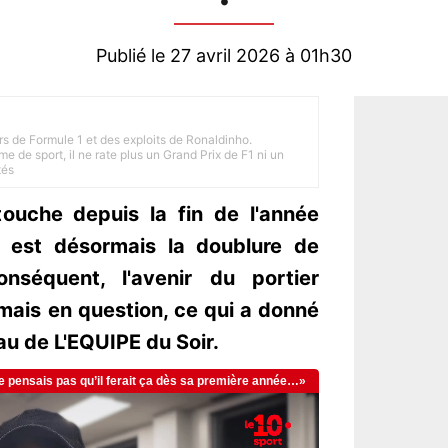
Publié le 27 avril 2026 à 01h30
rs de Formule 1 et des exploits de Ronaldinho.
e de sport, il ne rate plus un Grand Prix de F1 ni un
tés
ouche depuis la fin de l'année
r est désormais la doublure de
nséquent, l'avenir du portier
mais en question, ce qui a donné
eau de L'EQUIPE du Soir.