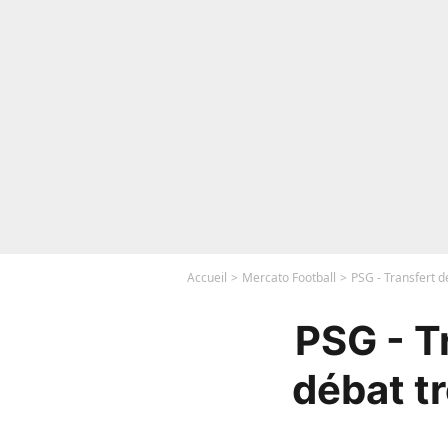
Accueil
Mercato Football
PSG - Transfert d
PSG - T
débat t