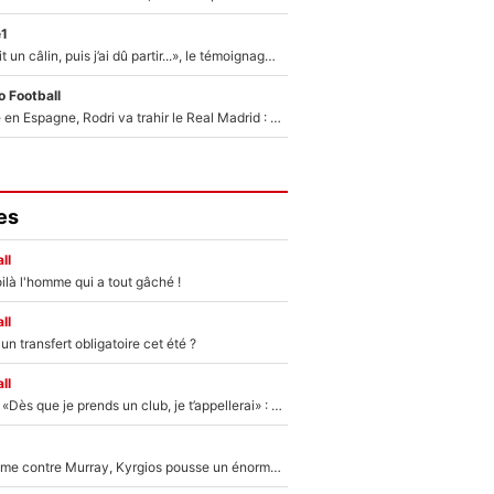
e1
F1 : « Je lui ai fait un câlin, puis j’ai dû partir...», le témoignage émouvant de Max Verstappen sur sa fille
 Football
Coup de théâtre en Espagne, Rodri va trahir le Real Madrid : Le Ballon d'Or a choisi de signer au FC Barcelone !
es
ll
ilà l'homme qui a tout gâché !
ll
n transfert obligatoire cet été ?
ll
Mercato - OM - «Dès que je prends un club, je t’appellerai» : La promesse de Marcelino au moment de claquer la porte
Victime de racisme contre Murray, Kyrgios pousse un énorme coup de gueule !