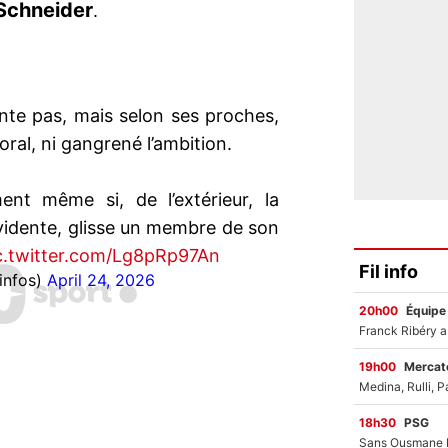
Schneider
.
ante pas, mais selon ses proches,
moral, ni gangrené l’ambition.
ent même si, de l’extérieur, la
vidente, glisse un membre de son
c.twitter.com/Lg8pRp97An
Fil info
infos)
April 24, 2026
20h00
Équipe
19h00
Mercato
18h30
PSG