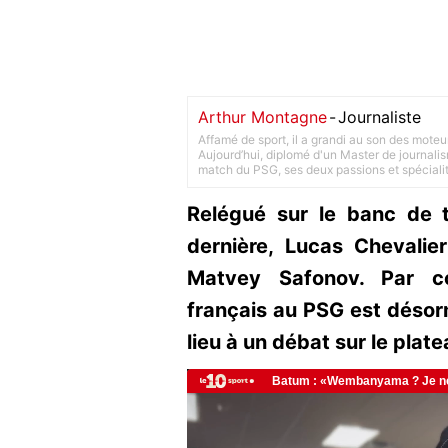
Arthur Montagne
-
Journaliste
Affamé de sport, il a grandi au son des moteu
Aujourd’hui, diplomé d'un Master de journalism
match du PSG, ses deux passions et spéciali
Relégué sur le banc de t
dernière, Lucas Chevalie
Matvey Safonov. Par co
français au PSG est désor
lieu à un débat sur le plat