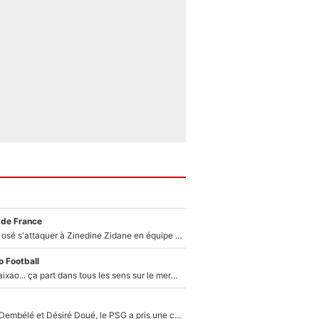
 de France
Franck Ribéry a osé s'attaquer à Zinedine Zidane en équipe de France : «Je n'aurais jamais fait ça»
 Football
Medina, Rulli, Paixao... ça part dans tous les sens sur le mercato de l'OM : Frank McCourt va enfin récupérer l'argent qu'il attend ?
Sans Ousmane Dembélé et Désiré Doué, le PSG a pris une correction face à Majorque : Luis Enrique attend avec impatience des renforts !