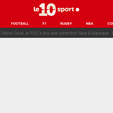
uer à Zinedine Zidane en équipe de France : «Je n'aurais jam
rt dans tous les sens sur le mercato de l'OM : Frank McCourt va enf
FOOTBALL
F1
RUGBY
NBA
CO
 Doué, le PSG a pris une correction face à Majorque : Luis Enrique a
, puis j’ai dû partir...», le témoignage émouvant de Max Verstapp
 Rodri va trahir le Real Madrid : Le Ballon d'Or a choisi de 