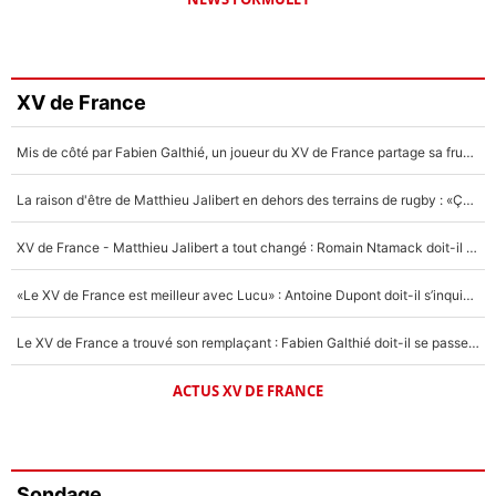
XV de France
Mis de côté par Fabien Galthié, un joueur du XV de France partage sa frustration : «ils ne me l’ont pas dit tout de suite»
La raison d'être de Matthieu Jalibert en dehors des terrains de rugby : «Ça m'atteint autant que si tu touches à un membre de ma famille»
XV de France - Matthieu Jalibert a tout changé : Romain Ntamack doit-il s’inquiéter pour sa place à un an de la Coupe du monde ?
«Le XV de France est meilleur avec Lucu» : Antoine Dupont doit-il s’inquiéter pour sa place ?
Le XV de France a trouvé son remplaçant : Fabien Galthié doit-il se passer d'Antoine Dupont ?
ACTUS XV DE FRANCE
Sondage