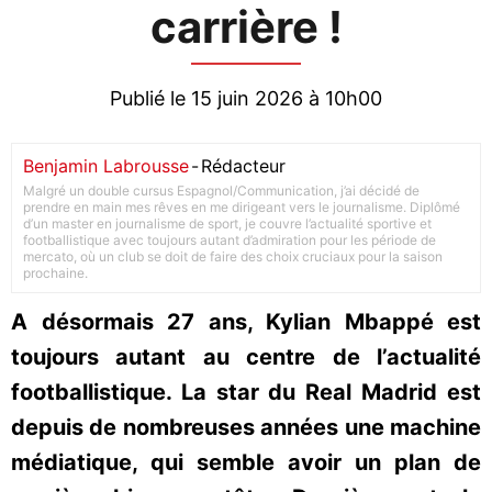
carrière !
Publié le 15 juin 2026 à 10h00
Benjamin Labrousse
-
Rédacteur
Malgré un double cursus Espagnol/Communication, j’ai décidé de
prendre en main mes rêves en me dirigeant vers le journalisme. Diplômé
d’un master en journalisme de sport, je couvre l’actualité sportive et
footballistique avec toujours autant d’admiration pour les période de
mercato, où un club se doit de faire des choix cruciaux pour la saison
prochaine.
A désormais 27 ans, Kylian Mbappé est
toujours autant au centre de l’actualité
footballistique. La star du Real Madrid est
depuis de nombreuses années une machine
médiatique, qui semble avoir un plan de