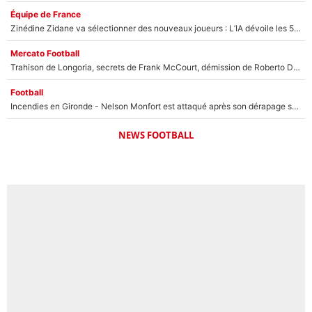
Équipe de France
Zinédine Zidane va sélectionner des nouveaux joueurs : L’IA dévoile les 5 cracks qui pourraient rapidement le rejoindre en équipe de France !
Mercato Football
Trahison de Longoria, secrets de Frank McCourt, démission de Roberto De Zerbi : Medhi Benatia se lâche sur son départ de l'OM et fait d'importantes révélations
Football
Incendies en Gironde - Nelson Monfort est attaqué après son dérapage sur CNews : «Et lui, il prend combien pour parler dans un studio climatisé?»
NEWS FOOTBALL