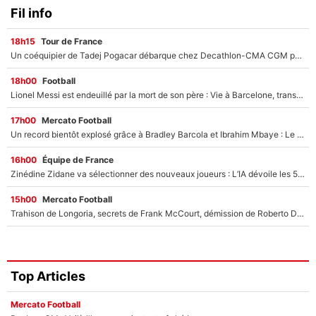
Fil info
18h15
Tour de France
Un coéquipier de Tadej Pogacar débarque chez Decathlon-CMA CGM pour épauler Paul Seixas : «Mes meilleures années sont à venir»
18h00
Football
Lionel Messi est endeuillé par la mort de son père : Vie à Barcelone, transfert au PSG... voilà comment Jorge Messi a joué un rôle essentiel dans sa carrière !
17h00
Mercato Football
Un record bientôt explosé grâce à Bradley Barcola et Ibrahim Mbaye : Le PSG sur le point de réaliser un mercato historique ?
16h00
Équipe de France
Zinédine Zidane va sélectionner des nouveaux joueurs : L’IA dévoile les 5 cracks qui pourraient rapidement le rejoindre en équipe de France !
15h00
Mercato Football
Trahison de Longoria, secrets de Frank McCourt, démission de Roberto De Zerbi : Medhi Benatia se lâche sur son départ de l'OM et fait d'importantes révélations
Top Articles
Mercato Football