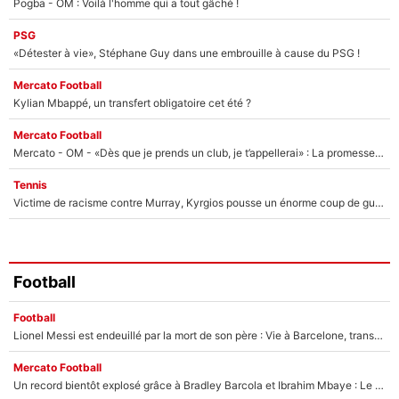
Pogba - OM : Voilà l'homme qui a tout gâché !
PSG
«Détester à vie», Stéphane Guy dans une embrouille à cause du PSG !
Mercato Football
Kylian Mbappé, un transfert obligatoire cet été ?
Mercato Football
Mercato - OM - «Dès que je prends un club, je t’appellerai» : La promesse de Marcelino au moment de claquer la porte
Tennis
Victime de racisme contre Murray, Kyrgios pousse un énorme coup de gueule !
Football
Football
Lionel Messi est endeuillé par la mort de son père : Vie à Barcelone, transfert au PSG... voilà comment Jorge Messi a joué un rôle essentiel dans sa carrière !
Mercato Football
Un record bientôt explosé grâce à Bradley Barcola et Ibrahim Mbaye : Le PSG sur le point de réaliser un mercato historique ?