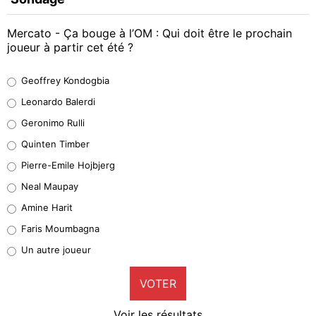
Mercato - Ça bouge à l’OM : Qui doit être le prochain
joueur à partir cet été ?
Geoffrey Kondogbia
Geoffrey Kondogbia
38%
Leonardo Balerdi
Leonardo Balerdi
Geronimo Rulli
32%
Quinten Timber
Geronimo Rulli
Pierre-Emile Hojbjerg
5%
Neal Maupay
Quinten Timber
Amine Harit
1%
Faris Moumbagna
Pierre-Emile Hojbjerg
Un autre joueur
9%
VOTER
Neal Maupay
4%
Voir les résultats