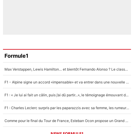
Formule1
Max Verstappen, Lewis Hamilton… et bientôt Fernando Alonso ? Le classement des pilotes les mieux payés en Formule 1 risque de changer !
F1 - Alpine signe un accord «impensable» et va entrer dans une nouvelle dimension : Grande nouvelle pour Pierre Gasly !
F1 : « Je lui ai fait un câlin, puis j’ai dû partir...», le témoignage émouvant de Max Verstappen sur sa fille
F1 : Charles Leclerc surpris par les paparazzis avec sa femme, les rumeurs étaient vraies !
Comme pour le final du Tour de France, Esteban Ocon propose un Grand Prix de Formule 1 à Paris : «Autour de l’Arc de Triomphe, ce serait génial» !
NEWS FORMULE1