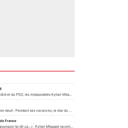
l
Loin du Real Madrid et du PSG, les inséparables Kylian Mbappé et Achraf Hakimi changent d'équipe le temps d'une journée !
Antoine Dupont en deuil : Pendant ses vacances, la star du XV de France a perdu sa grand-mère
 de France
«Je ne sais pas pourquoi j’ai dit ça...» : Kylian Mbappé raconte sa première rencontre avec Zinédine Zidane (et c’est très drôle)