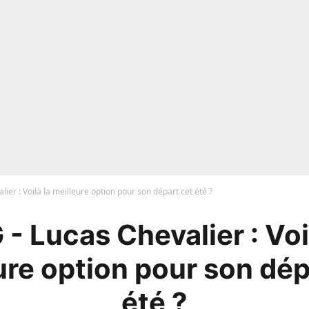
lier : Voilà la meilleure option pour son départ cet été ?
- Lucas Chevalier : Voi
ure option pour son dép
été ?