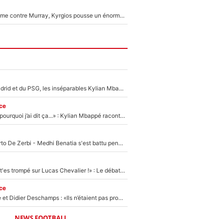
Victime de racisme contre Murray, Kyrgios pousse un énorme coup de gueule !
Loin du Real Madrid et du PSG, les inséparables Kylian Mbappé et Achraf Hakimi changent d'équipe le temps d'une journée !
ce
«Je ne sais pas pourquoi j’ai dit ça...» : Kylian Mbappé raconte sa première rencontre avec Zinédine Zidane (et c’est très drôle)
Départ de Roberto De Zerbi - Medhi Benatia s'est battu pendant six mois pour le retenir à l'OM, le PSG a été le naufrage de trop : «Je pars avec toi»
«Admets que tu t'es trompé sur Lucas Chevalier !» : Le débat sur le gardien du PSG vire au clash à l'After Foot
ce
Zinédine Zidane et Didier Deschamps : «Ils n’étaient pas proches», les confidences d’un membre de l’équipe de France 1998 sur leur relation spéciale
NEWS FOOTBALL