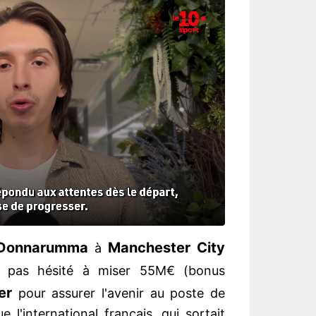
Donnarumma
Manchester
City
à
t pas hésité à miser 55M€ (bonus
er
pour assurer l'avenir au poste de
e l'international français, qui sortait