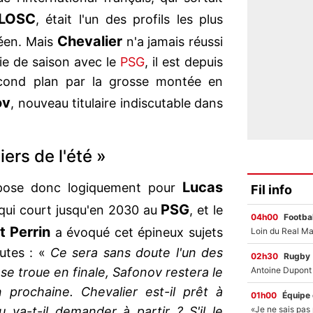
LOSC
, était l'un des profils les plus
Chevalier
éen. Mais
n'a jamais réussi
ie de saison avec le
PSG
, il est depuis
econd plan par la grosse montée en
ov
, nouveau titulaire indiscutable dans
ers de l'été »
Lucas
 pose donc logiquement pour
Fil info
PSG
qui court jusqu'en 2030 au
, et le
04h00
Footbal
t
Perrin
a évoqué cet épineux sujets
autes : «
Ce sera sans doute l'un des
02h30
Rugby
l se troue en finale, Safonov restera le
 prochaine. Chevalier est-il prêt à
01h00
Équipe
 va-t-il demander à partir ? S'il le