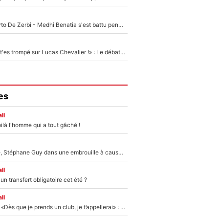
Départ de Roberto De Zerbi - Medhi Benatia s'est battu pendant six mois pour le retenir à l'OM, le PSG a été le naufrage de trop : «Je pars avec toi»
«Admets que tu t'es trompé sur Lucas Chevalier !» : Le débat sur le gardien du PSG vire au clash à l'After Foot
es
ll
ilà l'homme qui a tout gâché !
«Détester à vie», Stéphane Guy dans une embrouille à cause du PSG !
ll
n transfert obligatoire cet été ?
ll
Mercato - OM - «Dès que je prends un club, je t’appellerai» : La promesse de Marcelino au moment de claquer la porte