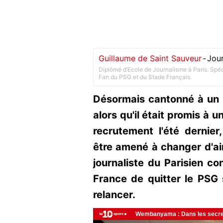
Guillaume de Saint Sauveur
-
Jour
Diplômé d’Ecole de Journalisme à Paris. Spéci
Fan du PSG et du Stade Français.
Désormais cantonné à un 
alors qu'il était promis à
recrutement l'été dernier
être amené à changer d'air
journaliste du Parisien co
France de quitter le PSG 
relancer.