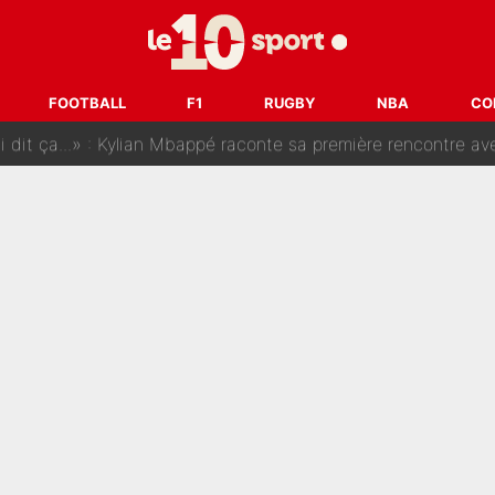
SG, les inséparables Kylian Mbappé et Achraf Hakimi changent 
Pendant ses vacances, la star du XV de France a perdu sa g
FOOTBALL
F1
RUGBY
NBA
CO
 dit ça...» : Kylian Mbappé raconte sa première rencontre avec Zi
i Benatia s'est battu pendant six mois pour le retenir à l'OM, le PSG a été
sur Lucas Chevalier !» : Le débat sur le gardien du PSG vire 