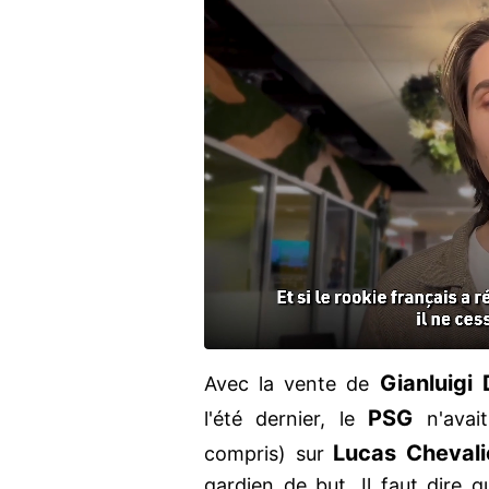
Gianluigi
Avec la vente de
PSG
l'été dernier, le
n'avai
Lucas
Chevali
compris) sur
gardien de but. Il faut dire qu