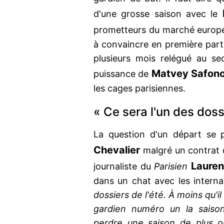
d'une grosse saison avec le
prometteurs du marché europ
à convaincre en première part
plusieurs mois relégué au s
Matvey
Safon
puissance de
les cages parisiennes.
« Ce sera l'un des dossi
La question d'un départ se
Chevalier
malgré un contrat 
Lauren
journaliste du
Parisien
dans un chat avec les intern
dossiers de l'été. À moins qu'i
gardien numéro un la saison
perdre une saison de plus ou