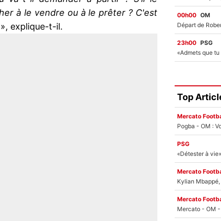
er à le vendre ou à le prêter ? C'est
00h00
OM
», explique-t-il.
23h00
PSG
Top Articl
Mercato Footba
Pogba - OM : Vo
PSG
Mercato Footba
Kylian Mbappé, u
Mercato Footba