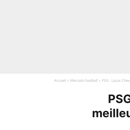
Accueil
Mercato Football
PSG - Lucas Cheva
PSG 
meille