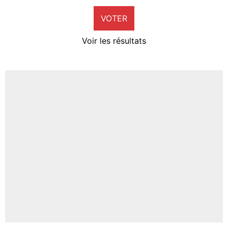
9%
VOTER
Neal Maupay
4%
Voir les résultats
Amine Harit
3%
Faris Moumbagna
5%
Un autre joueur
5%
1542 personnes ont participé aux votes.