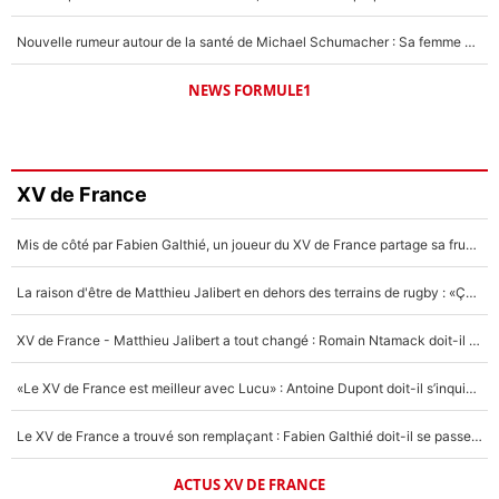
Nouvelle rumeur autour de la santé de Michael Schumacher : Sa femme Corinna sort du silence
NEWS FORMULE1
XV de France
Mis de côté par Fabien Galthié, un joueur du XV de France partage sa frustration : «ils ne me l’ont pas dit tout de suite»
La raison d'être de Matthieu Jalibert en dehors des terrains de rugby : «Ça m'atteint autant que si tu touches à un membre de ma famille»
XV de France - Matthieu Jalibert a tout changé : Romain Ntamack doit-il s’inquiéter pour sa place à un an de la Coupe du monde ?
«Le XV de France est meilleur avec Lucu» : Antoine Dupont doit-il s’inquiéter pour sa place ?
Le XV de France a trouvé son remplaçant : Fabien Galthié doit-il se passer d'Antoine Dupont ?
ACTUS XV DE FRANCE