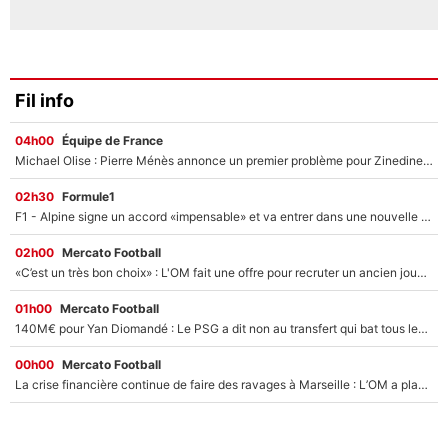
Fil info
04h00
Équipe de France
Michael Olise : Pierre Ménès annonce un premier problème pour Zinedine Zidane en équipe de France
02h30
Formule1
F1 - Alpine signe un accord «impensable» et va entrer dans une nouvelle dimension : Grande nouvelle pour Pierre Gasly !
02h00
Mercato Football
«C’est un très bon choix» : L'OM fait une offre pour recruter un ancien joueur du PSG... et c'est validé dans l'After Foot !
01h00
Mercato Football
140M€ pour Yan Diomandé : Le PSG a dit non au transfert qui bat tous les records sur le mercato
00h00
Mercato Football
La crise financière continue de faire des ravages à Marseille : L’OM a placé 12 joueurs sur le marché des transferts… et ça pourrait lui rapporter près de 100M€ !