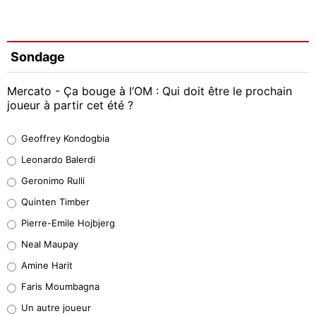
Sondage
Mercato - Ça bouge à l’OM : Qui doit être le prochain
joueur à partir cet été ?
Geoffrey Kondogbia
Geoffrey Kondogbia
38%
Leonardo Balerdi
Leonardo Balerdi
Geronimo Rulli
32%
Quinten Timber
Geronimo Rulli
Pierre-Emile Hojbjerg
5%
Neal Maupay
Quinten Timber
Amine Harit
1%
Faris Moumbagna
Pierre-Emile Hojbjerg
Un autre joueur