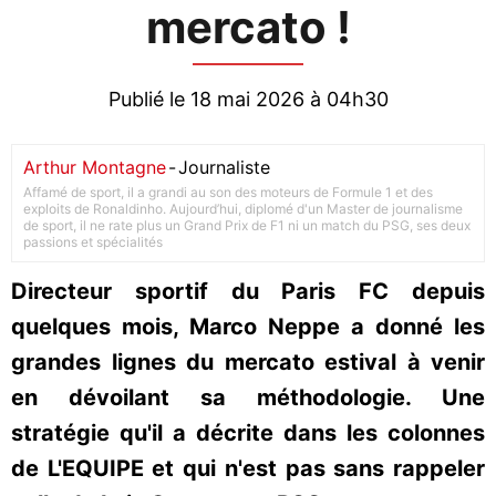
mercato !
Publié le 18 mai 2026 à 04h30
Arthur Montagne
-
Journaliste
Affamé de sport, il a grandi au son des moteurs de Formule 1 et des
exploits de Ronaldinho. Aujourd’hui, diplomé d'un Master de journalisme
de sport, il ne rate plus un Grand Prix de F1 ni un match du PSG, ses deux
passions et spécialités
Directeur sportif du Paris FC depuis
quelques mois, Marco Neppe a donné les
grandes lignes du mercato estival à venir
en dévoilant sa méthodologie. Une
stratégie qu'il a décrite dans les colonnes
de L'EQUIPE et qui n'est pas sans rappeler