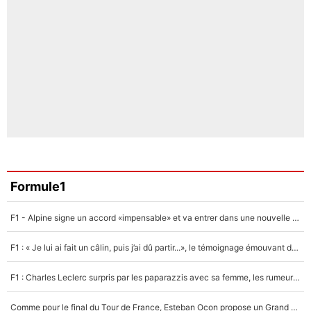
Formule1
F1 - Alpine signe un accord «impensable» et va entrer dans une nouvelle dimension : Grande nouvelle pour Pierre Gasly !
F1 : « Je lui ai fait un câlin, puis j’ai dû partir...», le témoignage émouvant de Max Verstappen sur sa fille
F1 : Charles Leclerc surpris par les paparazzis avec sa femme, les rumeurs étaient vraies !
Comme pour le final du Tour de France, Esteban Ocon propose un Grand Prix de Formule 1 à Paris : «Autour de l’Arc de Triomphe, ce serait génial» !