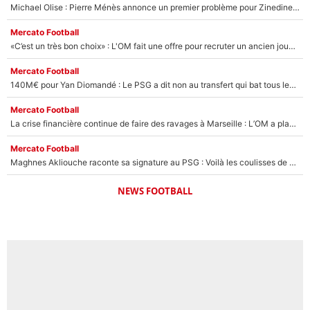
Michael Olise : Pierre Ménès annonce un premier problème pour Zinedine Zidane en équipe de France
Mercato Football
«C’est un très bon choix» : L'OM fait une offre pour recruter un ancien joueur du PSG... et c'est validé dans l'After Foot !
Mercato Football
140M€ pour Yan Diomandé : Le PSG a dit non au transfert qui bat tous les records sur le mercato
Mercato Football
La crise financière continue de faire des ravages à Marseille : L’OM a placé 12 joueurs sur le marché des transferts… et ça pourrait lui rapporter près de 100M€ !
Mercato Football
Maghnes Akliouche raconte sa signature au PSG : Voilà les coulisses de son transfert de rêve à 50M€
NEWS FOOTBALL