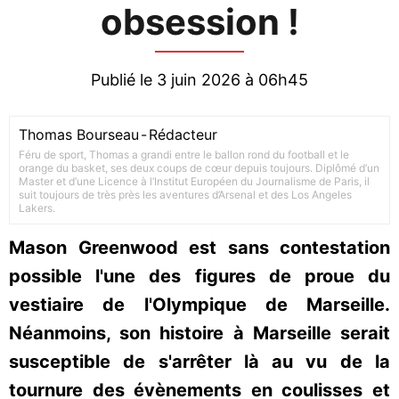
obsession !
Publié le 3 juin 2026 à 06h45
Thomas Bourseau
-
Rédacteur
Féru de sport, Thomas a grandi entre le ballon rond du football et le
orange du basket, ses deux coups de cœur depuis toujours. Diplômé d’un
Master et d’une Licence à l’Institut Européen du Journalisme de Paris, il
suit toujours de très près les aventures d’Arsenal et des Los Angeles
Lakers.
Mason Greenwood est sans contestation
possible l'une des figures de proue du
vestiaire de l'Olympique de Marseille.
Néanmoins, son histoire à Marseille serait
susceptible de s'arrêter là au vu de la
tournure des évènements en coulisses et