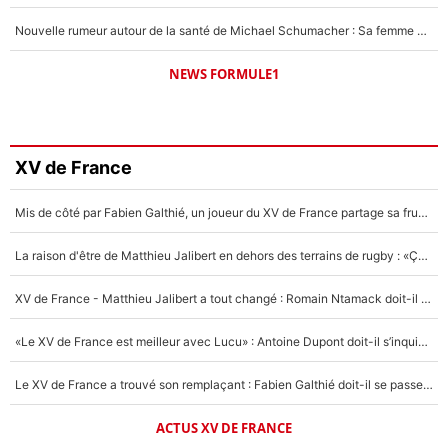
Nouvelle rumeur autour de la santé de Michael Schumacher : Sa femme Corinna sort du silence
NEWS FORMULE1
XV de France
Mis de côté par Fabien Galthié, un joueur du XV de France partage sa frustration : «ils ne me l’ont pas dit tout de suite»
La raison d'être de Matthieu Jalibert en dehors des terrains de rugby : «Ça m'atteint autant que si tu touches à un membre de ma famille»
XV de France - Matthieu Jalibert a tout changé : Romain Ntamack doit-il s’inquiéter pour sa place à un an de la Coupe du monde ?
«Le XV de France est meilleur avec Lucu» : Antoine Dupont doit-il s’inquiéter pour sa place ?
Le XV de France a trouvé son remplaçant : Fabien Galthié doit-il se passer d'Antoine Dupont ?
ACTUS XV DE FRANCE