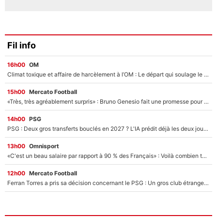
Fil info
16h00
OM
Climat toxique et affaire de harcèlement à l’OM : Le départ qui soulage le vestiaire de Bruno Genesio
15h00
Mercato Football
«Très, très agréablement surpris» : Bruno Genesio fait une promesse pour la suite du mercato de l’OM et rassure les supporters
14h00
PSG
PSG : Deux gros transferts bouclés en 2027 ? L'IA prédit déjà les deux joueurs qui pourraient rejoindre Luis Enrique !
13h00
Omnisport
«C'est un beau salaire par rapport à 90 % des Français» : Voilà combien touchait Nelson Monfort sur France Télévisions avant de rejoindre CNews
12h00
Mercato Football
Ferran Torres a pris sa décision concernant le PSG : Un gros club étranger prêt à relancer le feuilleton pour la signature du champion du monde 2026 !