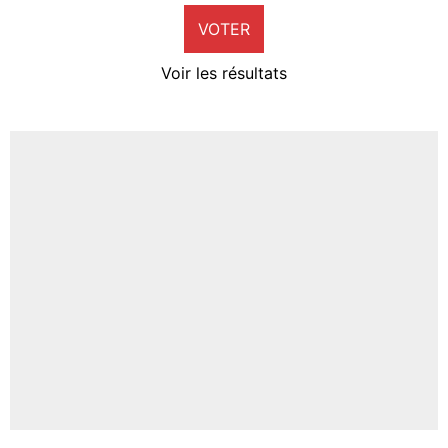
VOTER
Neal Maupay
4%
Voir les résultats
Amine Harit
3%
Faris Moumbagna
4%
Un autre joueur
5%
1590 personnes ont participé aux votes.