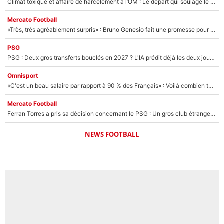
Climat toxique et affaire de harcèlement à l’OM : Le départ qui soulage le vestiaire de Bruno Genesio
Mercato Football
«Très, très agréablement surpris» : Bruno Genesio fait une promesse pour la suite du mercato de l’OM et rassure les supporters
PSG
PSG : Deux gros transferts bouclés en 2027 ? L'IA prédit déjà les deux joueurs qui pourraient rejoindre Luis Enrique !
Omnisport
«C'est un beau salaire par rapport à 90 % des Français» : Voilà combien touchait Nelson Monfort sur France Télévisions avant de rejoindre CNews
Mercato Football
Ferran Torres a pris sa décision concernant le PSG : Un gros club étranger prêt à relancer le feuilleton pour la signature du champion du monde 2026 !
NEWS FOOTBALL