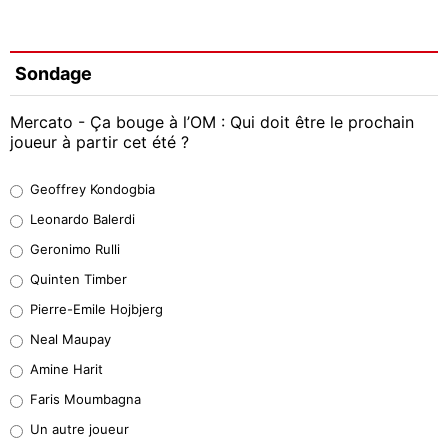
Sondage
Mercato - Ça bouge à l’OM : Qui doit être le prochain
joueur à partir cet été ?
Geoffrey Kondogbia
Geoffrey Kondogbia
38%
Leonardo Balerdi
Leonardo Balerdi
Geronimo Rulli
32%
Quinten Timber
Geronimo Rulli
Pierre-Emile Hojbjerg
5%
Neal Maupay
Quinten Timber
Amine Harit
1%
Faris Moumbagna
Pierre-Emile Hojbjerg
Un autre joueur
9%