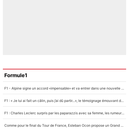
Formule1
F1 - Alpine signe un accord «impensable» et va entrer dans une nouvelle dimension : Grande nouvelle pour Pierre Gasly !
F1 : « Je lui ai fait un câlin, puis j’ai dû partir...», le témoignage émouvant de Max Verstappen sur sa fille
F1 : Charles Leclerc surpris par les paparazzis avec sa femme, les rumeurs étaient vraies !
Comme pour le final du Tour de France, Esteban Ocon propose un Grand Prix de Formule 1 à Paris : «Autour de l’Arc de Triomphe, ce serait génial» !