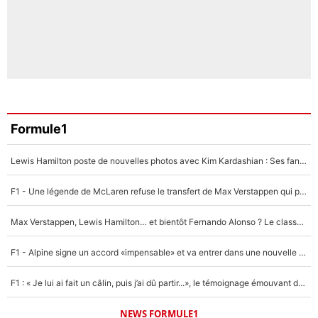
Formule1
Lewis Hamilton poste de nouvelles photos avec Kim Kardashian : Ses fans le voient déjà redevenir champion du monde de F1 grâce à elle !
F1 - Une légende de McLaren refuse le transfert de Max Verstappen qui pourrait «faire des vagues» et plomber l'ambiance dans l'équipe
Max Verstappen, Lewis Hamilton… et bientôt Fernando Alonso ? Le classement des pilotes les mieux payés en Formule 1 risque de changer !
F1 - Alpine signe un accord «impensable» et va entrer dans une nouvelle dimension : Grande nouvelle pour Pierre Gasly !
F1 : « Je lui ai fait un câlin, puis j’ai dû partir...», le témoignage émouvant de Max Verstappen sur sa fille
NEWS FORMULE1