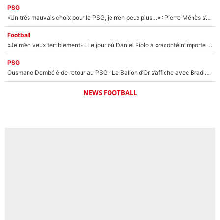
PSG
«Un très mauvais choix pour le PSG, je n’en peux plus…» : Pierre Ménès s’est complètement trompé avec Luis Enrique et ces déclarations le prouvent !
Football
«Je m’en veux terriblement» : Le jour où Daniel Riolo a «raconté n’importe quoi» dans l'After Foot !
PSG
Ousmane Dembélé de retour au PSG : Le Ballon d’Or s’affiche avec Bradley Barcola en plein cœur du feuilleton sur son départ !
NEWS FOOTBALL