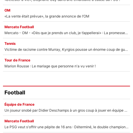
OM
«La vente était prévue», la grande annonce de l’OM
Mercato Football
Mercato - OM - «Dès que je prends un club, je t’appellerai» : La promesse de Marcelino au moment de claquer la porte
Tennis
Victime de racisme contre Murray, Kyrgios pousse un énorme coup de gueule !
Tour de France
Marion Rousse : Le mariage que personne n'a vu venir !
Football
Équipe de France
Un joueur snobé par Didier Deschamps à un gros coup à jouer en équipe de France : Zinedine Zidane a trouvé son numéro 9 ?
Mercato Football
Le PSG veut s'offrir une pépite de 16 ans : Déterminé, le double champion d'Europe en titre est prêt à lâcher 40M€ pour celui que l'on compare déjà à Vinicius Jr !