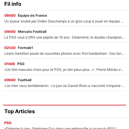
Fil info
06h00
Équipe de France
Un joueur snobé par Didier Deschamps à un gros coup à jouer en équipe de France : Zinedine Zidane a trouvé son numéro 9 ?
04h00
Mercato Football
Le PSG veut s'offrir une pépite de 16 ans : Déterminé, le double champion d'Europe en titre est prêt à lâcher 40M€ pour celui que l'on compare déjà à Vinicius Jr !
02h30
Formule1
Lewis Hamilton poste de nouvelles photos avec Kim Kardashian : Ses fans le voient déjà redevenir champion du monde de F1 grâce à elle !
01h00
PSG
«Un très mauvais choix pour le PSG, je n’en peux plus…» : Pierre Ménès s’est complètement trompé avec Luis Enrique et ces déclarations le prouvent !
00h00
Football
«Je m’en veux terriblement» : Le jour où Daniel Riolo a «raconté n’importe quoi» dans l'After Foot !
Top Articles
PSG
«Détester à vie», Stéphane Guy dans une embrouille à cause du PSG !