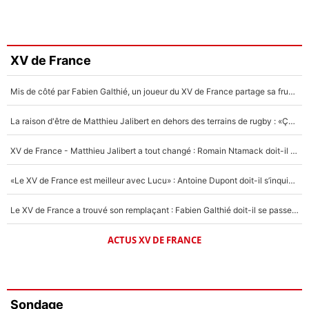
XV de France
Mis de côté par Fabien Galthié, un joueur du XV de France partage sa frustration : «ils ne me l’ont pas dit tout de suite»
La raison d'être de Matthieu Jalibert en dehors des terrains de rugby : «Ça m'atteint autant que si tu touches à un membre de ma famille»
XV de France - Matthieu Jalibert a tout changé : Romain Ntamack doit-il s’inquiéter pour sa place à un an de la Coupe du monde ?
«Le XV de France est meilleur avec Lucu» : Antoine Dupont doit-il s’inquiéter pour sa place ?
Le XV de France a trouvé son remplaçant : Fabien Galthié doit-il se passer d'Antoine Dupont ?
ACTUS XV DE FRANCE
Sondage