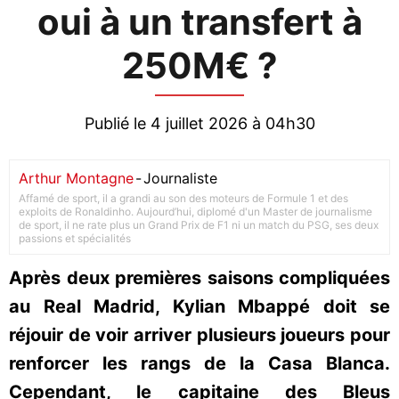
oui à un transfert à
250M€ ?
Publié le 4 juillet 2026 à 04h30
Arthur Montagne
-
Journaliste
Affamé de sport, il a grandi au son des moteurs de Formule 1 et des
exploits de Ronaldinho. Aujourd’hui, diplomé d'un Master de journalisme
de sport, il ne rate plus un Grand Prix de F1 ni un match du PSG, ses deux
passions et spécialités
Après deux premières saisons compliquées
au Real Madrid, Kylian Mbappé doit se
réjouir de voir arriver plusieurs joueurs pour
renforcer les rangs de la Casa Blanca.
Cependant, le capitaine des Bleus