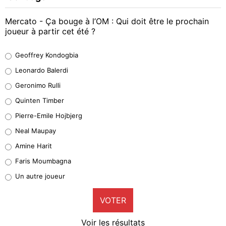
Mercato - Ça bouge à l’OM : Qui doit être le prochain
joueur à partir cet été ?
Geoffrey Kondogbia
Geoffrey Kondogbia
38%
Leonardo Balerdi
Leonardo Balerdi
Geronimo Rulli
32%
Quinten Timber
Geronimo Rulli
Pierre-Emile Hojbjerg
5%
Neal Maupay
Quinten Timber
Amine Harit
1%
Faris Moumbagna
Pierre-Emile Hojbjerg
Un autre joueur
9%
VOTER
Neal Maupay
4%
Voir les résultats